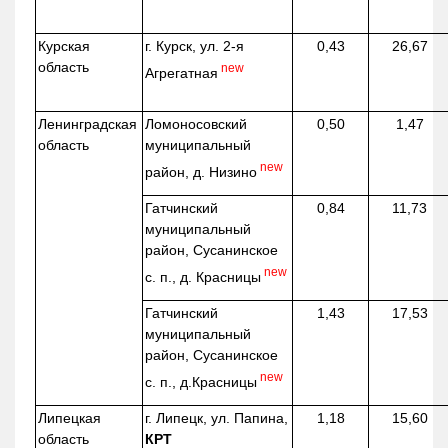
Курская
г. Курск, ул. 2-я
0,43
26,67
область
new
Агрегатная
Ленинградская
Ломоносовский
0,50
1,47
область
муниципальный
new
район, д.
Низино
Гатчинский
0,84
11,73
муниципальный
район, Сусанинское
new
с. п., д. Красницы
Гатчинский
1,43
17,53
муниципальный
район, Сусанинское
new
с. п.,
д.Красницы
Липецкая
г. Липецк, ул. Папина,
1,18
15,60
область
КРТ