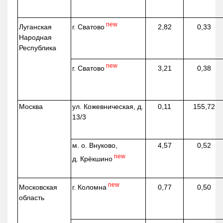
new
г. Сватово
Луганская
2,82
0,33
Народная
Республика
new
г. Сватово
3,21
0,38
Москва
ул.
Кожевническая
, д.
0,11
155,72
13/3
м. о. Внуково,
4,57
0,52
new
д.
Крёкшино
new
г. Коломна
Московская
0,77
0,50
область