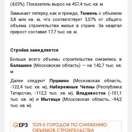
(4,03%). Показатель вырос на 457,4 тыс. кв. м.
Замыкает пятерку, как и прежде,
Тюмень
с объемом
3,8 млн кв. м, что соответствует 3,07% от общего
объема строительства жилья в стране. За квартал
прирост составил 17,7 тыс. кв. м.
Стройка замедляется
Больше всего объемы строительства снизились в
Балашихе
(Московская область) — на 142,7 тыс. кв.
м.
Далее следуют
Пушкино
(Московская область,
-122,4 тыс. кв. м),
Набережные Челны
(Республика
Татарстан, -112,2 тыс. кв. м),
Владивосток
(-101,1
тыс. кв. м) и
Мытищи
(Московская область, -94,2
тыс. кв. м).