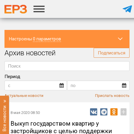
Настроены
0 параметров
Архив новостей
Регион
Подписаться
Период
Актуальные новости
Прислать новость
Все новости
+
8 мая 2020 08:50
Выкуп государством квартир у
застройщиков с целью поддержки