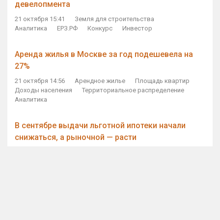
девелопмента
21 октября 15:41
Земля для строительства
Аналитика
ЕРЗ.РФ
Конкурс
Инвестор
Аренда жилья в Москве за год подешевела на
27%
21 октября 14:56
Арендное жилье
Площадь квартир
Доходы населения
Территориальное распределение
Аналитика
В сентябре выдачи льготной ипотеки начали
снижаться, а рыночной — расти
21 октября 14:11
Ипотека
Субсидирование ипотеки
Объем ИЖК
Количество ИЖК
Экспертное мнение
Виталий Мутко — Владимиру Путину: россияне
стали чаще выкупать квартиры без кредитов
21 октября 12:57
ДОМ.РФ
Проектное финансирование