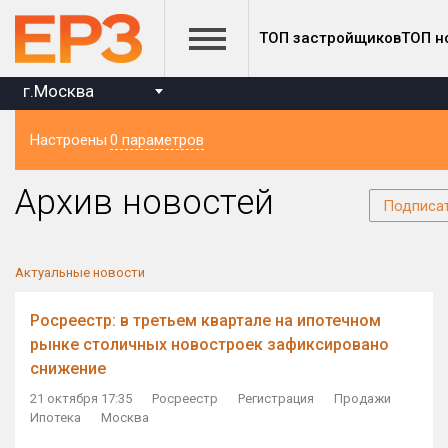
ТОП застройщиков
ТОП н
г.Москва
Настроены
0 параметров
Регион
Архив новостей
Подписа
Актуальные новости
Росреестр: в третьем квартале на ипотечном
рынке столичных новостроек зафиксировано
снижение
21 октября 17:35
Росреестр
Регистрация
Продажи
Ипотека
Москва