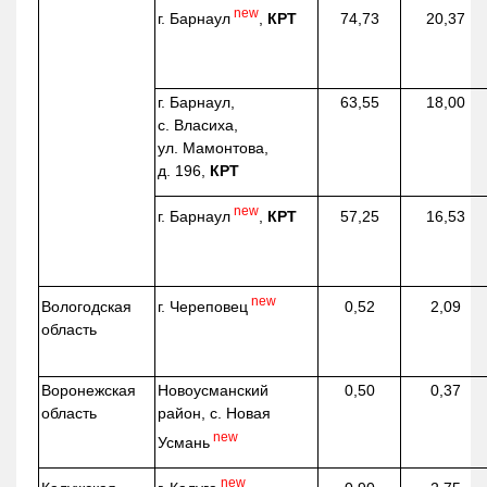
new
г. Барнаул
,
КРТ
74,73
20,37
г. Барнаул,
63,55
18,00
с. Власиха,
ул. Мамонтова,
д. 196,
КРТ
new
г. Барнаул
,
КРТ
57,25
16,53
new
г. Череповец
Вологодская
0,52
2,09
область
Воронежская
Новоусманский
0,50
0,37
область
район, с. Новая
new
Усмань
new