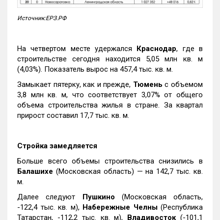
Источник:ЕРЗ.РФ
На четвертом месте удержался
Краснодар
, где в
строительстве сегодня находится 5,05 млн кв. м
(4,03%). Показатель вырос на 457,4 тыс. кв. м.
Замыкает пятерку, как и прежде,
Тюмень
с объемом
3,8 млн кв. м, что соответствует 3,07% от общего
объема строительства жилья в стране. За квартал
прирост составил 17,7 тыс. кв. м.
Стройка замедляется
Больше всего объемы строительства снизились в
Балашихе
(Московская область) — на 142,7 тыс. кв.
м.
Далее следуют
Пушкино
(Московская область,
-122,4 тыс. кв. м),
Набережные Челны
(Республика
Татарстан, -112,2 тыс. кв. м),
Владивосток
(-101,1