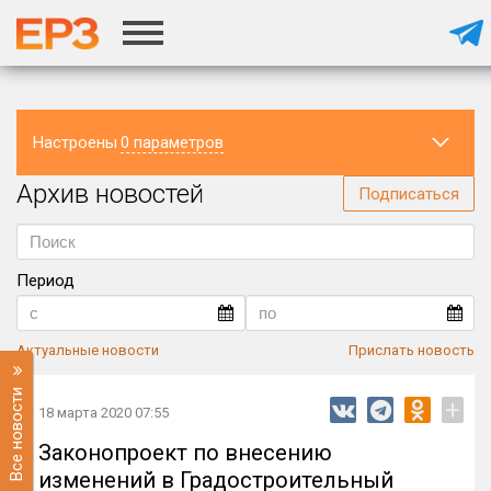
Настроены
0 параметров
Архив новостей
Регион
Подписаться
Период
Актуальные новости
Прислать новость
Все новости
+
18 марта 2020 07:55
Законопроект по внесению
изменений в Градостроительный