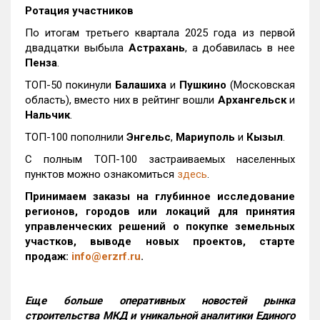
Ротация участников
По итогам третьего квартала 2025 года из первой
двадцатки выбыла
Астрахань
, а добавилась в нее
Пенза
.
ТОП-50 покинули
Балашиха
и
Пушкино
(Московская
область), вместо них в рейтинг вошли
Архангельск
и
Нальчик
.
ТОП-100 пополнили
Энгельс
,
Мариуполь
и
Кызыл
.
С полным ТОП-100 застраиваемых населенных
пунктов можно ознакомиться
здесь
.
Принимаем заказы на глубинное исследование
регионов, городов или локаций для принятия
управленческих решений о покупке земельных
участков, выводе новых проектов, старте
продаж:
info@erzrf.ru
.
Еще больше оперативных новостей рынка
строительства МКД и уникальной аналитики Единого