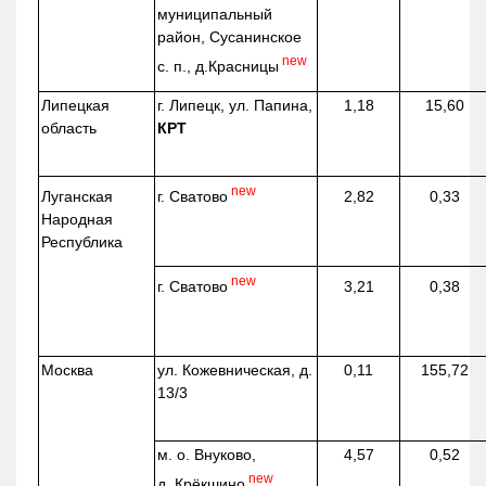
муниципальный
район, Сусанинское
new
с. п.,
д.Красницы
Липецкая
г. Липецк, ул. Папина,
1,18
15,60
область
КРТ
new
г. Сватово
Луганская
2,82
0,33
Народная
Республика
new
г. Сватово
3,21
0,38
Москва
ул.
Кожевническая
, д.
0,11
155,72
13/3
м. о. Внуково,
4,57
0,52
new
д.
Крёкшино