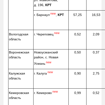
ул. Мамонтова,
д. 196,
КРТ
new
г. Барнаул
,
КРТ
57,25
16,53
new
г. Череповец
Вологодская
0,52
2,09
область
Воронежская
Новоусманский
0,50
0,37
область
район, с. Новая
new
Усмань
new
г. Калуга
Калужская
0,90
2,75
область
new
г. Кемерово
Кемеровская
0,99
0,52
область