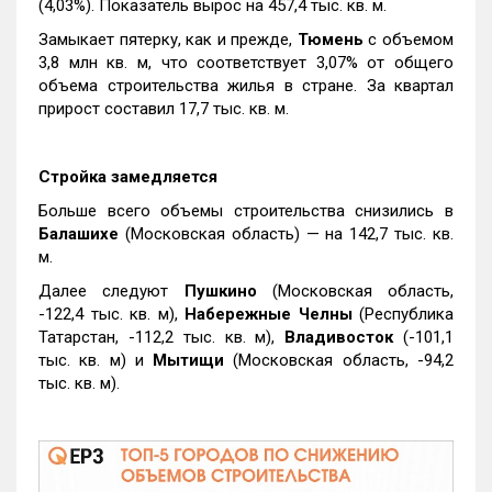
(4,03%). Показатель вырос на 457,4 тыс. кв. м.
Замыкает пятерку, как и прежде,
Тюмень
с объемом
3,8 млн кв. м, что соответствует 3,07% от общего
объема строительства жилья в стране. За квартал
прирост составил 17,7 тыс. кв. м.
Стройка замедляется
Больше всего объемы строительства снизились в
Балашихе
(Московская область) — на 142,7 тыс. кв.
м.
Далее следуют
Пушкино
(Московская область,
-122,4 тыс. кв. м),
Набережные Челны
(Республика
Татарстан, -112,2 тыс. кв. м),
Владивосток
(-101,1
тыс. кв. м) и
Мытищи
(Московская область, -94,2
тыс. кв. м).