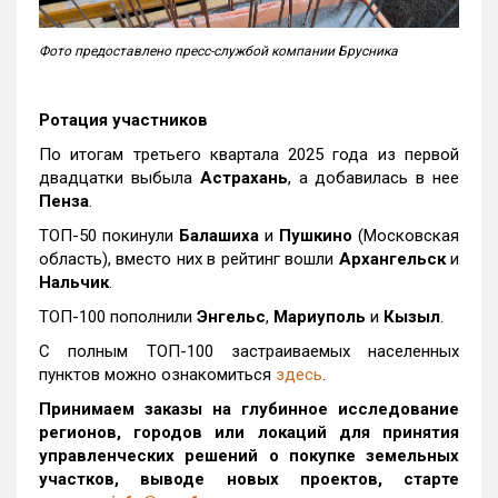
Фото предоставлено пресс-службой компании Брусника
Ротация участников
По итогам третьего квартала 2025 года из первой
двадцатки выбыла
Астрахань
, а добавилась в нее
Пенза
.
ТОП-50 покинули
Балашиха
и
Пушкино
(Московская
область), вместо них в рейтинг вошли
Архангельск
и
Нальчик
.
ТОП-100 пополнили
Энгельс
,
Мариуполь
и
Кызыл
.
С полным ТОП-100 застраиваемых населенных
пунктов можно ознакомиться
здесь
.
Принимаем заказы на глубинное исследование
регионов, городов или локаций для принятия
управленческих решений о покупке земельных
участков, выводе новых проектов, старте