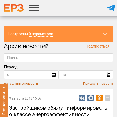
Настроены
0 параметров
Архив новостей
Регион
Подписаться
Период
Актуальные новости
Прислать новость
Все новости
+
9 августа 2018 15:56
Застройщиков обяжут информировать
о классе энергоэффективности