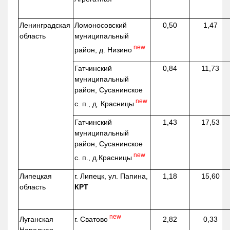
Ленинградская
Ломоносовский
0,50
1,47
область
муниципальный
new
район, д.
Низино
Гатчинский
0,84
11,73
муниципальный
район, Сусанинское
new
с. п., д. Красницы
Гатчинский
1,43
17,53
муниципальный
район, Сусанинское
new
с. п.,
д.Красницы
Липецкая
г. Липецк, ул. Папина,
1,18
15,60
область
КРТ
new
г. Сватово
Луганская
2,82
0,33