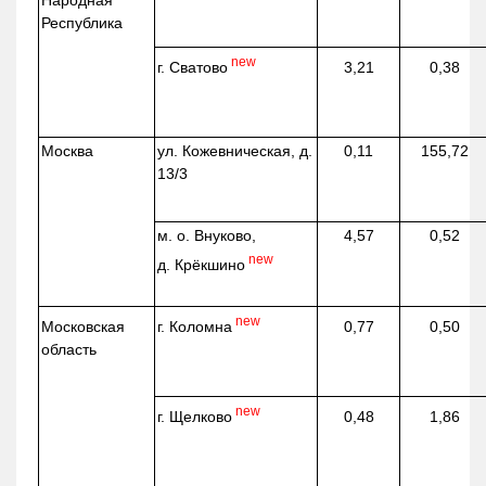
Народная
Республика
new
г. Сватово
3,21
0,38
Москва
ул.
Кожевническая
, д.
0,11
155,72
13/3
м. о. Внуково,
4,57
0,52
new
д.
Крёкшино
new
г. Коломна
Московская
0,77
0,50
область
new
г. Щелково
0,48
1,86