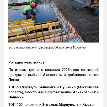
Фото предоставлено пресс-службой компании Брусника
Ротация участников
По итогам третьего квартала 2025 года из первой
двадцатки выбыла
Астрахань
, а добавилась в нее
Пенза
.
ТОП-50 покинули
Балашиха
и
Пушкино
(Московская
область), вместо них в рейтинг вошли
Архангельск
и
Нальчик
.
ТОП-100 пополнили
Энгельс
,
Мариуполь
и
Кызыл
.