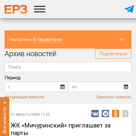
Настроены
0 параметров
Архив новостей
Регион
Подписаться
Период
Актуальные новости
Прислать новость
Все новости
+
21 августа 2020 11:35
ЖК «Мичуринский» приглашает за
парты