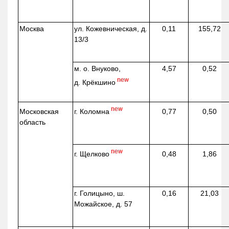
Москва
ул.
Кожевническая
, д.
0,11
155,72
13/3
м. о. Внуково,
4,57
0,52
new
д.
Крёкшино
new
г. Коломна
Московская
0,77
0,50
область
new
г. Щелково
0,48
1,86
г. Голицыно, ш.
0,16
21,03
Можайское, д. 57