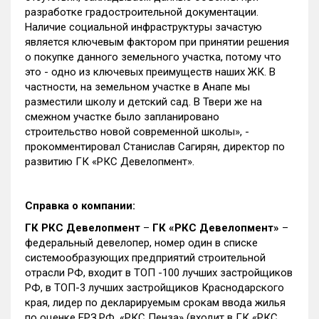
разработке градостроительной документации.
Наличие социальной инфраструктуры зачастую
является ключевым фактором при принятии решения
о покупке данного земельного участка, потому что
это - одно из ключевых преимуществ наших ЖК. В
частности, на земельном участке в Анапе мы
разместили школу и детский сад. В Твери же на
смежном участке было запланировано
строительство новой современной школы», -
прокомментировал Станислав Сагирян, директор по
развитию ГК «РКС Девелопмент».
Справка о компании:
ГК РКС Девелопмент
–
ГК «РКС Девелопмент»
–
федеральный девелопер, номер один в списке
системообразующих предприятий строительной
отрасли РФ, входит в ТОП -100 лучших застройщиков
РФ, в ТОП-3 лучших застройщиков Краснодарского
края, лидер по декларируемым срокам ввода жилья
по оценке ЕРЗ.РФ. «РКС Пенза» (входит в ГК «РКС