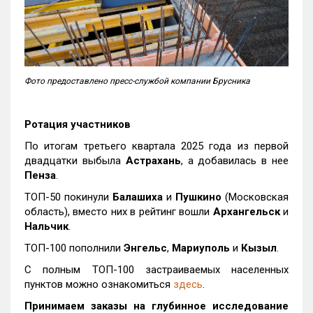
Фото предоставлено пресс-службой компании Брусника
Ротация участников
По итогам третьего квартала 2025 года из первой
двадцатки выбыла
Астрахань
, а добавилась в нее
Пенза
.
ТОП-50 покинули
Балашиха
и
Пушкино
(Московская
область), вместо них в рейтинг вошли
Архангельск
и
Нальчик
.
ТОП-100 пополнили
Энгельс
,
Мариуполь
и
Кызыл
.
С полным ТОП-100 застраиваемых населенных
пунктов можно ознакомиться
здесь
.
Принимаем заказы на глубинное исследование