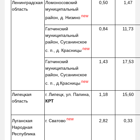
Ленинградская
Ломоносовский
0,50
1,47
область
муниципальный
new
район, д.
Низино
Гатчинский
0,84
11,73
муниципальный
район, Сусанинское
new
с. п., д. Красницы
Гатчинский
1,43
17,53
муниципальный
район, Сусанинское
new
с. п.,
д.Красницы
Липецкая
г. Липецк, ул. Папина,
1,18
15,60
область
КРТ
new
г. Сватово
Луганская
2,82
0,33
Народная
Республика