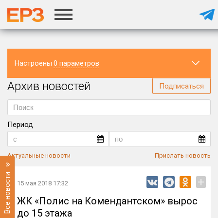
Настроены
0 параметров
Архив новостей
Регион
Подписаться
Период
Актуальные новости
Прислать новость
Все новости
+
15 мая 2018 17:32
ЖК «Полис на Комендантском» вырос
до 15 этажа