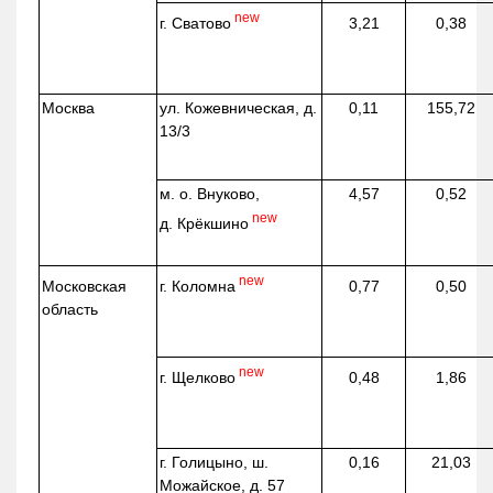
new
г. Сватово
3,21
0,38
Москва
ул.
Кожевническая
, д.
0,11
155,72
13/3
м. о. Внуково,
4,57
0,52
new
д.
Крёкшино
new
г. Коломна
Московская
0,77
0,50
область
new
г. Щелково
0,48
1,86
г. Голицыно, ш.
0,16
21,03
Можайское, д. 57