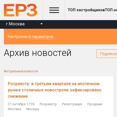
ТОП застройщиков
ТОП н
г.Москва
Настроены
0 параметров
Регион
Архив новостей
Подписа
Актуальные новости
Росреестр: в третьем квартале на ипотечном
рынке столичных новостроек зафиксировано
снижение
21 октября 17:35
Росреестр
Регистрация
Продажи
Ипотека
Москва