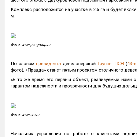
шестого этажа, с двухуровневой подземной парковкой и п
Комплекс расположится на участке в 2,6 га и будет вклю
м.
Фото: www.psngroup.ru
По словам
президента
девелоперской
Группы ПСН
(
43-е
фото), «Правда» станет пятым проектом столичного деве
«В то же время это первый объект, реализуемый нами с
гарантом надежности и прозрачности для будущих дольщ
Фото: www.cre.ru
Начальник управления по работе с клиентами недв