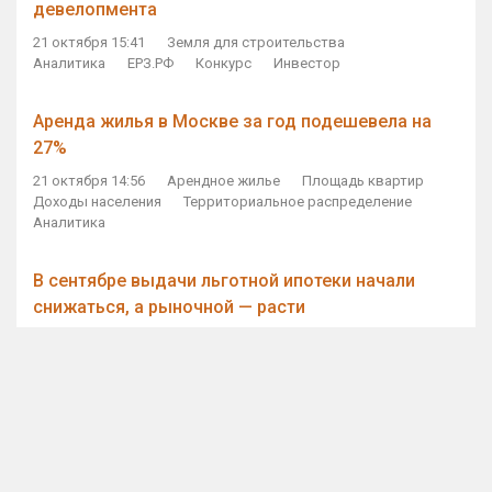
девелопмента
21 октября 15:41
Земля для строительства
Аналитика
ЕРЗ.РФ
Конкурс
Инвестор
Аренда жилья в Москве за год подешевела на
27%
21 октября 14:56
Арендное жилье
Площадь квартир
Доходы населения
Территориальное распределение
Аналитика
В сентябре выдачи льготной ипотеки начали
снижаться, а рыночной — расти
21 октября 14:11
Ипотека
Субсидирование ипотеки
Объем ИЖК
Количество ИЖК
Экспертное мнение
Виталий Мутко — Владимиру Путину: россияне
стали чаще выкупать квартиры без кредитов
21 октября 12:57
ДОМ.РФ
Проектное финансирование