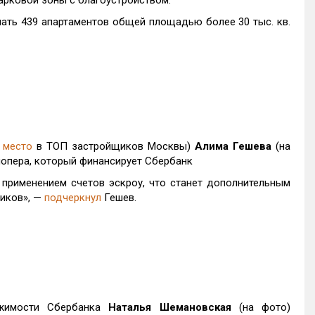
арковой зоны с благоустройством.
чать 439 апартаментов общей площадью более 30 тыс. кв.
 место
в ТОП застройщиков Москвы)
Алима Гешева
(на
лопера, который финансирует Сбербанк
 применением счетов эскроу, что станет дополнительным
иков», —
подчеркнул
Гешев.
ижимости Сбербанка
Наталья Шемановская
(на фото)