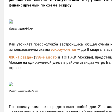
российским банком с госучастием и
Группой ПС
финансируемый по схеме эскроу.
Фото: www.rbk.ru
Как уточняет пресс-служба застройщика, общая сумма к
использованием схемы
эскроу-счетов
— до II квартала 20
ЖК «Правда»
(
338-е место
в ТОП ЖК Москвы), представл
Москве на одноименной улице в районе станции метро Бел
страны.
Фото: www.restate.ru
По проекту комплекс представляет собой две 21-этаж