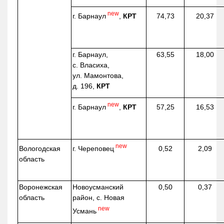
new
г. Барнаул
,
КРТ
74,73
20,37
г. Барнаул,
63,55
18,00
с. Власиха,
ул. Мамонтова,
д. 196,
КРТ
new
г. Барнаул
,
КРТ
57,25
16,53
new
г. Череповец
Вологодская
0,52
2,09
область
Воронежская
Новоусманский
0,50
0,37
область
район, с. Новая
new
Усмань