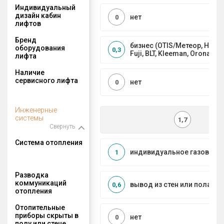
Индивидуальный
дизайн кабин
нет
0
лифтов
Бренд
бизнес (OTIS/Метеор, HYUND
оборудования
0,3
Fuji, BLT, Kleeman, Orona)
лифта
Наличие
сервисного лифта
нет
0
Инженерные
системы
1,7
Свернуть
Система отопления
индивидуальное газовое
1
Разводка
коммуникаций
вывод из стен или пола
0,6
отопления
Отопительные
приборы скрыты в
нет
0
полу или стене