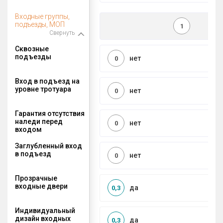
Входные группы,
подъезды, МОП
1
Свернуть
Сквозные
подъезды
нет
0
Вход в подъезд на
уровне тротуара
нет
0
Гарантия отсутствия
наледи перед
нет
0
входом
Заглубленный вход
в подъезд
нет
0
Прозрачные
входные двери
да
0,3
Индивидуальный
дизайн входных
да
0,3