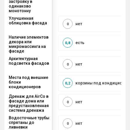
застройку в
одинаково
монотонну
Улучшенная
облицовка фасада
нет
0
Наличие элементов
декора или
есть
0,8
микромассинга на
фасаде
Архитектурная
подсветка фасадов
нет
0
Места под внешние
блоки
корзины под кондиционер
0,2
кондиционеров
Дренаж для AirCo в
фасаде дома или
нет
0
предустановленная
система дренажа
Водосточные трубы
спрятаны до
нет
0
ливневки