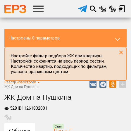
Настроены
0 параметров
×
Настройте фильтр подбора ЖК или квартиры.
Настройки сохранятся на весь период сессии.
Количество квартир, подходящих по фильтрам,
указано оранжевым цветом.
Реестр новостроек
+
Регион ЖК
ЖК Дом на Пушкина
Калининградская область
ЖК Дом на Пушкина
Район в регионе
528
ID
11261832001
Все
Населённый пункт
Сдан