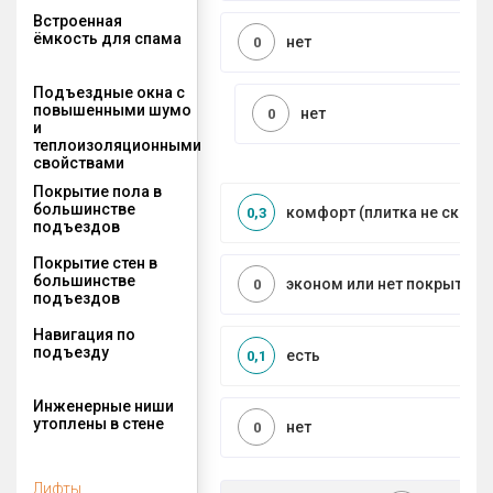
Встроенная
ёмкость для спама
нет
0
Подъездные окна с
повышенными шумо
нет
0
и
теплоизоляционными
свойствами
Покрытие пола в
большинстве
комфорт (плитка не сколь
0,3
подъездов
Покрытие стен в
большинстве
эконом или нет покрытия
0
подъездов
Навигация по
подъезду
есть
0,1
Инженерные ниши
утоплены в стене
нет
0
Лифты