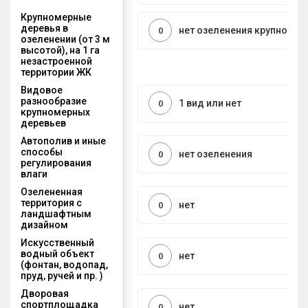
Крупномерные
деревья в
нет озеленения крупноме
0
озеленении (от 3 м
высотой), на 1 га
незастроенной
территории ЖК
Видовое
разнообразие
1 вид или нет
0
крупномерных
деревьев
Автополив и иные
способы
нет озеленения
0
регулирования
влаги
Озелененная
территория с
нет
0
ландшафтным
дизайном
Искусственный
водный объект
нет
0
(фонтан, водопад,
пруд, ручей и пр. )
Дворовая
спортплощадка
нет
0