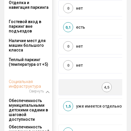
Отделка и
навигация паркинга
нет
0
Гостевой вход в
паркинг вне
есть
0,1
подъездов
Наличие мест для
машин большого
нет
0
класса
Теплый паркинг
(температура от +5)
нет
0
Социальная
инфраструктура
4,5
Свернуть
Обеспеченность
муниципальными
уже имеется отдельносто
1,5
детскими садами в
шаговой
доступности
Обеспеченность