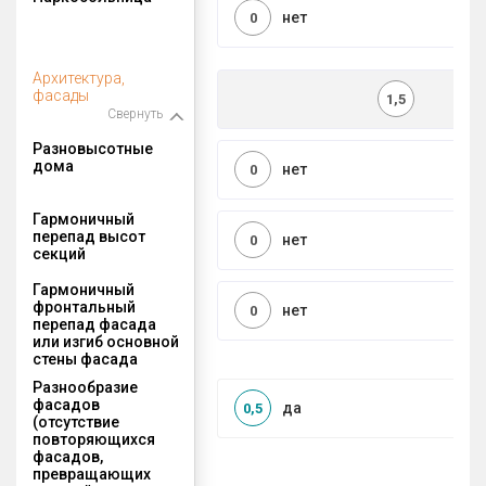
нет
0
Архитектура,
фасады
1,5
Свернуть
Разновысотные
дома
нет
0
Гармоничный
перепад высот
нет
0
секций
Гармоничный
фронтальный
нет
0
перепад фасада
или изгиб основной
стены фасада
Разнообразие
фасадов
да
0,5
(отсутствие
повторяющихся
фасадов,
превращающих