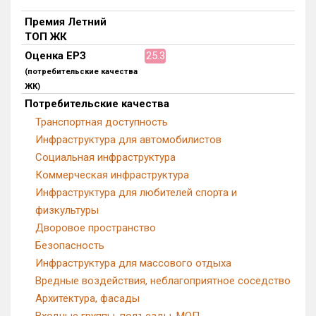
Квартир, апартаментов,
Премия Летний
блоков в БД
0 из 16 505
ТОП ЖК
Оценка ЕРЗ
25.3
(потребительские качества
ЖК)
Потребительские качества
Транспортная доступность
Инфраструктура для автомобилистов
Социальная инфраструктура
Коммерческая инфраструктура
Инфраструктура для любителей спорта и
физкультуры
Дворовое пространство
Безопасность
Инфраструктура для массового отдыха
Вредные воздействия, неблагоприятное соседство
Архитектура, фасады
Входные группы, подъезды, МОП