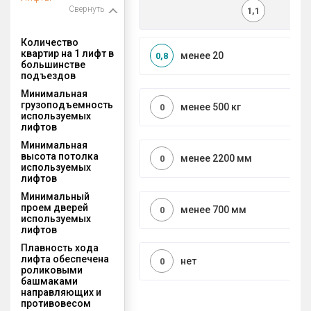
Свернуть
1,1
Количество
квартир на 1 лифт в
менее 20
0,8
большинстве
подъездов
Минимальная
грузоподъемность
менее 500 кг
0
используемых
лифтов
Минимальная
высота потолка
менее 2200 мм
0
используемых
лифтов
Минимальный
проем дверей
менее 700 мм
0
используемых
лифтов
Плавность хода
лифта обеспечена
нет
0
роликовыми
башмаками
направляющих и
противовесом