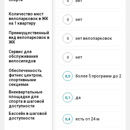
нет
0
Количество мест
велопарковок в ЖК
нет
0
на 1 квартиру
Преимущественный
вид велопарковок в
нет велопарковок
0
ЖК
Сервис для
обслуживания
нет
0
велосипедов
Обеспеченность
фитнес центром,
более 5 программ до 2 км
0,5
спортивными
секциями
Внеквартальные
площадки для
да
0,1
спорта в шаговой
доступности
Бассейн в шаговой
доступности
есть от 24 м
0,4