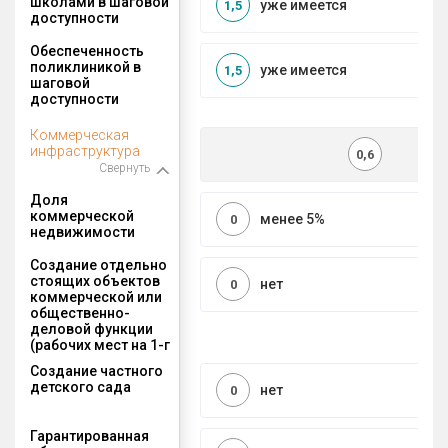
школами в шаговой
уже имеется
1,5
доступности
Обеспеченность
поликлиникой в
уже имеется
1,5
шаговой
доступности
Коммерческая
инфраструктура
0,6
Свернуть
Доля
коммерческой
менее 5%
0
недвижимости
Создание отдельно
стоящих объектов
нет
0
коммерческой или
общественно-
деловой функции
(рабочих мест на 1-г
Создание частного
детского сада
нет
0
Гарантированная