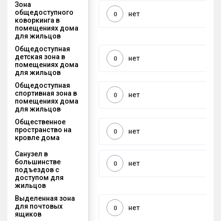
Зона
общедоступного
нет
0
коворкинга в
помещениях дома
для жильцов
Общедоступная
детская зона в
нет
0
помещениях дома
для жильцов
Общедоступная
спортивная зона в
нет
0
помещениях дома
для жильцов
Общественное
пространство на
нет
0
кровле дома
Санузел в
большинстве
нет
0
подъездов с
доступом для
жильцов
Выделенная зона
для почтовых
нет
0
ящиков