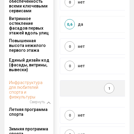
обеспеченность
нет
0
всеми ключевыми
сервисами
Витринное
остекление
да
0,6
фасадов первых
этажей вдоль улиц
Повышенная
высота нежилого
нет
0
первого этажа
Единый дизайн код
(фасады, витрины,
нет
0
вывески)
Инфраструктура
для любителей
1
спорта и
физкультуры
Свернуть
Летняя программа
спорта
нет
0
Зимняя программа
спорта