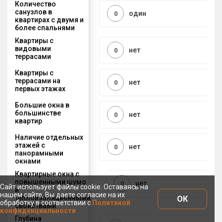
Количество
санузлов в
один
0
квартирах с двумя и
более спальнями
Квартиры с
видовыми
нет
0
террасами
Квартиры с
террасами на
нет
0
первых этажах
Большие окна в
большинстве
нет
0
квартир
Наличие отдельных
этажей с
нет
0
панорамными
окнами
Квартирные окна с
повышенными шумо
нет
0
Сайт использует файлы cookie. Оставаясь на
и
нашем сайте, Вы даете согласие на их
теплоизоляционными
ОК
обработку в соответствии с
Политикой
свойствами
конфиденциальности
Глубина