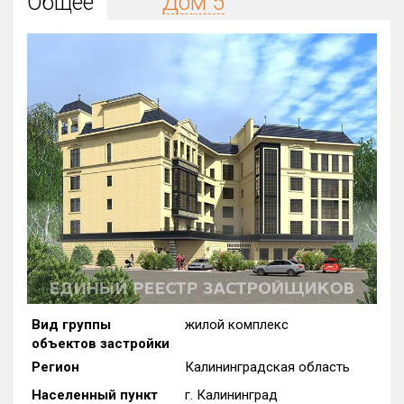
Общее
Дом 5
Округ
Все
Район в городе
Все
Цена
₽/м²
млн ₽
от
до
Общая площадь, м²
от
до
Срок сдачи
от
до
Вид объекта
Вид группы
жилой комплекс
объектов застройки
Кол-во комнат
Регион
Калининградская область
Населенный пункт
г. Калининград