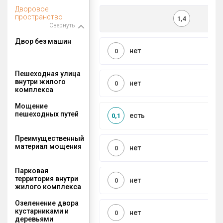
Дворовое
пространство
1,4
Свернуть
Двор без машин
нет
0
Пешеходная улица
внутри жилого
нет
0
комплекса
Мощение
пешеходных путей
есть
0,1
Преимущественный
материал мощения
нет
0
Парковая
территория внутри
нет
0
жилого комплекса
Озеленение двора
кустарниками и
нет
0
деревьями