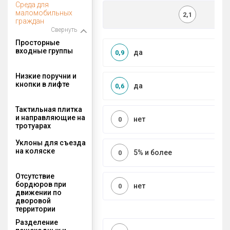
Среда для
маломобильных
2,1
граждан
Свернуть
Просторные
входные группы
да
0,9
Низкие поручни и
кнопки в лифте
да
0,6
Тактильная плитка
и направляющие на
нет
0
тротуарах
Уклоны для съезда
на коляске
5% и более
0
Отсутствие
бордюров при
нет
0
движении по
дворовой
территории
Разделение