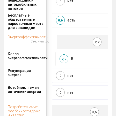
пешеходных и
нет
0
автомобильных
потоков
Бесплатные
общественные
есть
0,6
парковочные места
для инвалидов
Энергоэффективность
Свернуть
2,2
Класс
энергоэффективности
B
2,2
Рекуперация
энергии
нет
0
Возобновляемые
источники энергии
нет
0
Потребительские
особенности дома
3,5
и квартир