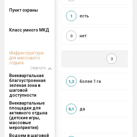
Пункт охраны
есть
1
Класс умного МКД
нет
0
Инфраструктура
для массового
3
отдыха
Свернуть
Внеквартальная
благоустроенная
более 1 га
1,2
зеленая зона в
шаговой
доступности
Внеквартальные
площадки для
да
0,1
активного отдыха
(детские игры,
массовые
мероприятия)
Водоем в шаговой