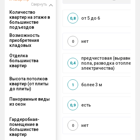
Свернуть
Количество
квартир на этаже в
от 5 до 6
0,8
большинстве
подъездов
Возможность
приобретения
нет
0
кладовых
Отделка
предчистовая (выравниван
большинства
пола, разводка отопления 
0,4
квартир
электричества)
Высота потолков
квартир (от плиты
более 3 м
1
до плиты)
Панорамные виды
из окон
есть
0,9
Гардеробная-
помещение в
нет
0
большинстве
квартир