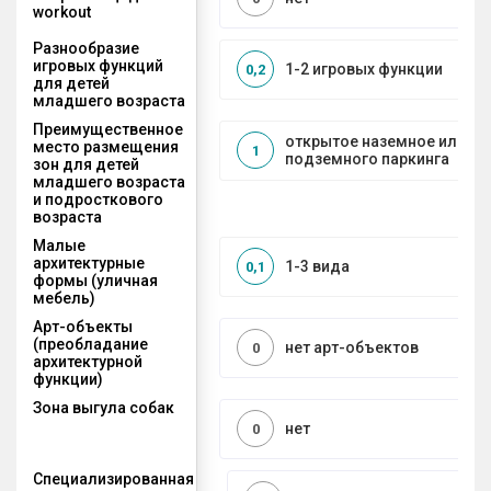
workout
Разнообразие
игровых функций
1-2 игровых функции
0,2
для детей
младшего возраста
Преимущественное
открытое наземное или на
место размещения
1
подземного паркинга
зон для детей
младшего возраста
и подросткового
возраста
Малые
архитектурные
1-3 вида
0,1
формы (уличная
мебель)
Арт-объекты
(преобладание
нет арт-объектов
0
архитектурной
функции)
Зона выгула собак
нет
0
Специализированная