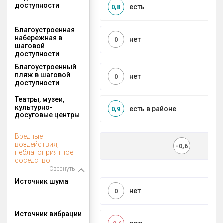
доступности
есть
0,8
Благоустроенная
набережная в
нет
0
шаговой
доступности
Благоустроенный
пляж в шаговой
нет
0
доступности
Театры, музеи,
культурно-
есть в районе
0,9
досуговые центры
Вредные
воздействия,
-0,6
неблагоприятное
соседство
Свернуть
Источник шума
нет
0
Источник вибрации