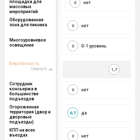
площадка для
нет
0
массовых
мероприятий
Оборудованная
зона для пикника
нет
0
Многоуровневое
освещение
0-1 уровень
0
Безопасность
Свернуть
1,7
Сотрудник
консьержа в
нет
0
большинстве
подъездов
Огороженная
территория (двор и
да
0,7
дворовые
подъезды)
КПП на всех
въездах
нет
0