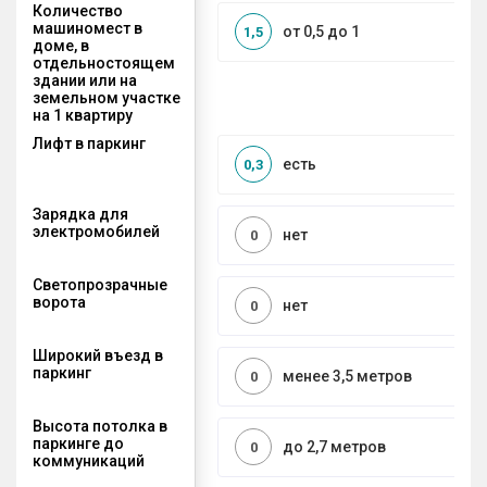
Количество
машиномест в
от 0,5 до 1
1,5
доме, в
отдельностоящем
здании или на
земельном участке
на 1 квартиру
Лифт в паркинг
есть
0,3
Зарядка для
электромобилей
нет
0
Светопрозрачные
ворота
нет
0
Широкий въезд в
паркинг
менее 3,5 метров
0
Высота потолка в
паркинге до
до 2,7 метров
0
коммуникаций