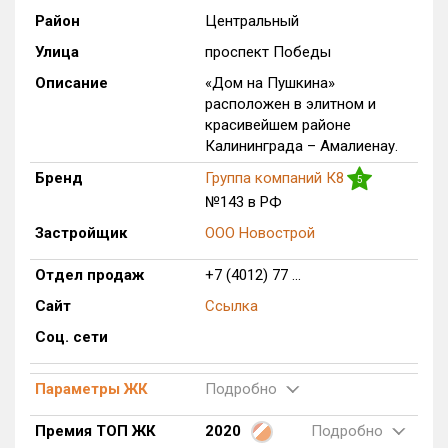
Район
Центральный
Только новые
Улица
проспект Победы
Оценка ЕРЗ ЖК
Описание
«Дом на Пушкина»
от
до
расположен в элитном и
красивейшем районе
с продажами
Калининграда – Амалиенау.
Бренд
Группа компаний К8
5
№143 в РФ
Рейтинг ЕРЗ
Застройщик
ООО Новострой
Найдено:
Отдел продаж
+7 (4012) 77 ...
Жилых комплексов
1 из 581
Сайт
Ссылка
Многоквартирных домов
1 из 1 548
Соц. сети
Блокированных домов
0 из 12
Домов с апартаментами
0 из 55
Параметры ЖК
Подробно
Поселков таунхаусов
0 из 2
Премия ТОП ЖК
2020
Подробно
Блокированных домов
0 из 3