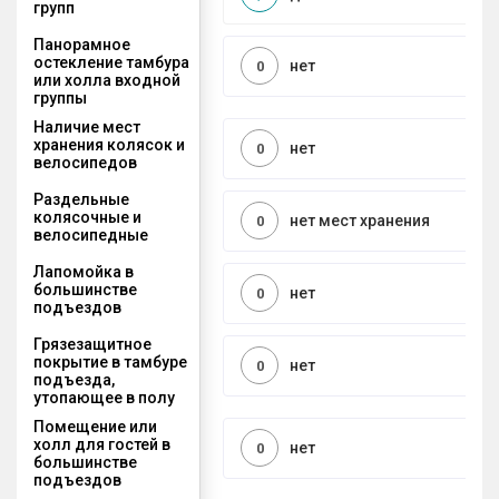
групп
Панорамное
остекление тамбура
нет
0
или холла входной
группы
Наличие мест
хранения колясок и
нет
0
велосипедов
Раздельные
колясочные и
нет мест хранения
0
велосипедные
Лапомойка в
большинстве
нет
0
подъездов
Грязезащитное
покрытие в тамбуре
нет
0
подъезда,
утопающее в полу
Помещение или
холл для гостей в
нет
0
большинстве
подъездов