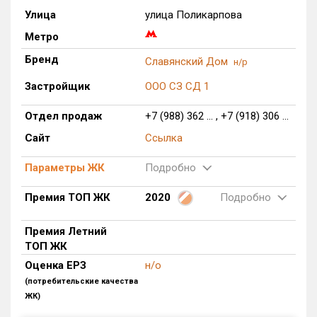
Улица
улица Поликарпова
Только новые
Метро
Оценка ЕРЗ ЖК
Бренд
Славянский Дом
н/р
от
до
Застройщик
ООО СЗ СД 1
с продажами
Отдел продаж
+7 (988) 362 ... , +7 (918) 306 ...
Сайт
Ссылка
Рейтинг ЕРЗ
Параметры ЖК
Подробно
Найдено:
Премия ТОП ЖК
2020
Подробно
Жилых комплексов
1 из 783
Премия Летний
Многоквартирных домов
4 из 3 375
ТОП ЖК
Блокированных домов
0 из 646
Оценка ЕРЗ
н/о
Домов с апартаментами
0 из 172
(потребительские качества
Поселков таунхаусов
0 из 10
ЖК)
Многоквартирных домов
0 из 1