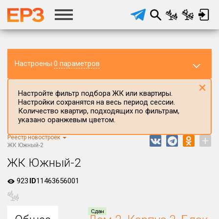
Настроены
0 параметров
×
Настройте фильтр подбора ЖК или квартиры.
Настройки сохранятся на весь период сессии.
Количество квартир, подходящих по фильтрам,
указано оранжевым цветом.
Реестр новостроек
+
Регион ЖК
ЖК Южный-2
Краснодарский край
ЖК Южный-2
Район в регионе
923
ID
11463656001
Все
Населённый пункт
Сдан