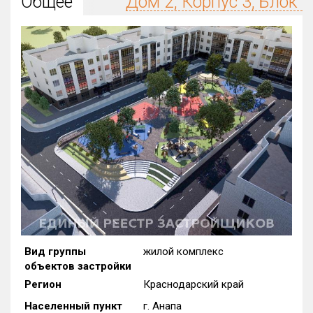
Общее
Дом 2, Корпус 3, Блок 1
Округ
Все
Район в городе
Все
Цена
₽/м²
млн ₽
от
до
Общая площадь, м²
от
до
Срок сдачи
от
до
Вид объекта
Вид группы
жилой комплекс
объектов застройки
Кол-во комнат
Регион
Краснодарский край
Населенный пункт
г. Анапа