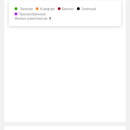
Блокированных домов
0 из 500
Эконом
Комфорт
Бизнес
Элитный
Просмотренный
Квартир, апартаментов,
Жилых комплексов:
1
блоков в БД
0 из 66 213