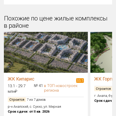
Похожие по цене жилые комплексы
в районе
ЖК Кипарис
ЖК Горги
35.1
№ 41
в ТОП новостроек
13.1 - 29.7
Строится
1 
региона
млн₽
г. Анапа, б-
Строится
7 из 7 домов
Срок сдачи: о
р-н Анапский, с. Сукко, ул. Мирная
Срок сдачи: от II кв. 2026