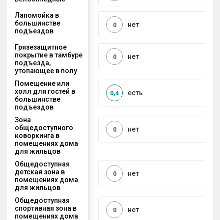
Лапомойка в
большинстве
нет
0
подъездов
Грязезащитное
покрытие в тамбуре
нет
0
подъезда,
утопающее в полу
Помещение или
холл для гостей в
есть
0,4
большинстве
подъездов
Зона
общедоступного
нет
0
коворкинга в
помещениях дома
для жильцов
Общедоступная
детская зона в
нет
0
помещениях дома
для жильцов
Общедоступная
спортивная зона в
нет
0
помещениях дома