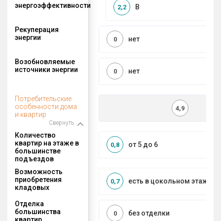
энергоэффективности
B
2,2
Рекуперация
энергии
нет
0
Возобновляемые
источники энергии
нет
0
Потребительские
особенности дома
4,9
и квартир
Свернуть
Количество
квартир на этаже в
от 5 до 6
0,8
большинстве
подъездов
Возможность
приобретения
есть в цокольном этаже
0,7
кладовых
Отделка
большинства
без отделки
0
квартир