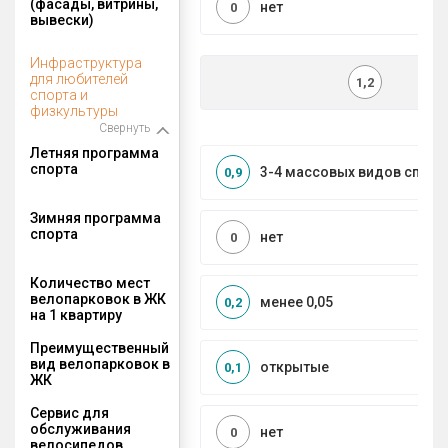
(фасады, витрины,
нет
0
вывески)
Инфраструктура
для любителей
1,2
спорта и
физкультуры
Свернуть
Летняя программа
спорта
3-4 массовых видов спорт
0,9
Зимняя программа
спорта
нет
0
Количество мест
велопарковок в ЖК
менее 0,05
0,2
на 1 квартиру
Преимущественный
вид велопарковок в
открытые
0,1
ЖК
Сервис для
обслуживания
нет
0
велосипедов