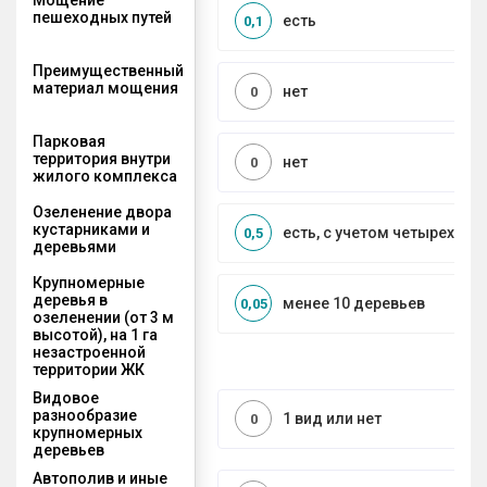
пешеходных путей
есть
0,1
Преимущественный
материал мощения
нет
0
Парковая
территория внутри
нет
0
жилого комплекса
Озеленение двора
кустарниками и
есть, с учетом четырех се
0,5
деревьями
Крупномерные
деревья в
менее 10 деревьев
0,05
озеленении (от 3 м
высотой), на 1 га
незастроенной
территории ЖК
Видовое
разнообразие
1 вид или нет
0
крупномерных
деревьев
Автополив и иные