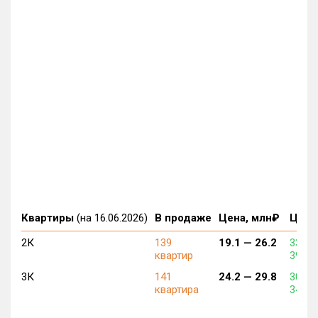
Квартиры
(на 16.06.2026)
В продаже
Цена, млн₽
Цена,
2К
139
19.1 —
26.2
330 0
квартир
390 0
3К
141
24.2 —
29.8
308 0
квартира
345 0