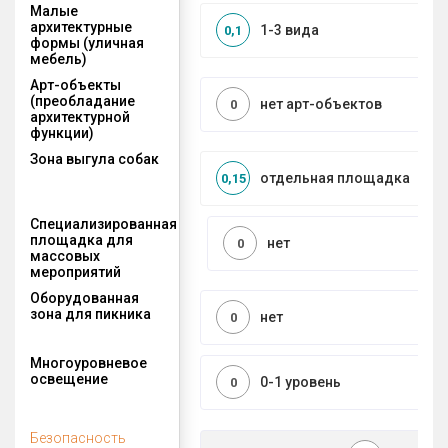
Малые
архитектурные
1-3 вида
0,1
формы (уличная
мебель)
Арт-объекты
(преобладание
нет арт-объектов
0
архитектурной
функции)
Зона выгула собак
отдельная площадка
0,15
Специализированная
площадка для
нет
0
массовых
мероприятий
Оборудованная
зона для пикника
нет
0
Многоуровневое
освещение
0-1 уровень
0
Безопасность