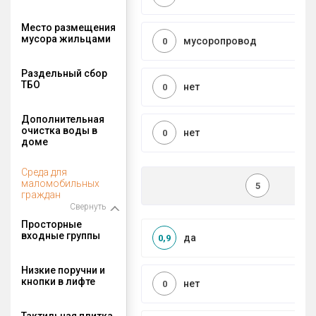
Место размещения
мусора жильцами
мусоропровод
0
Раздельный сбор
ТБО
нет
0
Дополнительная
очистка воды в
нет
0
доме
Среда для
маломобильных
5
граждан
Свернуть
Просторные
входные группы
да
0,9
Низкие поручни и
кнопки в лифте
нет
0
Тактильная плитка