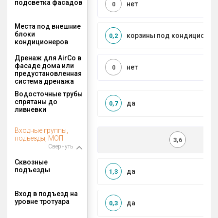
подсветка фасадов
нет
0
Места под внешние
блоки
корзины под кондиционер
0,2
кондиционеров
Дренаж для AirCo в
фасаде дома или
нет
0
предустановленная
система дренажа
Водосточные трубы
спрятаны до
да
0,7
ливневки
Входные группы,
подъезды, МОП
3,6
Свернуть
Сквозные
подъезды
да
1,3
Вход в подъезд на
уровне тротуара
да
0,3