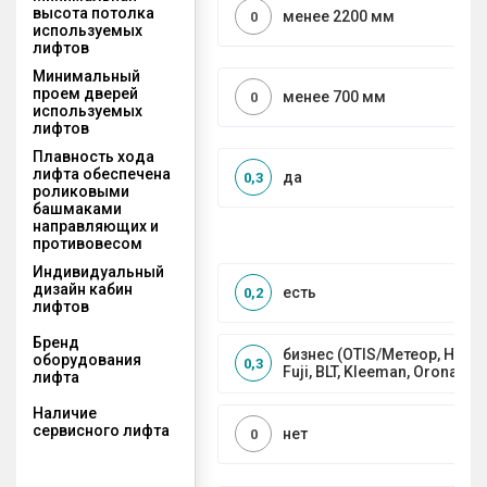
высота потолка
менее 2200 мм
0
используемых
лифтов
Минимальный
проем дверей
менее 700 мм
0
используемых
лифтов
Плавность хода
лифта обеспечена
да
0,3
роликовыми
башмаками
направляющих и
противовесом
Индивидуальный
дизайн кабин
есть
0,2
лифтов
Бренд
бизнес (OTIS/Метеор, HYUND
оборудования
0,3
Fuji, BLT, Kleeman, Orona)
лифта
Наличие
сервисного лифта
нет
0