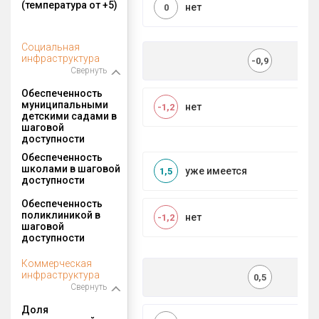
(температура от +5)
нет
0
Социальная
инфраструктура
-0,9
Свернуть
Обеспеченность
муниципальными
нет
-1,2
детскими садами в
шаговой
доступности
Обеспеченность
школами в шаговой
уже имеется
1,5
доступности
Обеспеченность
поликлиникой в
нет
-1,2
шаговой
доступности
Коммерческая
инфраструктура
0,5
Свернуть
Доля