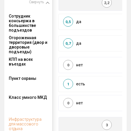
Свернуть
2,2
Сотрудник
консьержа в
да
0,5
большинстве
подъездов
Огороженная
территория (двор и
да
0,7
дворовые
подъезды)
КПП на всех
въездах
нет
0
Пункт охраны
есть
1
Класс умного МКД
нет
0
Инфраструктура
для массового
3
отдыха