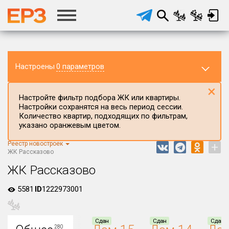
Настроены
0 параметров
×
Настройте фильтр подбора ЖК или квартиры.
Настройки сохранятся на весь период сессии.
Количество квартир, подходящих по фильтрам,
указано оранжевым цветом.
Реестр новостроек
+
Регион ЖК
ЖК Рассказово
г.Москва
ЖК Рассказово
Район в регионе
5581
ID
1222973001
Все
Населённый пункт
Сдан
Сдан
Сдан
280