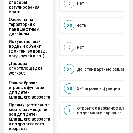
способы
нет
0
регулирования
влаги
Озелененная
территория с
есть
0,3
ландшафтным
дизайном
Искусственный
водный объект
нет
0
(фонтан, водопад,
пруд, ручей и пр. )
Дворовая
спортплощадка
да, стандартные решения
0,1
workout
Разнообразие
игровых функций
3-4 игровых функции
0,5
для детей
младшего возраста
Преимущественное
открытое наземное или на
место размещения
1
подземного паркинга
зон для детей
младшего возраста
и подросткового
возраста