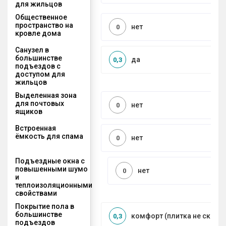
для жильцов
Общественное
пространство на
нет
0
кровле дома
Санузел в
большинстве
да
0,3
подъездов с
доступом для
жильцов
Выделенная зона
для почтовых
нет
0
ящиков
Встроенная
ёмкость для спама
нет
0
Подъездные окна с
повышенными шумо
нет
0
и
теплоизоляционными
свойствами
Покрытие пола в
большинстве
комфорт (плитка не сколь
0,3
подъездов