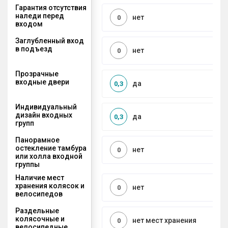
Гарантия отсутствия
наледи перед
нет
0
входом
Заглубленный вход
в подъезд
нет
0
Прозрачные
входные двери
да
0,3
Индивидуальный
дизайн входных
да
0,3
групп
Панорамное
остекление тамбура
нет
0
или холла входной
группы
Наличие мест
хранения колясок и
нет
0
велосипедов
Раздельные
колясочные и
нет мест хранения
0
велосипедные