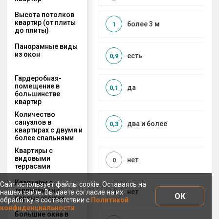
Высота потолков
квартир (от плиты
более 3 м
1
до плиты)
Панорамные виды
из окон
есть
0,9
Гардеробная-
помещение в
да
0,1
большинстве
квартир
Количество
санузлов в
два и более
0,3
квартирах с двумя и
более спальнями
Квартиры с
видовыми
нет
0
террасами
Квартиры с
Сайт использует файлы cookie. Оставаясь на
террасами на
нет
0
нашем сайте, Вы даете согласие на их
ОК
первых этажах
обработку в соответствии с
Политикой
конфиденциальности
Большие окна в