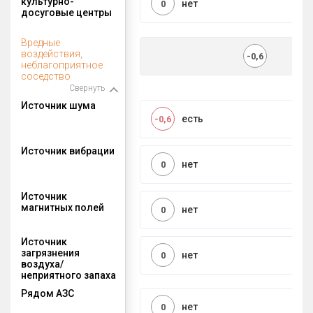
культурно-
нет
0
досуговые центры
Вредные
воздействия,
-0,6
неблагоприятное
соседство
Свернуть
Источник шума
есть
-0,6
Источник вибрации
нет
0
Источник
магнитных полей
нет
0
Источник
загрязнения
нет
0
воздуха/
неприятного запаха
Рядом АЗС
нет
0