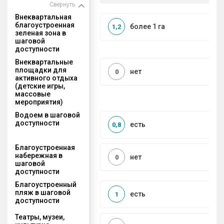
Свернуть
Внеквартальная
благоустроенная
более 1 га
1,2
зеленая зона в
шаговой
доступности
Внеквартальные
площадки для
нет
0
активного отдыха
(детские игры,
массовые
мероприятия)
Водоем в шаговой
доступности
есть
0,8
Благоустроенная
набережная в
нет
0
шаговой
доступности
Благоустроенный
пляж в шаговой
есть
1
доступности
Театры, музеи,