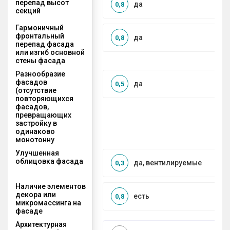
перепад высот
да
0,8
секций
Гармоничный
фронтальный
да
0,8
перепад фасада
или изгиб основной
стены фасада
Разнообразие
фасадов
да
0,5
(отсутствие
повторяющихся
фасадов,
превращающих
застройку в
одинаково
монотонну
Улучшенная
облицовка фасада
да, вентилируемые
0,3
Наличие элементов
декора или
есть
0,8
микромассинга на
фасаде
Архитектурная