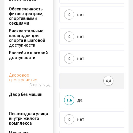
Обеспеченность
фитнес центром,
нет
0
спортивными
секциями
Внеквартальные
площадки для
нет
0
спорта в шаговой
доступности
Бассейн в шаговой
доступности
нет
0
Дворовое
пространство
4,4
Свернуть
Двор без машин
да
1,6
Пешеходная улица
внутри жилого
нет
0
комплекса
Мощение