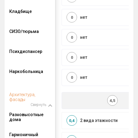
Кладбище
нет
0
СИЗО/тюрьма
нет
0
Психдиспансер
нет
0
Наркобольница
нет
0
Архитектура,
фасады
4,5
Свернуть
Разновысотные
дома
2 вида этажности
0,4
Гармоничный