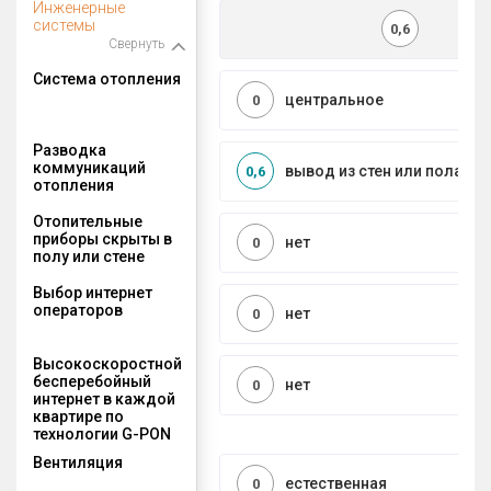
Инженерные
системы
0,6
Свернуть
Система отопления
центральное
0
Разводка
коммуникаций
вывод из стен или пола
0,6
отопления
Отопительные
приборы скрыты в
нет
0
полу или стене
Выбор интернет
операторов
нет
0
Высокоскоростной
бесперебойный
нет
0
интернет в каждой
квартире по
технологии G-PON
Вентиляция
естественная
0