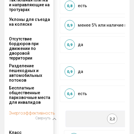
и направляющие на
есть
0,8
тротуарах
Уклоны для съезда
на коляске
менее 5% или наличие по
0,9
Отсутствие
бордюров при
да
0,9
движении по
дворовой
территории
Разделение
пешеходных и
да
0,9
автомобильных
потоков
Бесплатные
общественные
есть
0,6
парковочные места
для инвалидов
Энергоэффективность
Свернуть
2,2
Класс