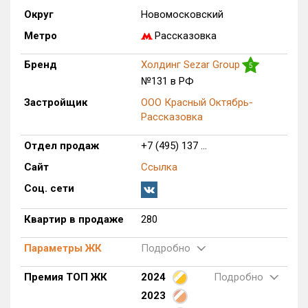
Округ
Новомосковский
Только новые
Метро
Рассказовка
Оценка ЕРЗ ЖК
от
до
Бренд
Холдинг Sezar Group
5
№131 в РФ
с продажами
Застройщик
ООО Красный Октябрь-
Рассказовка
Рейтинг ЕРЗ
Отдел продаж
+7 (495) 137 ...
Сайт
Ссылка
Найдено:
Соц. сети
Жилых комплексов
1 из 1 402
Квартир в продаже
280
Многоквартирных домов
10 из 3 588
Блокированных домов
0 из 23
Параметры ЖК
Подробно
Домов с апартаментами
0 из 258
Премия ТОП ЖК
2024
Подробно
Поселков таунхаусов
0 из 7
2023
Многоквартирных домов
0 из 2