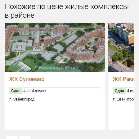
Похожие по цене жилые комплексы
в районе
ЖК Супонево
ЖК Ракит
Сдан
4 из 4 домов
Сдан
4 из 4
г. Звенигород
г. Звенигород