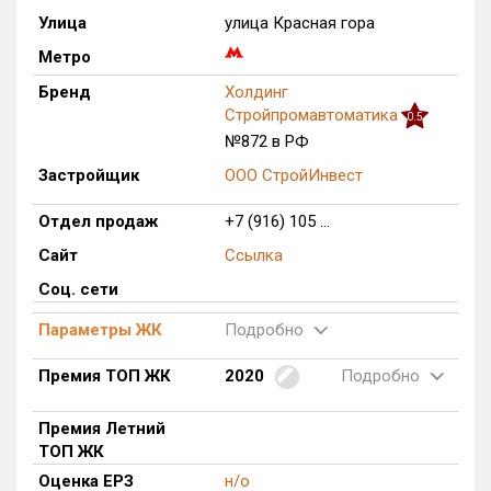
Улица
улица Красная гора
Только новые
Метро
Оценка ЕРЗ ЖК
Бренд
Холдинг
от
до
Стройпромавтоматика
0.5
№872 в РФ
с продажами
Застройщик
ООО СтройИнвест
Отдел продаж
+7 (916) 105 ...
Рейтинг ЕРЗ
Сайт
Ссылка
Найдено:
Соц. сети
Жилых комплексов
1 из 906
Параметры ЖК
Подробно
Многоквартирных домов
1 из 4 329
Премия ТОП ЖК
2020
Подробно
Блокированных домов
0 из 481
Домов с апартаментами
0 из 34
Премия Летний
ТОП ЖК
Поселков таунхаусов
0 из 26
Оценка ЕРЗ
н/о
Многоквартирных домов
0 из 55