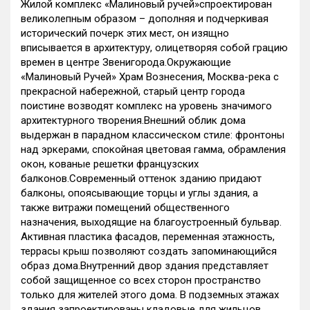
Жилой комплекс «Малиновый ручей»спроектирован
великолепным образом – дополняя и подчеркивая
исторический почерк этих мест, он изящно
вписывается в архитектуру, олицетворяя собой грацию
времен в центре Звенигорода.Окружающие
«Малиновый Ручей» Храм Вознесения, Москва-река с
прекрасной набережной, старый центр города
поистине возводят комплекс на уровень значимого
архитектурного творения.Внешний облик дома
выдержан в парадном классическом стиле: фронтоны
над эркерами, спокойная цветовая гамма, обрамления
окон, кованые решетки французских
балконов.Современный оттенок зданию придают
балконы, опоясывающие торцы и углы здания, а
также витражи помещений общественного
назначения, выходящие на благоустроенный бульвар.
Активная пластика фасадов, переменная этажность,
террасы крыш позволяют создать запоминающийся
образ дома.Внутренний двор здания представляет
собой защищенное со всех сторон пространство
только для жителей этого дома. В подземных этажах
здания запроектированы кладовые для жильцов,