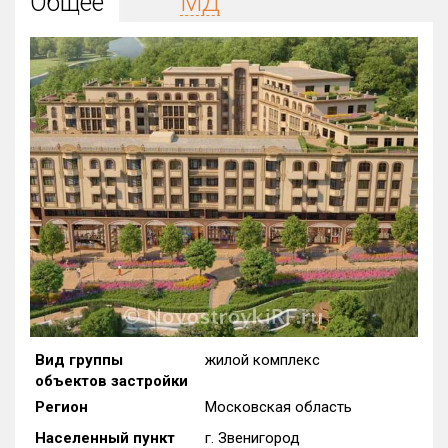
Общее
МД
Округ
Все
Район в городе
Все
Цена
₽/м²
млн ₽
от
до
Общая площадь, м²
от
до
Срок сдачи
от
до
Вид объекта
Вид группы
жилой комплекс
объектов застройки
Кол-во комнат
Регион
Московская область
Населенный пункт
г. Звенигород