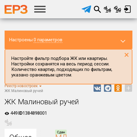
Настроены
0 параметров
×
Настройте фильтр подбора ЖК или квартиры.
Настройки сохранятся на весь период сессии.
Количество квартир, подходящих по фильтрам,
указано оранжевым цветом.
Реестр новостроек
+
Регион ЖК
ЖК Малиновый ручей
Московская область
ЖК Малиновый ручей
Район в регионе
449
ID
1384898001
Все
Населённый пункт
Сдан