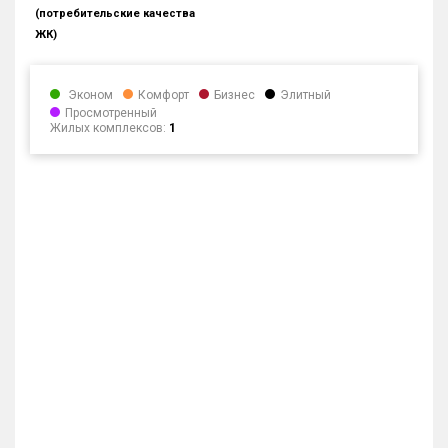
(потребительские качества
Блокированных домов
0 из 633
ЖК)
Квартир, апартаментов,
блоков в БД
0 из 41 697
Эконом
Комфорт
Бизнес
Элитный
Просмотренный
Жилых комплексов:
1