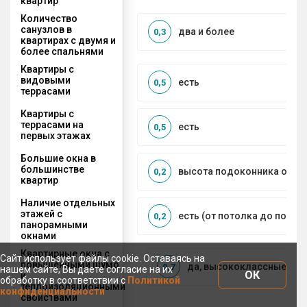
квартир
Количество
санузлов в
два и более
0,3
квартирах с двумя и
более спальнями
Квартиры с
видовыми
есть
0,5
террасами
Квартиры с
террасами на
есть
0,5
первых этажах
Большие окна в
большинстве
высота подоконника от 50 
0,2
квартир
Наличие отдельных
этажей с
есть (от потолка до пола)
0,2
панорамными
окнами
Квартирные окна с
Сайт использует файлы cookie. Оставаясь на
повышенными шумо
да, высококлассные па
0,7
нашем сайте, Вы даете согласие на их
ОК
и
обработку в соответствии с
Политикой
теплоизоляционными
конфиденциальности
свойствами