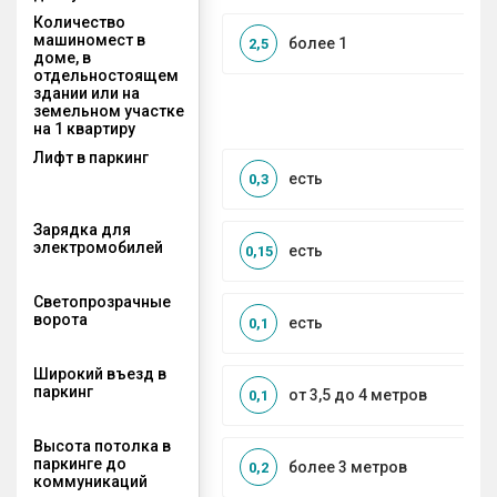
Количество
машиномест в
более 1
2,5
доме, в
отдельностоящем
здании или на
земельном участке
на 1 квартиру
Лифт в паркинг
есть
0,3
Зарядка для
электромобилей
есть
0,15
Светопрозрачные
ворота
есть
0,1
Широкий въезд в
паркинг
от 3,5 до 4 метров
0,1
Высота потолка в
паркинге до
более 3 метров
0,2
коммуникаций