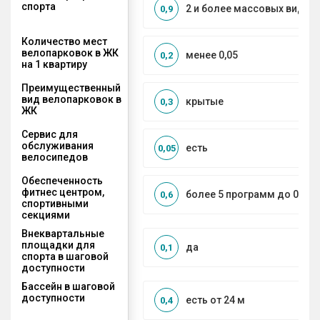
спорта
2 и более массовых видов
0,9
Количество мест
велопарковок в ЖК
менее 0,05
0,2
на 1 квартиру
Преимущественный
вид велопарковок в
крытые
0,3
ЖК
Сервис для
обслуживания
есть
0,05
велосипедов
Обеспеченность
фитнес центром,
более 5 программ до 0,5 к
0,6
спортивными
секциями
Внеквартальные
площадки для
да
0,1
спорта в шаговой
доступности
Бассейн в шаговой
доступности
есть от 24 м
0,4