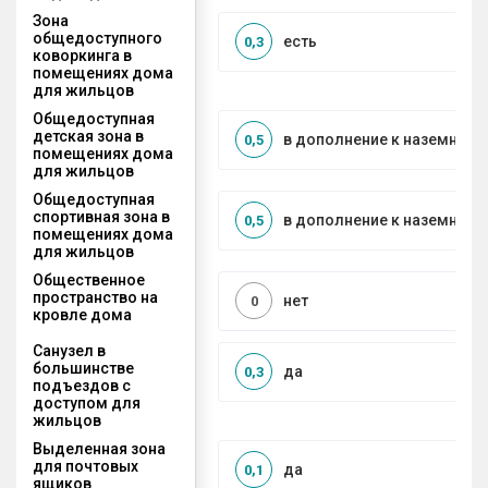
Зона
общедоступного
есть
0,3
коворкинга в
помещениях дома
для жильцов
Общедоступная
детская зона в
в дополнение к наземной
0,5
помещениях дома
для жильцов
Общедоступная
спортивная зона в
в дополнение к наземной
0,5
помещениях дома
для жильцов
Общественное
пространство на
нет
0
кровле дома
Санузел в
большинстве
да
0,3
подъездов с
доступом для
жильцов
Выделенная зона
для почтовых
да
0,1
ящиков