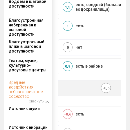
Водоем в шаговой
есть, средний (большие рек
доступности
1,5
водохранилища)
Благоустроенная
набережная в
есть
1
шаговой
доступности
Благоустроенный
пляж в шаговой
нет
0
доступности
Театры, музеи,
культурно-
есть в районе
0,9
досуговые центры
Вредные
воздействия,
-0,6
неблагоприятное
соседство
Свернуть
Источник шума
есть
-0,6
Источник вибрации