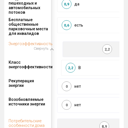
пешеходных и
да
0,9
автомобильных
потоков
Бесплатные
общественные
есть
0,6
парковочные места
для инвалидов
Энергоэффективность
Свернуть
2,2
Класс
энергоэффективности
B
2,2
Рекуперация
энергии
нет
0
Возобновляемые
источники энергии
нет
0
Потребительские
особенности дома
8,9