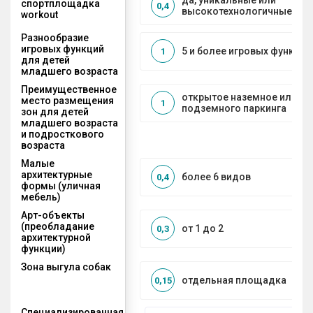
да, уникальные или
спортплощадка
0,4
высокотехнологичные ре
workout
Разнообразие
игровых функций
5 и более игровых функций
1
для детей
младшего возраста
Преимущественное
открытое наземное или на
место размещения
1
подземного паркинга
зон для детей
младшего возраста
и подросткового
возраста
Малые
архитектурные
более 6 видов
0,4
формы (уличная
мебель)
Арт-объекты
(преобладание
от 1 до 2
0,3
архитектурной
функции)
Зона выгула собак
отдельная площадка
0,15
Специализированная