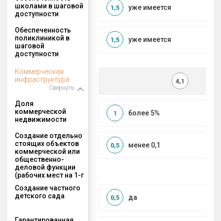
школами в шаговой
уже имеется
1,5
доступности
Обеспеченность
поликлиникой в
уже имеется
1,5
шаговой
доступности
Коммерческая
инфраструктура
4,1
Свернуть
Доля
коммерческой
более 5%
1
недвижимости
Создание отдельно
стоящих объектов
менее 0,1
0,5
коммерческой или
общественно-
деловой функции
(рабочих мест на 1-г
Создание частного
детского сада
да
0,5
Гарантированная