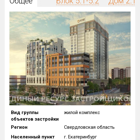
Общее
Блок 5.1-5.2
Дом 2.1
Округ
Все
Район в городе
Все
Цена
₽/м²
млн ₽
от
до
Общая площадь, м²
от
до
Срок сдачи
от
до
Вид объекта
Вид группы
жилой комплекс
объектов застройки
Кол-во комнат
Регион
Свердловская область
Населенный пункт
г. Екатеринбург