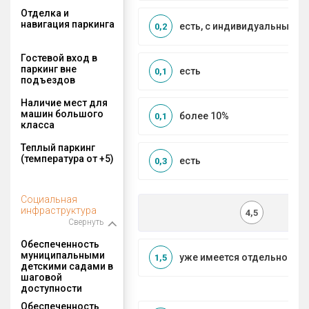
Отделка и
навигация паркинга
есть, с индивидуальным д
0,2
Гостевой вход в
паркинг вне
есть
0,1
подъездов
Наличие мест для
машин большого
более 10%
0,1
класса
Теплый паркинг
(температура от +5)
есть
0,3
Социальная
инфраструктура
4,5
Свернуть
Обеспеченность
муниципальными
уже имеется отдельносто
1,5
детскими садами в
шаговой
доступности
Обеспеченность