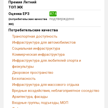
Премия Летний
Квартир, апартаментов,
ТОП ЖК
блоков в БД
0 из 37 366
Оценка ЕРЗ
87.4
подтверждено
(потребительские качества
ЖК)
Потребительские качества
Транспортная доступность
Инфраструктура для автомобилистов
Социальная инфраструктура
Коммерческая инфраструктура
Инфраструктура для любителей спорта и
физкультуры
Дворовое пространство
Безопасность
Инфраструктура для массового отдыха
Вредные воздействия, неблагоприятное соседство
Архитектура, фасады
Входные группы, подъезды, МОП