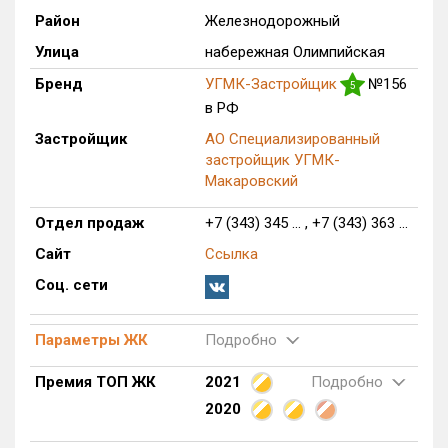
Район
Железнодорожный
Только новые
Улица
набережная Олимпийская
Оценка ЕРЗ ЖК
Бренд
УГМК-Застройщик
№156
5
от
до
в РФ
Застройщик
АО Специализированный
с продажами
застройщик УГМК-
Макаровский
Рейтинг ЕРЗ
Отдел продаж
+7 (343) 345 ... , +7 (343) 363 ...
Сайт
Ссылка
Найдено:
Соц. сети
Жилых комплексов
1 из 589
Многоквартирных домов
7 из 1 725
Параметры ЖК
Подробно
Блокированных домов
0 из 63
Премия ТОП ЖК
2021
Подробно
Домов с апартаментами
0 из 17
2020
Поселков таунхаусов
0 из 1
Блокированных домов
0 из 42