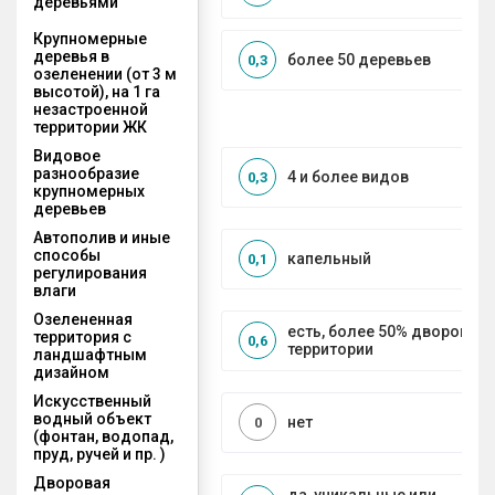
деревьями
Крупномерные
деревья в
более 50 деревьев
0,3
озеленении (от 3 м
высотой), на 1 га
незастроенной
территории ЖК
Видовое
разнообразие
4 и более видов
0,3
крупномерных
деревьев
Автополив и иные
способы
капельный
0,1
регулирования
влаги
Озелененная
есть, более 50% дворовой
территория с
0,6
территории
ландшафтным
дизайном
Искусственный
водный объект
нет
0
(фонтан, водопад,
пруд, ручей и пр. )
Дворовая