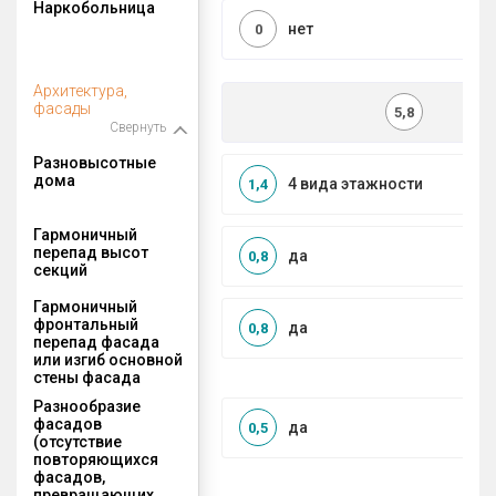
Наркобольница
нет
0
Архитектура,
фасады
5,8
Свернуть
Разновысотные
дома
4 вида этажности
1,4
Гармоничный
перепад высот
да
0,8
секций
Гармоничный
фронтальный
да
0,8
перепад фасада
или изгиб основной
стены фасада
Разнообразие
фасадов
да
0,5
(отсутствие
повторяющихся
фасадов,
превращающих