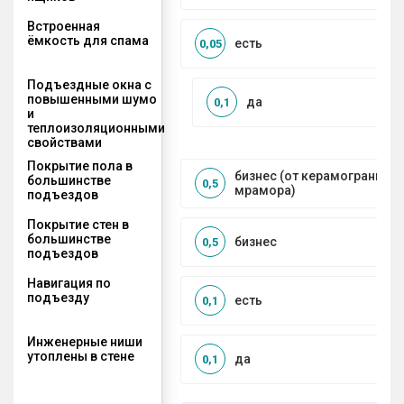
Встроенная
ёмкость для спама
есть
0,05
Подъездные окна с
повышенными шумо
да
0,1
и
теплоизоляционными
свойствами
Покрытие пола в
бизнес (от керамогранита 
большинстве
0,5
мрамора)
подъездов
Покрытие стен в
большинстве
бизнес
0,5
подъездов
Навигация по
подъезду
есть
0,1
Инженерные ниши
утоплены в стене
да
0,1