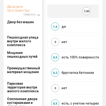
Дворовое
пространство
7,85
Свернуть
Двор без машин
да
1,6
Пешеходная улица
внутри жилого
нет
0
комплекса
Мощение
пешеходных путей
есть 100% поверхности
0,5
Преимущественный
материал мощения
брусчатка бетонная
0,2
Парковая
территория внутри
нет
0
жилого комплекса
Озеленение двора
кустарниками и
есть, с учетом четырех се
0,5