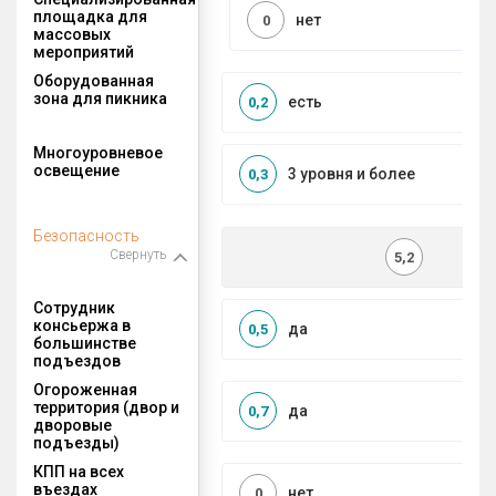
площадка для
нет
0
массовых
мероприятий
Оборудованная
зона для пикника
есть
0,2
Многоуровневое
освещение
3 уровня и более
0,3
Безопасность
Свернуть
5,2
Сотрудник
консьержа в
да
0,5
большинстве
подъездов
Огороженная
территория (двор и
да
0,7
дворовые
подъезды)
КПП на всех
въездах
нет
0