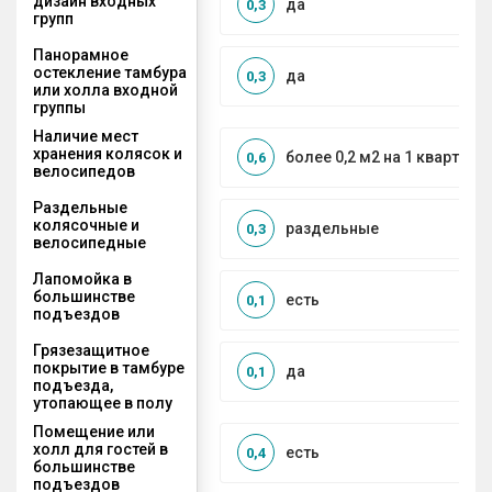
дизайн входных
да
0,3
групп
Панорамное
остекление тамбура
да
0,3
или холла входной
группы
Наличие мест
хранения колясок и
более 0,2 м2 на 1 квартиру
0,6
велосипедов
Раздельные
колясочные и
раздельные
0,3
велосипедные
Лапомойка в
большинстве
есть
0,1
подъездов
Грязезащитное
покрытие в тамбуре
да
0,1
подъезда,
утопающее в полу
Помещение или
холл для гостей в
есть
0,4
большинстве
подъездов