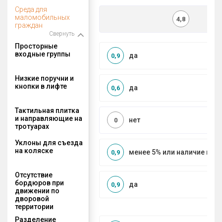
Среда для
маломобильных
4,8
граждан
Свернуть
Просторные
входные группы
да
0,9
Низкие поручни и
кнопки в лифте
да
0,6
Тактильная плитка
и направляющие на
нет
0
тротуарах
Уклоны для съезда
на коляске
менее 5% или наличие по
0,9
Отсутствие
бордюров при
да
0,9
движении по
дворовой
территории
Разделение