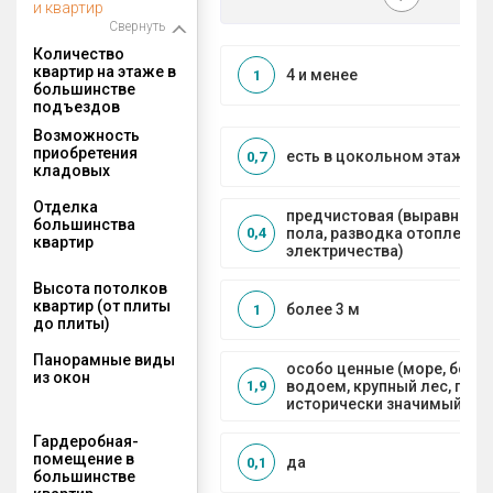
и квартир
Свернуть
Количество
квартир на этаже в
4 и менее
1
большинстве
подъездов
Возможность
приобретения
есть в цокольном этаже
0,7
кладовых
Отделка
предчистовая (выравниван
большинства
пола, разводка отопления 
0,4
квартир
электричества)
Высота потолков
квартир (от плиты
более 3 м
1
до плиты)
Панорамные виды
особо ценные (море, боль
из окон
водоем, крупный лес, горы
1,9
исторически значимый объ
Гардеробная-
помещение в
да
0,1
большинстве