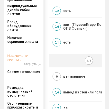
Индивидуальный
дизайн кабин
есть
0,2
лифтов
Бренд
элит (ThyssenKrupp, Kone, S
оборудования
0,6
OTIS Франция)
лифта
Наличие
сервисного лифта
есть
0,1
Инженерные
системы
4,7
Свернуть
Система отопления
центральное
0
Разводка
коммуникаций
вывод из стен или пола
0,6
отопления
Отопительные
приборы скрыты в
да
0,2