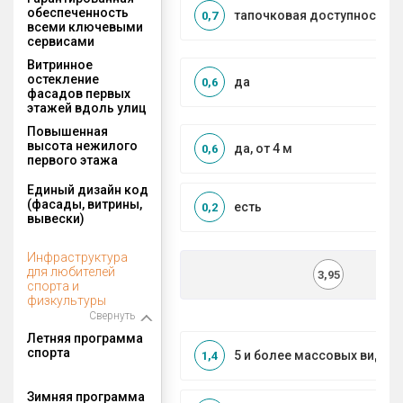
обеспеченность
тапочковая доступность
0,7
всеми ключевыми
сервисами
Витринное
остекление
да
0,6
фасадов первых
этажей вдоль улиц
Повышенная
высота нежилого
да, от 4 м
0,6
первого этажа
Единый дизайн код
(фасады, витрины,
есть
0,2
вывески)
Инфраструктура
для любителей
3,95
спорта и
физкультуры
Свернуть
Летняя программа
спорта
5 и более массовых видов
1,4
Зимняя программа