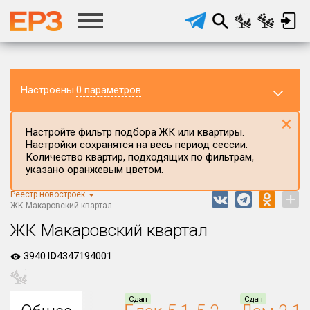
Настроены
0 параметров
×
Настройте фильтр подбора ЖК или квартиры.
Настройки сохранятся на весь период сессии.
Количество квартир, подходящих по фильтрам,
указано оранжевым цветом.
Реестр новостроек
+
Регион ЖК
ЖК Макаровский квартал
Свердловская область
ЖК Макаровский квартал
Район в регионе
3940
ID
4347194001
Все
Населённый пункт
Сдан
Сдан