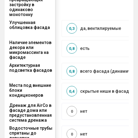
застройку в
одинаково
монотонну
Улучшенная
облицовка фасада
да, вентилируемые
0,3
Наличие элементов
декора или
есть
0,8
микромассинга на
фасаде
Архитектурная
подсветка фасадов
всего фасада (динамическ
0,8
Места под внешние
блоки
скрытые ниши в фасаде
0,4
кондиционеров
Дренаж для AirCo в
фасаде дома или
нет
0
предустановленная
система дренажа
Водосточные трубы
спрятаны до
нет
0
ливневки