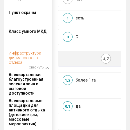
Пункт охраны
есть
1
Класс умного МКД
C
3
Инфраструктура
для массового
4,7
отдыха
Свернуть
Внеквартальная
благоустроенная
более 1 га
1,2
зеленая зона в
шаговой
доступности
Внеквартальные
площадки для
да
0,1
активного отдыха
(детские игры,
массовые
мероприятия)