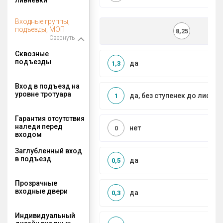
Входные группы,
подъезды, МОП
8,25
Свернуть
Сквозные
подъезды
да
1,3
Вход в подъезд на
уровне тротуара
да, без ступенек до лифта
1
Гарантия отсутствия
наледи перед
нет
0
входом
Заглубленный вход
в подъезд
да
0,5
Прозрачные
входные двери
да
0,3
Индивидуальный