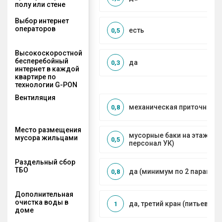
полу или стене
Выбор интернет
операторов
есть
0,5
Высокоскоростной
бесперебойный
да
0,3
интернет в каждой
квартире по
технологии G-PON
Вентиляция
механическая приточно-в
0,8
Место размещения
мусорные баки на этажах 
мусора жильцами
0,5
персонал УК)
Раздельный сбор
ТБО
да (минимум по 2 парамет
0,8
Дополнительная
очистка воды в
да, третий кран (питьевой)
1
доме