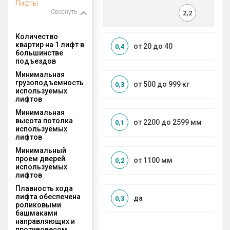
Лифты
Свернуть
2,2
Количество
квартир на 1 лифт в
от 20 до 40
0,4
большинстве
подъездов
Минимальная
грузоподъемность
от 500 до 999 кг
0,3
используемых
лифтов
Минимальная
высота потолка
от 2200 до 2599 мм
0,1
используемых
лифтов
Минимальный
проем дверей
от 1100 мм
0,2
используемых
лифтов
Плавность хода
лифта обеспечена
да
0,3
роликовыми
башмаками
направляющих и
противовесом