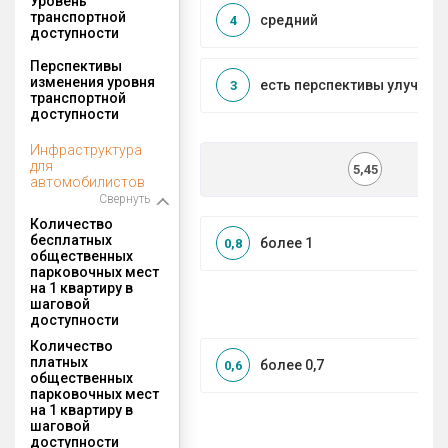
Уровень
транспортной
средний
4
доступности
Перспективы
изменения уровня
есть перспективы улучшен
3
транспортной
доступности
Инфраструктура
для
5,45
автомобилистов
Свернуть
Количество
бесплатных
более 1
0,8
общественных
парковочных мест
на 1 квартиру в
шаговой
доступности
Количество
платных
более 0,7
0,6
общественных
парковочных мест
на 1 квартиру в
шаговой
доступности