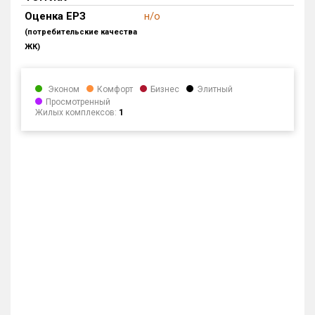
Блокированных домов
0 из 473
Оценка ЕРЗ
н/о
(потребительские качества
Квартир, апартаментов,
ЖК)
блоков в БД
0 из 27 940
Эконом
Комфорт
Бизнес
Элитный
Просмотренный
Жилых комплексов:
1