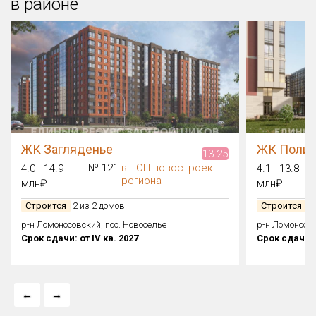
в районе
ЖК Загляденье
ЖК Полис
13.25
№ 121
в ТОП новостроек
4.0 - 14.9
4.1 - 13.8
региона
млн₽
млн₽
Строится
2 из 2 домов
Строится
3 
р-н Ломоносовский, пос. Новоселье
р-н Ломоносов
Срок сдачи: от IV кв. 2027
Срок сдачи: о