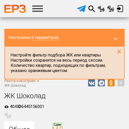
Настроены
0 параметров
×
Настройте фильтр подбора ЖК или квартиры.
Настройки сохранятся на весь период сессии.
Количество квартир, подходящих по фильтрам,
указано оранжевым цветом.
Реестр новостроек
+
Регион ЖК
ЖК Шоколад
Ленинградская область
ЖК Шоколад
Район в регионе
404
ID
6445156001
Все
Населённый пункт
Сдан