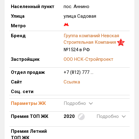
Населенный пункт
пос. Аннино
Только новые
Улица
улица Садовая
Оценка ЕРЗ ЖК
Метро
от
до
Бренд
Группа компаний Невская
Строительная Компания
1.5
с продажами
№1524 в РФ
Застройщик
ООО НСК-Стройпроект
Рейтинг ЕРЗ
Отдел продаж
+7 (812) 777 ...
Найдено:
Сайт
Ссылка
Соц. сети
Жилых комплексов
1 из 432
Многоквартирных домов
1 из 1 725
Параметры ЖК
Подробно
Блокированных домов
0 из 14
Премия ТОП ЖК
2020
Подробно
Домов с апартаментами
0 из 17
Поселков таунхаусов
0 из 16
Премия Летний
Многоквартирных домов
0 из 17
ТОП ЖК