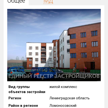
Общее
МД
Округ
Все
Район в городе
Все
Цена
₽/м²
млн ₽
от
до
Общая площадь, м²
от
до
Срок сдачи
от
до
Вид объекта
Вид группы
жилой комплекс
объектов застройки
Кол-во комнат
Регион
Ленинградская область
Район в регионе
Ломоносовский