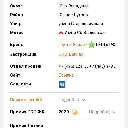
Округ
Юго-Западный
Только новые
Район
Южное Бутово
Оценка ЕРЗ ЖК
Улица
улица Старокрымская
от
до
Метро
Улица Скобелевская
с продажами
Бренд
Группа Эталон
№14 в РФ
4
Застройщик
ООО Дайкар
Рейтинг ЕРЗ
Отдел продаж
+7 (495) 223 ... , +7 (495) 378 ...
Найдено:
Сайт
Ссылка
Соц. сети
Жилых комплексов
1 из 1 402
Многоквартирных домов
9 из 3 588
Параметры ЖК
Подробно
Блокированных домов
0 из 23
Домов с апартаментами
0 из 258
Премия ТОП ЖК
2020
Подробно
Поселков таунхаусов
0 из 7
Премия Летний
Многоквартирных домов
0 из 2