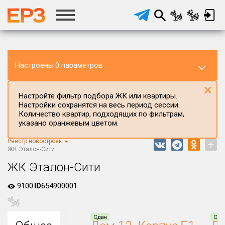
Настроены
0 параметров
×
Настройте фильтр подбора ЖК или квартиры.
Настройки сохранятся на весь период сессии.
Количество квартир, подходящих по фильтрам,
указано оранжевым цветом.
Реестр новостроек
+
Регион ЖК
ЖК Эталон-Сити
г.Москва
ЖК Эталон-Сити
Район в регионе
9100
ID
654900001
Все
Населённый пункт
Сдан
Сда