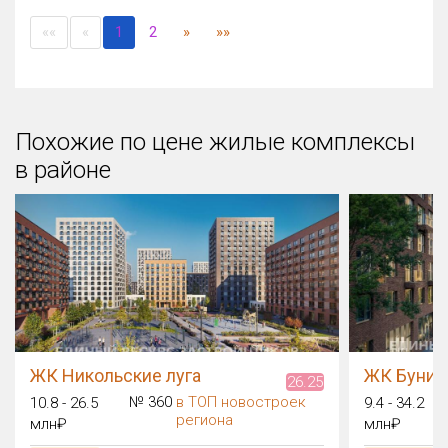
(current)
««
«
1
2
»
»»
Похожие по цене жилые комплексы
в районе
ЖК Никольские луга
ЖК Бунин
26.25
№ 360
в ТОП новостроек
10.8 - 26.5
9.4 - 34.2
региона
млн₽
млн₽