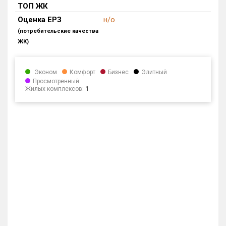
ТОП ЖК
Блокированных домов
0 из 175
Оценка ЕРЗ
н/о
Квартир, апартаментов,
(потребительские качества
блоков в БД
0 из 56 039
ЖК)
Эконом
Комфорт
Бизнес
Элитный
Просмотренный
Жилых комплексов:
1