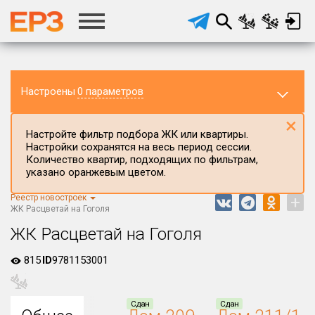
Настроены
0 параметров
×
Настройте фильтр подбора ЖК или квартиры.
Настройки сохранятся на весь период сессии.
Количество квартир, подходящих по фильтрам,
указано оранжевым цветом.
Реестр новостроек
+
Регион ЖК
ЖК Расцветай на Гоголя
Новосибирская область
ЖК Расцветай на Гоголя
Район в регионе
815
ID
9781153001
Все
Населённый пункт
Сдан
Сдан