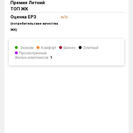
Премия Летний
Блокированных домов
0 из 559
ТОП ЖК
Квартир, апартаментов,
Оценка ЕРЗ
н/о
блоков в БД
0 из 23 072
(потребительские качества
ЖК)
Эконом
Комфорт
Бизнес
Элитный
Просмотренный
Жилых комплексов:
1