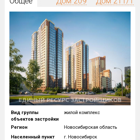
Общее
Дом 209
Дом 211/1
Округ
Все
Район в городе
Все
Цена
₽/м²
млн ₽
от
до
Общая площадь, м²
от
до
Срок сдачи
от
до
Вид объекта
Вид группы
жилой комплекс
объектов застройки
Кол-во комнат
Регион
Новосибирская область
Населенный пункт
г. Новосибирск