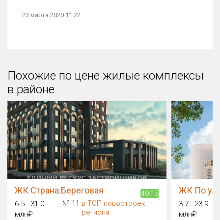
23 марта 2020 11:22
Похожие по цене жилые комплексы
в районе
ЖК Страна.Береговая
ЖК По ул.
49.15
№ 11
в ТОП новостроек
6.5 - 31.0
3.7 - 23.9
региона
млн₽
млн₽