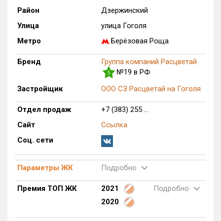
Район
Дзержинский
Только новые
Улица
улица Гоголя
Оценка ЕРЗ ЖК
Метро
Берёзовая Роща
от
до
Бренд
Группа компаний Расцветай
с продажами
№19 в РФ
5
Застройщик
ООО СЗ Расцветай на Гоголя
Рейтинг ЕРЗ
Отдел продаж
+7 (383) 255 ...
Сайт
Ссылка
Найдено:
Соц. сети
Жилых комплексов
1 из 640
Многоквартирных домов
4 из 2 083
Параметры ЖК
Подробно
Блокированных домов
0 из 343
Премия ТОП ЖК
2021
Подробно
Домов с апартаментами
0 из 34
2020
Поселков таунхаусов
0 из 13
Многоквартирных домов
0 из 81