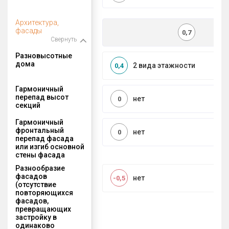
Архитектура,
фасады
0,7
Свернуть
Разновысотные
дома
2 вида этажности
0,4
Гармоничный
перепад высот
нет
0
секций
Гармоничный
фронтальный
нет
0
перепад фасада
или изгиб основной
стены фасада
Разнообразие
фасадов
нет
-0,5
(отсутствие
повторяющихся
фасадов,
превращающих
застройку в
одинаково