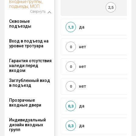
Входные группы,
подъезды, МОП
2,5
Свернуть
Сквозные
подъезды
да
1,3
Вход в подъезд на
уровне тротуара
нет
0
Гарантия отсутствия
наледи перед
нет
0
входом
Заглубленный вход
в подъезд
нет
0
Прозрачные
входные двери
да
0,3
Индивидуальный
дизайн входных
да
0,3
групп