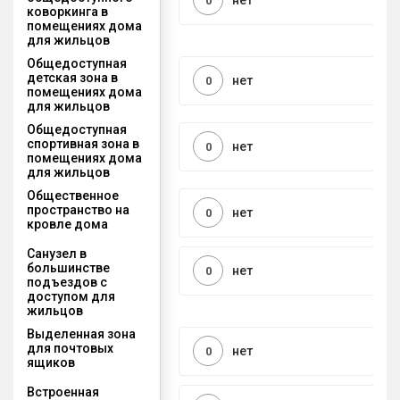
нет
0
коворкинга в
помещениях дома
для жильцов
Общедоступная
детская зона в
нет
0
помещениях дома
для жильцов
Общедоступная
спортивная зона в
нет
0
помещениях дома
для жильцов
Общественное
пространство на
нет
0
кровле дома
Санузел в
большинстве
нет
0
подъездов с
доступом для
жильцов
Выделенная зона
для почтовых
нет
0
ящиков
Встроенная