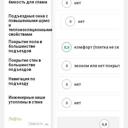
ёмкость для спама
нет
0
Подъездные окна с
повышенными шумо
нет
0
и
теплоизоляционными
свойствами
Покрытие пола в
большинстве
комфорт (плитка не сколь
0,3
подъездов
Покрытие стен в
большинстве
эконом или нет покрытия
0
подъездов
Навигация по
подъезду
нет
0
Инженерные ниши
утоплены в стене
нет
0
Лифты
Свернуть
0,8