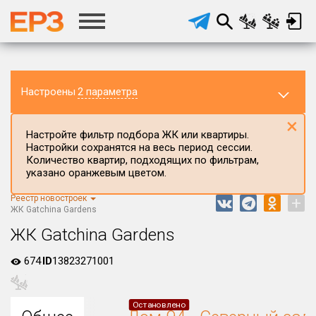
Настроены
2 параметра
×
Настройте фильтр подбора ЖК или квартиры.
Настройки сохранятся на весь период сессии.
Количество квартир, подходящих по фильтрам,
указано оранжевым цветом.
Реестр новостроек
+
Регион ЖК
ЖК Gatchina Gardens
Ленинградская область
ЖК Gatchina Gardens
Район в регионе
674
ID
13823271001
Все
Населённый пункт
Остановлено