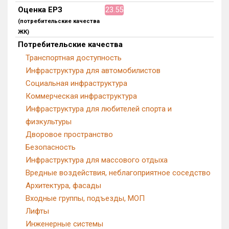
Оценка ЕРЗ
23.55
Блокированных домов
0 из 473
(потребительские качества
Квартир, апартаментов,
ЖК)
блоков в БД
0 из 27 940
Потребительские качества
Транспортная доступность
Инфраструктура для автомобилистов
Социальная инфраструктура
Коммерческая инфраструктура
Инфраструктура для любителей спорта и
физкультуры
Дворовое пространство
Безопасность
Инфраструктура для массового отдыха
Вредные воздействия, неблагоприятное соседство
Архитектура, фасады
Входные группы, подъезды, МОП
Лифты
Инженерные системы