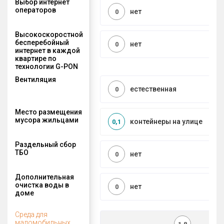
Выбор интернет
операторов
нет
0
Высокоскоростной
бесперебойный
нет
0
интернет в каждой
квартире по
технологии G-PON
Вентиляция
естественная
0
Место размещения
мусора жильцами
контейнеры на улице
0,1
Раздельный сбор
ТБО
нет
0
Дополнительная
очистка воды в
нет
0
доме
Среда для
маломобильных