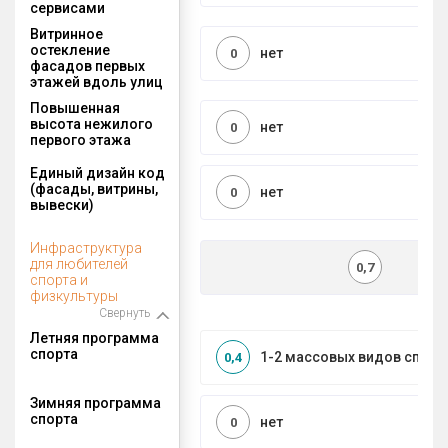
сервисами
Витринное
остекление
нет
0
фасадов первых
этажей вдоль улиц
Повышенная
высота нежилого
нет
0
первого этажа
Единый дизайн код
(фасады, витрины,
нет
0
вывески)
Инфраструктура
для любителей
0,7
спорта и
физкультуры
Свернуть
Летняя программа
спорта
1-2 массовых видов спорт
0,4
Зимняя программа
спорта
нет
0