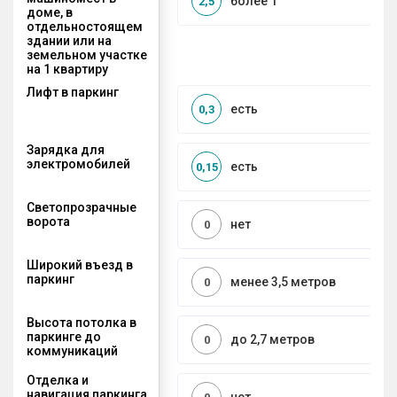
более 1
2,5
доме, в
отдельностоящем
здании или на
земельном участке
на 1 квартиру
Лифт в паркинг
есть
0,3
Зарядка для
электромобилей
есть
0,15
Светопрозрачные
ворота
нет
0
Широкий въезд в
паркинг
менее 3,5 метров
0
Высота потолка в
паркинге до
до 2,7 метров
0
коммуникаций
Отделка и
навигация паркинга