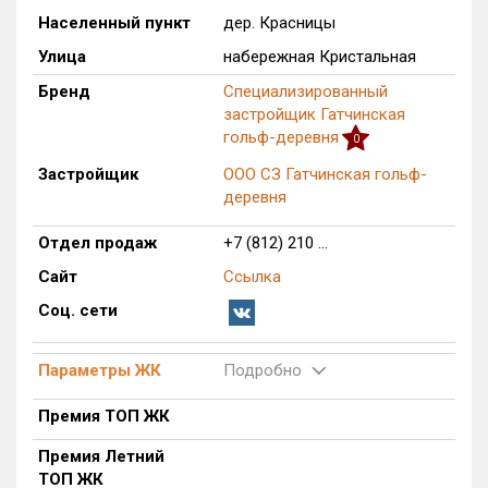
Населенный пункт
дер. Красницы
Только новые
Улица
набережная Кристальная
Оценка ЕРЗ ЖК
Бренд
Специализированный
от
до
застройщик Гатчинская
гольф-деревня
0
с продажами
Застройщик
ООО СЗ Гатчинская гольф-
деревня
Рейтинг ЕРЗ
Отдел продаж
+7 (812) 210 ...
Сайт
Ссылка
Найдено:
Соц. сети
Жилых комплексов
1 из 432
Многоквартирных домов
15 из 1 725
Параметры ЖК
Подробно
Блокированных домов
0 из 14
Премия ТОП ЖК
Домов с апартаментами
0 из 17
Поселков таунхаусов
0 из 16
Премия Летний
ТОП ЖК
Многоквартирных домов
0 из 17