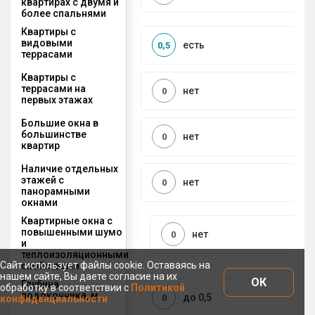
квартирах с двумя и
более спальнями
Квартиры с
видовыми
есть
0,5
террасами
Квартиры с
террасами на
нет
0
первых этажах
Большие окна в
большинстве
нет
0
квартир
Наличие отдельных
этажей с
нет
0
панорамными
окнами
Квартирные окна с
повышенными шумо
нет
0
и
теплоизоляционными
Сайт использует файлы cookie. Оставаясь на
свойствами
нашем сайте, Вы даете согласие на их
ОК
Глубина
обработку в соответствии с
Политикой
подоконника, м
до 0,5
0
конфиденциальности