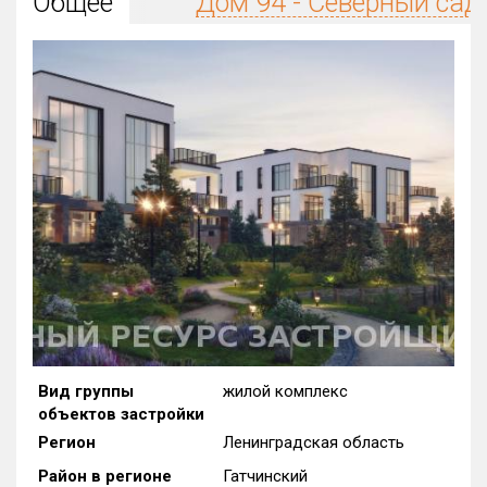
Общее
Дом 94 - Северный сад
Округ
Все
Район в городе
Все
Цена
₽/м²
млн ₽
от
до
Общая площадь, м²
от
до
Срок сдачи
от
до
Вид объекта
Вид группы
жилой комплекс
объектов застройки
Кол-во комнат
Регион
Ленинградская область
Район в регионе
Гатчинский