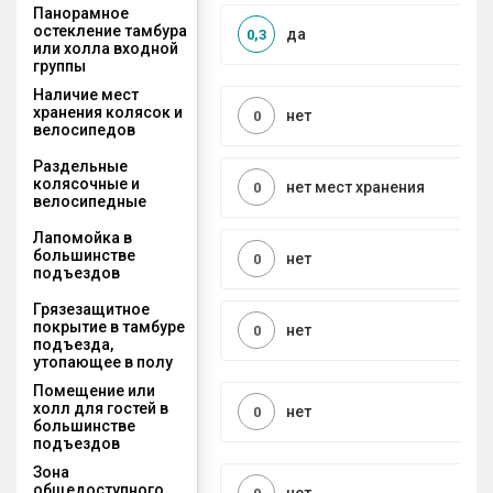
Панорамное
остекление тамбура
да
0,3
или холла входной
группы
Наличие мест
хранения колясок и
нет
0
велосипедов
Раздельные
колясочные и
нет мест хранения
0
велосипедные
Лапомойка в
большинстве
нет
0
подъездов
Грязезащитное
покрытие в тамбуре
нет
0
подъезда,
утопающее в полу
Помещение или
холл для гостей в
нет
0
большинстве
подъездов
Зона
общедоступного