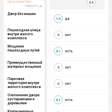
пространство
4,5
Свернуть
Двор без машин
да
1,6
Пешеходная улица
внутри жилого
нет
0
комплекса
Мощение
пешеходных путей
есть
0,1
Преимущественный
материал мощения
нет
0
Парковая
территория внутри
нет
0
жилого комплекса
Озеленение двора
кустарниками и
есть
0,1
деревьями
Крупномерные