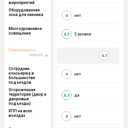
мероприятий
Оборудованная
зона для пикника
нет
0
Многоуровневое
освещение
2 уровня
0,2
Безопасность
Свернуть
0,7
Сотрудник
консьержа в
нет
0
большинстве
подъездов
Огороженная
территория (двор и
да
0,7
дворовые
подъезды)
КПП на всех
въездах
нет
0