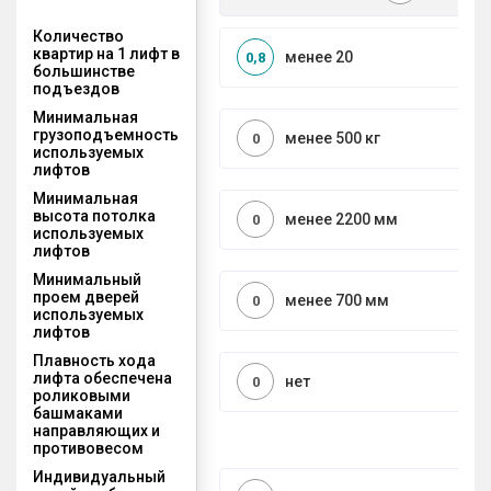
Количество
квартир на 1 лифт в
менее 20
0,8
большинстве
подъездов
Минимальная
грузоподъемность
менее 500 кг
0
используемых
лифтов
Минимальная
высота потолка
менее 2200 мм
0
используемых
лифтов
Минимальный
проем дверей
менее 700 мм
0
используемых
лифтов
Плавность хода
лифта обеспечена
нет
0
роликовыми
башмаками
направляющих и
противовесом
Индивидуальный