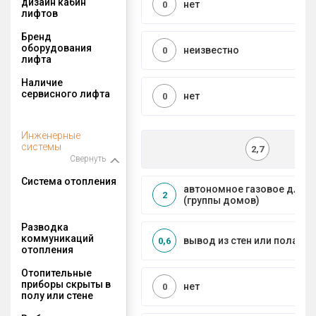
дизайн кабин
нет
0
лифтов
Бренд
оборудования
неизвестно
0
лифта
Наличие
сервисного лифта
нет
0
Инженерные
системы
2,7
Свернуть
Система отопления
автономное газовое для 
2
(группы домов)
Разводка
коммуникаций
вывод из стен или пола
0,6
отопления
Отопительные
приборы скрыты в
нет
0
полу или стене