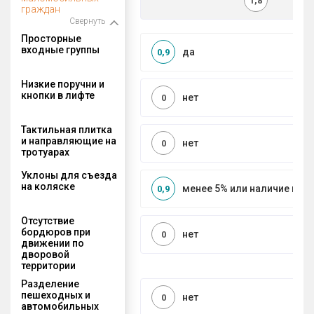
1,8
граждан
Свернуть
Просторные
входные группы
да
0,9
Низкие поручни и
кнопки в лифте
нет
0
Тактильная плитка
и направляющие на
нет
0
тротуарах
Уклоны для съезда
на коляске
менее 5% или наличие по
0,9
Отсутствие
бордюров при
нет
0
движении по
дворовой
территории
Разделение
пешеходных и
нет
0
автомобильных