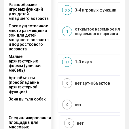
Разнообразие
игровых функций
3-4 игровых функции
0,5
для детей
младшего возраста
Преимущественное
открытое наземное или на
место размещения
1
подземного паркинга
зон для детей
младшего возраста
и подросткового
возраста
Малые
архитектурные
1-3 вида
0,1
формы (уличная
мебель)
Арт-объекты
(преобладание
нет арт-объектов
0
архитектурной
функции)
Зона выгула собак
нет
0
Специализированная
площадка для
нет
0
массовых