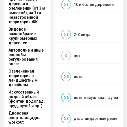
деревья в
10 и более деревьев
0,1
озеленении (от 3 м
высотой), на 1 га
незастроенной
территории ЖК
Видовое
разнообразие
2-3 вида
0,1
крупномерных
деревьев
Автополив и иные
способы
нет
0
регулирования
влаги
Озелененная
территория с
есть
0,3
ландшафтным
дизайном
Искусственный
водный объект
есть, визуальная функция
0,3
(фонтан, водопад,
пруд, ручей и пр. )
Дворовая
спортплощадка
да, стандартные решения
0,1
workout