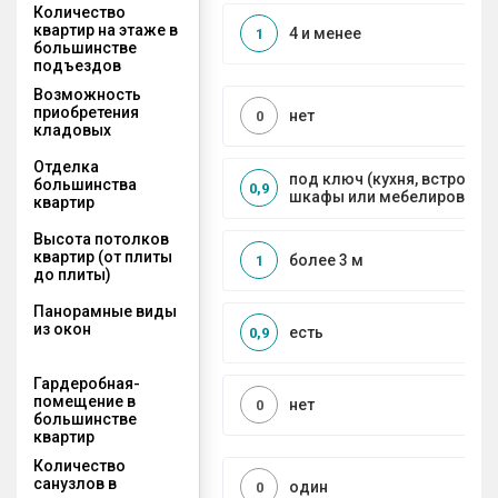
Количество
квартир на этаже в
4 и менее
1
большинстве
подъездов
Возможность
приобретения
нет
0
кладовых
Отделка
под ключ (кухня, встроенн
большинства
0,9
шкафы или мебелирование
квартир
Высота потолков
квартир (от плиты
более 3 м
1
до плиты)
Панорамные виды
из окон
есть
0,9
Гардеробная-
помещение в
нет
0
большинстве
квартир
Количество
санузлов в
один
0