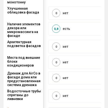
монотонну
Улучшенная
облицовка фасада
нет
0
Наличие элементов
декора или
есть
0,8
микромассинга на
фасаде
Архитектурная
подсветка фасадов
нет
0
Места под внешние
блоки
нет
0
кондиционеров
Дренаж для AirCo в
фасаде дома или
нет
0
предустановленная
система дренажа
Водосточные трубы
спрятаны до
нет
0
ливневки