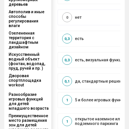
деревьев
Автополив и иные
способы
нет
0
регулирования
влаги
Озелененная
территория с
есть
0,3
ландшафтным
дизайном
Искусственный
водный объект
есть, визуальная функция
0,3
(фонтан, водопад,
пруд, ручей и пр. )
Дворовая
спортплощадка
да, стандартные решения
0,1
workout
Разнообразие
игровых функций
5 и более игровых функций
1
для детей
младшего возраста
Преимущественное
открытое наземное или на
место размещения
1
подземного паркинга
зон для детей