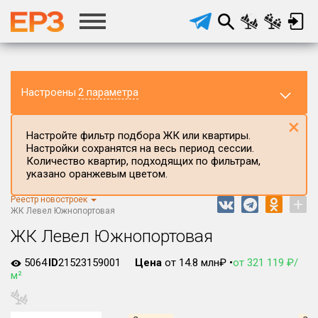
Настроены
2 параметра
×
Настройте фильтр подбора ЖК или квартиры.
Настройки сохранятся на весь период сессии.
Количество квартир, подходящих по фильтрам,
указано оранжевым цветом.
Реестр новостроек
+
Регион ЖК
ЖК Левел Южнопортовая
г.Москва
ЖК Левел Южнопортовая
Район в регионе
5064
ID
21523159001
Цена
от 14.8 млн₽ •
от 321 119 ₽/
Все
м²
Населённый пункт