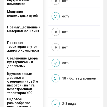
нет
0
комплекса
Мощение
пешеходных путей
есть
0,1
Преимущественный
материал мощения
нет
0
Парковая
территория внутри
нет
0
жилого комплекса
Озеленение двора
кустарниками и
есть
0,1
деревьями
Крупномерные
деревья в
10 и более деревьев
0,1
озеленении (от 3 м
высотой), на 1 га
незастроенной
территории ЖК
Видовое
разнообразие
2-3 вида
0,1
крупномерных