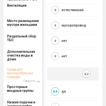
Вентиляция
естественная
0
Место размещения
мусора жильцами
мусоропровод
0
Раздельный сбор
ТБО
нет
0
Дополнительная
очистка воды в
нет
0
доме
Среда для
маломобильных
3,2
граждан
Свернуть
Просторные
входные группы
да
0,9
Низкие поручни и
кнопки в лифте