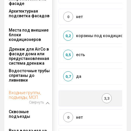
фасаде
Архитектурная
подсветка фасадов
нет
0
Места под внешние
блоки
корзины под кондиционер
0,2
кондиционеров
Дренаж для AirCo в
фасаде дома или
есть
0,5
предустановленная
система дренажа
Водосточные трубы
спрятаны до
да
0,7
ливневки
Входные группы,
подъезды, МОП
3,3
Свернуть
Сквозные
подъезды
нет
0
Вход в подъезд на