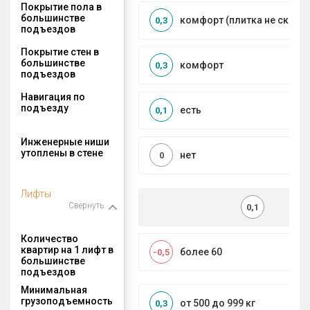
Покрытие пола в
большинстве
комфорт (плитка не сколь
0,3
подъездов
Покрытие стен в
большинстве
комфорт
0,3
подъездов
Навигация по
подъезду
есть
0,1
Инженерные ниши
утоплены в стене
нет
0
Лифты
Свернуть
0,1
Количество
квартир на 1 лифт в
более 60
-0,5
большинстве
подъездов
Минимальная
грузоподъемность
от 500 до 999 кг
0,3