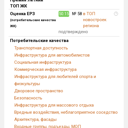
Блокированных домов
0 из 175
ТОП ЖК
Оценка ЕРЗ
50.15
№ 58
в ТОП
?
Квартир, апартаментов,
новостроек
блоков в БД
607 из 56 039
(потребительские качества
региона
ЖК)
подтверждено
Потребительские качества
Транспортная доступность
Инфраструктура для автомобилистов
Социальная инфраструктура
Коммерческая инфраструктура
Инфраструктура для любителей спорта и
физкультуры
Дворовое пространство
Безопасность
Инфраструктура для массового отдыха
Вредные воздействия, неблагоприятное соседство
Архитектура, фасады
Входные группы, подъезды, МОП