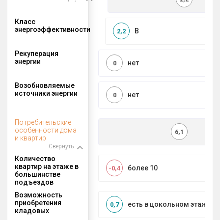
Класс
энергоэффективности
B
2,2
Рекуперация
энергии
нет
0
Возобновляемые
источники энергии
нет
0
Потребительские
особенности дома
6,1
и квартир
Свернуть
Количество
квартир на этаже в
более 10
-0,4
большинстве
подъездов
Возможность
приобретения
есть в цокольном этаже
0,7
кладовых