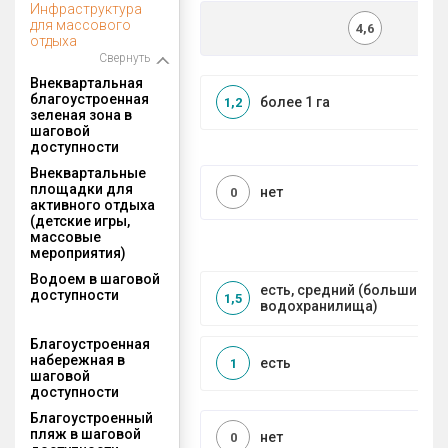
Инфраструктура
для массового
4,6
отдыха
Свернуть
Внеквартальная
благоустроенная
более 1 га
1,2
зеленая зона в
шаговой
доступности
Внеквартальные
площадки для
нет
0
активного отдыха
(детские игры,
массовые
мероприятия)
Водоем в шаговой
есть, средний (большие рек
доступности
1,5
водохранилища)
Благоустроенная
набережная в
есть
1
шаговой
доступности
Благоустроенный
пляж в шаговой
нет
0