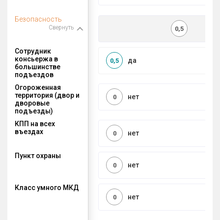
Безопасность
Свернуть
0,5
Сотрудник
консьержа в
да
0,5
большинстве
подъездов
Огороженная
территория (двор и
нет
0
дворовые
подъезды)
КПП на всех
въездах
нет
0
Пункт охраны
нет
0
Класс умного МКД
нет
0