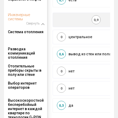
есть
0,1
Инженерные
системы
0,9
Свернуть
Система отопления
центральное
0
Разводка
коммуникаций
вывод из стен или пола
0,6
отопления
Отопительные
приборы скрыты в
нет
0
полу или стене
Выбор интернет
операторов
нет
0
Высокоскоростной
бесперебойный
да
0,3
интернет в каждой
квартире по
технологии G-PON