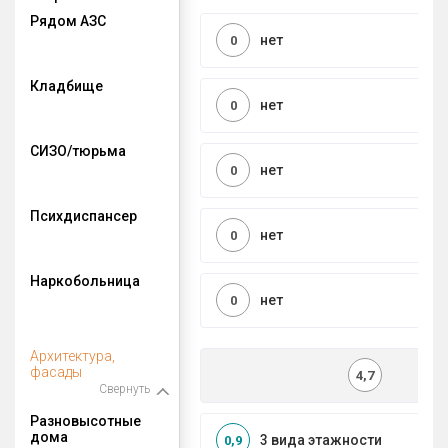
Рядом АЗС
нет
0
Кладбище
нет
0
СИЗО/тюрьма
нет
0
Психдиспансер
нет
0
Наркобольница
нет
0
Архитектура,
фасады
4,7
Свернуть
Разновысотные
дома
3 вида этажности
0,9