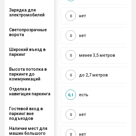
Зарядка для
электромобилей
нет
0
Светопрозрачные
ворота
нет
0
Широкий въезд в
паркинг
менее 3,5 метров
0
Высота потолка в
паркинге до
до 2,7 метров
0
коммуникаций
Отделка и
навигация паркинга
есть
0,1
Гостевой вход в
паркинг вне
нет
0
подъездов
Наличие мест для
машин большого
нет
0