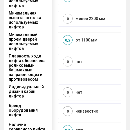
используемых
лифтов
Минимальная
высота потолка
менее 2200 мм
0
используемых
лифтов
Минимальный
проем дверей
от 1100 мм
0,2
используемых
лифтов
Плавность хода
лифта обеспечена
нет
0
роликовыми
башмаками
направляющих и
противовесом
Индивидуальный
дизайн кабин
нет
0
лифтов
Бренд
оборудования
неизвестно
0
лифта
Наличие
сервисного лифта