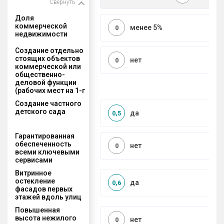
Свернуть
Доля
коммерческой
менее 5%
0
недвижимости
Создание отдельно
стоящих объектов
нет
0
коммерческой или
общественно-
деловой функции
(рабочих мест на 1-г
Создание частного
детского сада
да
0,5
Гарантированная
обеспеченность
нет
0
всеми ключевыми
сервисами
Витринное
остекление
да
0,6
фасадов первых
этажей вдоль улиц
Повышенная
высота нежилого
нет
0