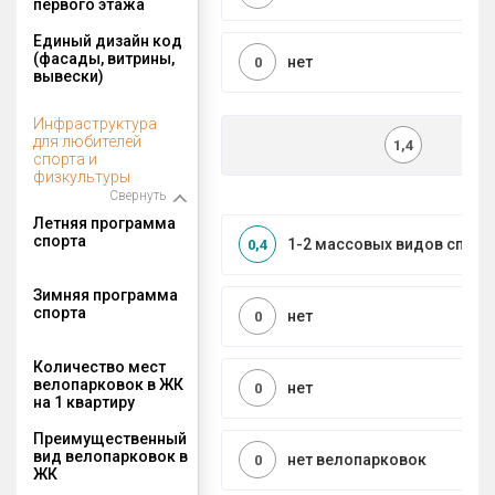
первого этажа
Единый дизайн код
(фасады, витрины,
нет
0
вывески)
Инфраструктура
для любителей
1,4
спорта и
физкультуры
Свернуть
Летняя программа
спорта
1-2 массовых видов спорт
0,4
Зимняя программа
спорта
нет
0
Количество мест
велопарковок в ЖК
нет
0
на 1 квартиру
Преимущественный
вид велопарковок в
нет велопарковок
0
ЖК