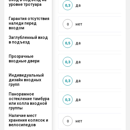
уровне тротуара
да
0,3
Гарантия отсутствия
наледи перед
нет
0
входом
Заглубленный вход
в подъезд
да
0,5
Прозрачные
входные двери
да
0,3
Индивидуальный
дизайн входных
да
0,3
групп
Панорамное
остекление тамбура
да
0,3
или холла входной
группы
Наличие мест
хранения колясок и
нет
0
велосипедов