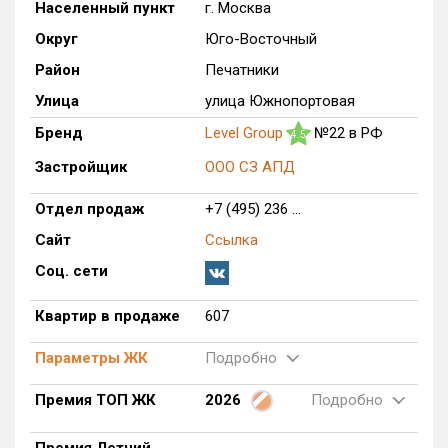
Населенный пункт
г. Москва
Только новые
Округ
Юго-Восточный
Район
Печатники
Оценка ЕРЗ ЖК
от
до
Улица
улица Южнопортовая
Бренд
Level Group
№22 в РФ
4.5
с продажами
Застройщик
ООО СЗ АПД
Рейтинг ЕРЗ
Отдел продаж
+7 (495) 236 ...
Сайт
Ссылка
Найдено:
Соц. сети
Жилых комплексов
1 из 1 402
Квартир в продаже
607
Многоквартирных домов
6 из 3 588
Блокированных домов
0 из 23
Параметры ЖК
Подробно
Домов с апартаментами
1 из 258
Премия ТОП ЖК
2026
Подробно
Поселков таунхаусов
0 из 7
Многоквартирных домов
0 из 2
Премия Летний