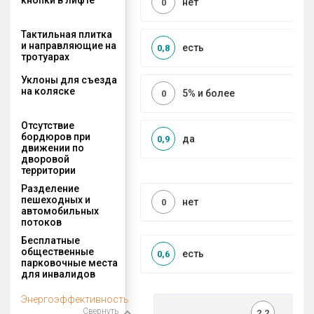
нет
0
Тактильная плитка
и направляющие на
есть
0,8
тротуарах
Уклоны для съезда
на коляске
5% и более
0
Отсутствие
бордюров при
да
0,9
движении по
дворовой
территории
Разделение
пешеходных и
нет
0
автомобильных
потоков
Бесплатные
общественные
есть
0,6
парковочные места
для инвалидов
Энергоэффективность
Свернуть
2,2