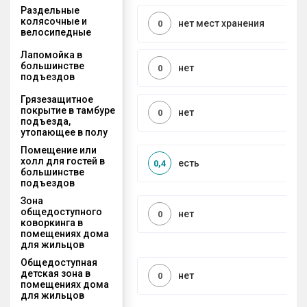
Раздельные
колясочные и
нет мест хранения
0
велосипедные
Лапомойка в
большинстве
нет
0
подъездов
Грязезащитное
покрытие в тамбуре
нет
0
подъезда,
утопающее в полу
Помещение или
холл для гостей в
есть
0,4
большинстве
подъездов
Зона
общедоступного
нет
0
коворкинга в
помещениях дома
для жильцов
Общедоступная
детская зона в
нет
0
помещениях дома
для жильцов