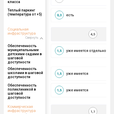
класса
Теплый паркинг
(температура от +5)
есть
0,3
Социальная
инфраструктура
4,5
Свернуть
Обеспеченность
муниципальными
уже имеется отдельносто
1,5
детскими садами в
шаговой
доступности
Обеспеченность
школами в шаговой
уже имеется
1,5
доступности
Обеспеченность
поликлиникой в
уже имеется
1,5
шаговой
доступности
Коммерческая
инфраструктура
1,1