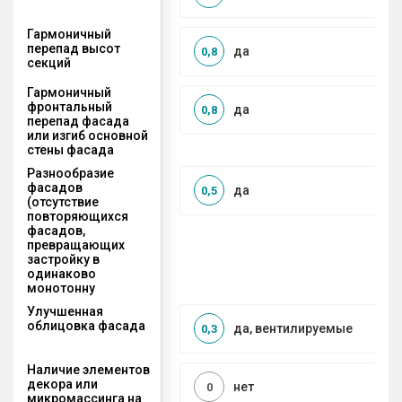
Гармоничный
перепад высот
да
0,8
секций
Гармоничный
фронтальный
да
0,8
перепад фасада
или изгиб основной
стены фасада
Разнообразие
фасадов
да
0,5
(отсутствие
повторяющихся
фасадов,
превращающих
застройку в
одинаково
монотонну
Улучшенная
облицовка фасада
да, вентилируемые
0,3
Наличие элементов
декора или
нет
0
микромассинга на