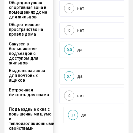
Общедоступная
спортивная зона в
нет
0
помещениях дома
для жильцов
Общественное
пространство на
нет
0
кровле дома
Санузел в
большинстве
да
0,3
подъездов с
доступом для
жильцов
Выделенная зона
для почтовых
да
0,1
ящиков
Встроенная
ёмкость для спама
нет
0
Подъездные окна с
повышенными шумо
да
0,1
и
теплоизоляционными
свойствами