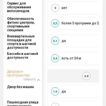
Сервис для
обслуживания
нет
0
велосипедов
Обеспеченность
фитнес центром,
более 5 программ до 2 км
0,5
спортивными
секциями
Внеквартальные
площадки для
да
0,1
спорта в шаговой
доступности
Бассейн в шаговой
доступности
есть от 24 м
0,4
Дворовое
пространство
4,8
Свернуть
Двор без машин
да
1,6
Пешеходная улица
внутри жилого