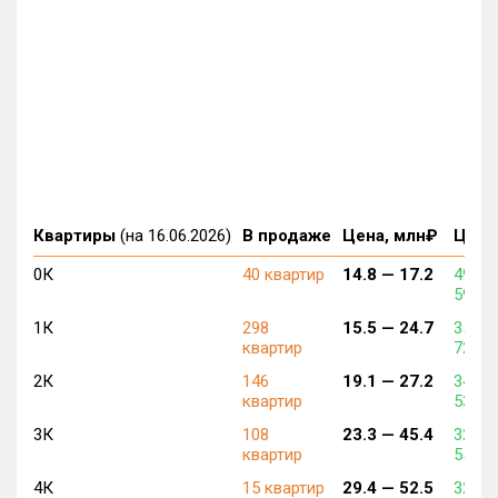
Квартиры
(на 16.06.2026)
В продаже
Цена, млн₽
Цена,
0К
40 квартир
14.8 —
17.2
490 7
592 6
1К
298
15.5 —
24.7
356 8
квартир
729 5
2К
146
19.1 —
27.2
348 9
квартир
538 2
3К
108
23.3 —
45.4
321 1
квартир
557 4
4К
15 квартир
29.4 —
52.5
326 7