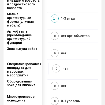
младшего возраста
и подросткового
возраста
Малые
архитектурные
1-3 вида
0,1
формы (уличная
мебель)
Арт-объекты
(преобладание
нет арт-объектов
0
архитектурной
функции)
Зона выгула собак
нет
0
Специализированная
площадка для
нет
0
массовых
мероприятий
Оборудованная
зона для пикника
нет
0
Многоуровневое
освещение
0-1 уровень
0