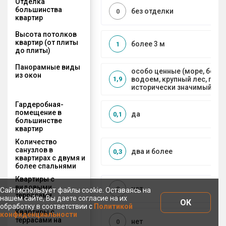
Отделка
большинства
без отделки
0
квартир
Высота потолков
квартир (от плиты
более 3 м
1
до плиты)
Панорамные виды
особо ценные (море, боль
из окон
водоем, крупный лес, горы
1,9
исторически значимый объ
Гардеробная-
помещение в
да
0,1
большинстве
квартир
Количество
санузлов в
два и более
0,3
квартирах с двумя и
более спальнями
Квартиры с
видовыми
нет
0
Сайт использует файлы cookie. Оставаясь на
террасами
нашем сайте, Вы даете согласие на их
ОК
обработку в соответствии с
Политикой
Квартиры с
конфиденциальности
террасами на
нет
0