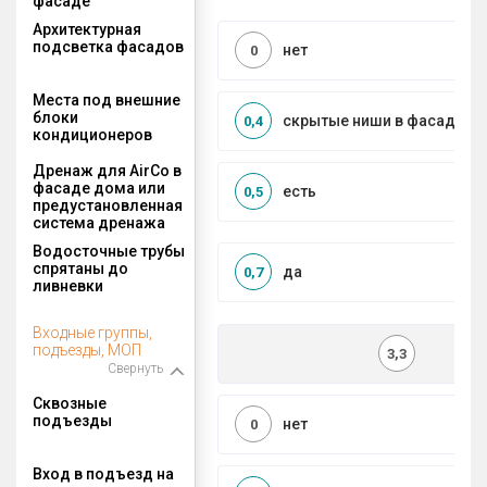
фасаде
Архитектурная
подсветка фасадов
нет
0
Места под внешние
блоки
скрытые ниши в фасаде
0,4
кондиционеров
Дренаж для AirCo в
фасаде дома или
есть
0,5
предустановленная
система дренажа
Водосточные трубы
спрятаны до
да
0,7
ливневки
Входные группы,
подъезды, МОП
3,3
Свернуть
Сквозные
подъезды
нет
0
Вход в подъезд на