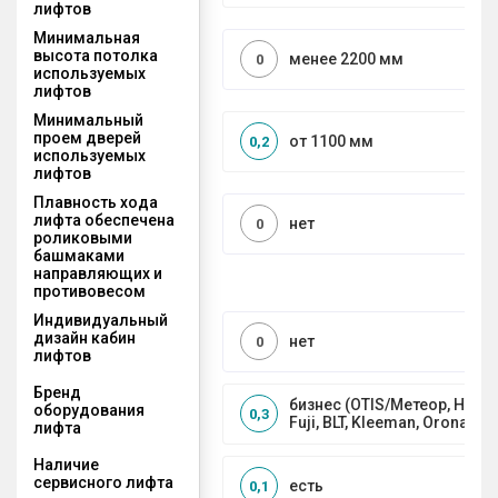
лифтов
Минимальная
высота потолка
менее 2200 мм
0
используемых
лифтов
Минимальный
проем дверей
от 1100 мм
0,2
используемых
лифтов
Плавность хода
лифта обеспечена
нет
0
роликовыми
башмаками
направляющих и
противовесом
Индивидуальный
дизайн кабин
нет
0
лифтов
Бренд
бизнес (OTIS/Метеор, HYUND
оборудования
0,3
Fuji, BLT, Kleeman, Orona)
лифта
Наличие
сервисного лифта
есть
0,1