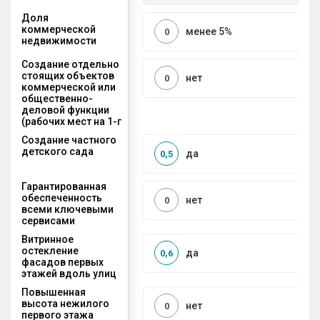
Доля
коммерческой
менее 5%
0
недвижимости
Создание отдельно
стоящих объектов
нет
0
коммерческой или
общественно-
деловой функции
(рабочих мест на 1-г
Создание частного
детского сада
да
0,5
Гарантированная
обеспеченность
нет
0
всеми ключевыми
сервисами
Витринное
остекление
да
0,6
фасадов первых
этажей вдоль улиц
Повышенная
высота нежилого
нет
0
первого этажа