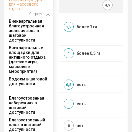
для массового
4,9
отдыха
Свернуть
Внеквартальная
благоустроенная
более 1 га
1,2
зеленая зона в
шаговой
доступности
Внеквартальные
площадки для
более 0,5 га
1
активного отдыха
(детские игры,
массовые
мероприятия)
Водоем в шаговой
доступности
есть
0,8
Благоустроенная
набережная в
есть
1
шаговой
доступности
Благоустроенный
пляж в шаговой
нет
0
доступности