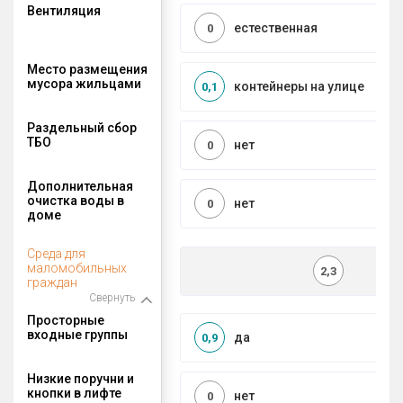
Вентиляция
естественная
0
Место размещения
мусора жильцами
контейнеры на улице
0,1
Раздельный сбор
ТБО
нет
0
Дополнительная
очистка воды в
нет
0
доме
Среда для
маломобильных
2,3
граждан
Свернуть
Просторные
входные группы
да
0,9
Низкие поручни и
кнопки в лифте
нет
0