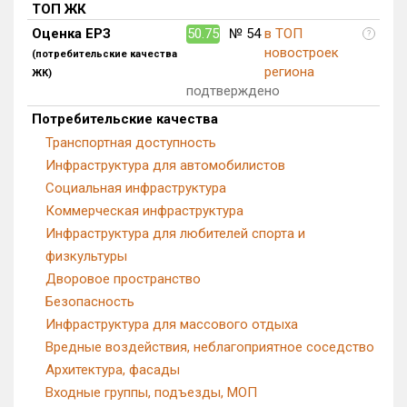
ТОП ЖК
Блокированных домов
0 из 175
Оценка ЕРЗ
50.75
№ 54
в ТОП
?
Квартир, апартаментов,
новостроек
(потребительские качества
блоков в БД
248 из 56 039
региона
ЖК)
подтверждено
Потребительские качества
Транспортная доступность
Инфраструктура для автомобилистов
Социальная инфраструктура
Коммерческая инфраструктура
Инфраструктура для любителей спорта и
физкультуры
Дворовое пространство
Безопасность
Инфраструктура для массового отдыха
Вредные воздействия, неблагоприятное соседство
Архитектура, фасады
Входные группы, подъезды, МОП