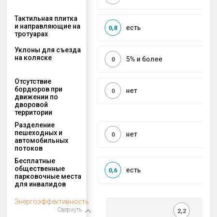
Тактильная плитка
и направляющие на
есть
0,8
тротуарах
Уклоны для съезда
на коляске
5% и более
0
Отсутствие
бордюров при
нет
0
движении по
дворовой
территории
Разделение
пешеходных и
нет
0
автомобильных
потоков
Бесплатные
общественные
есть
0,6
парковочные места
для инвалидов
Энергоэффективность
Свернуть
2,2