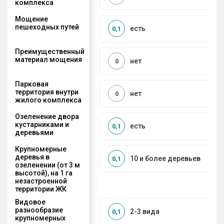
комплекса
Мощение
пешеходных путей
есть
0,1
Преимущественный
материал мощения
нет
0
Парковая
территория внутри
нет
0
жилого комплекса
Озеленение двора
кустарниками и
есть
0,1
деревьями
Крупномерные
деревья в
10 и более деревьев
0,1
озеленении (от 3 м
высотой), на 1 га
незастроенной
территории ЖК
Видовое
разнообразие
2-3 вида
0,1
крупномерных