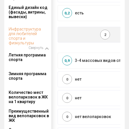
Единый дизайн код
(фасады, витрины,
есть
0,2
вывески)
Инфраструктура
для любителей
2
спорта и
физкультуры
Свернуть
Летняя программа
спорта
3-4 массовых видов спорт
0,9
Зимняя программа
спорта
нет
0
Количество мест
велопарковок в ЖК
нет
0
на 1 квартиру
Преимущественный
вид велопарковок в
нет велопарковок
0
ЖК