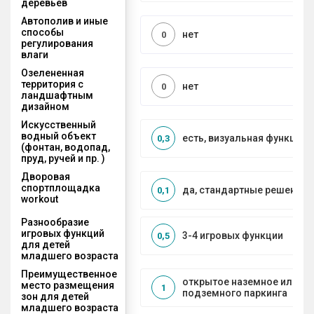
деревьев
Автополив и иные
способы
нет
0
регулирования
влаги
Озелененная
территория с
нет
0
ландшафтным
дизайном
Искусственный
водный объект
есть, визуальная функция
0,3
(фонтан, водопад,
пруд, ручей и пр. )
Дворовая
спортплощадка
да, стандартные решения
0,1
workout
Разнообразие
игровых функций
3-4 игровых функции
0,5
для детей
младшего возраста
Преимущественное
открытое наземное или на
место размещения
1
подземного паркинга
зон для детей
младшего возраста