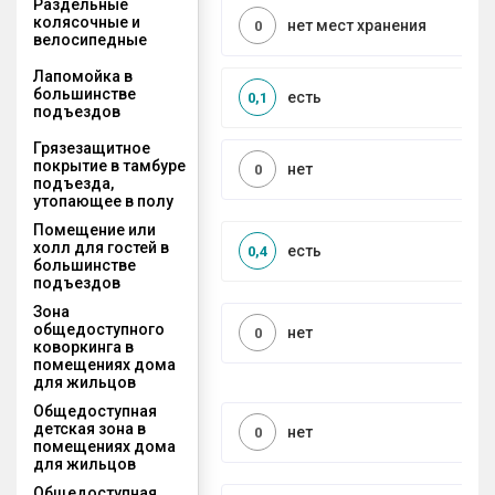
Раздельные
колясочные и
нет мест хранения
0
велосипедные
Лапомойка в
большинстве
есть
0,1
подъездов
Грязезащитное
покрытие в тамбуре
нет
0
подъезда,
утопающее в полу
Помещение или
холл для гостей в
есть
0,4
большинстве
подъездов
Зона
общедоступного
нет
0
коворкинга в
помещениях дома
для жильцов
Общедоступная
детская зона в
нет
0
помещениях дома
для жильцов
Общедоступная