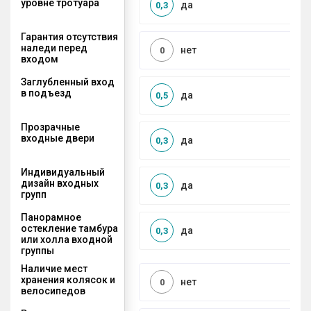
уровне тротуара
да
0,3
Гарантия отсутствия
наледи перед
нет
0
входом
Заглубленный вход
в подъезд
да
0,5
Прозрачные
входные двери
да
0,3
Индивидуальный
дизайн входных
да
0,3
групп
Панорамное
остекление тамбура
да
0,3
или холла входной
группы
Наличие мест
хранения колясок и
нет
0
велосипедов