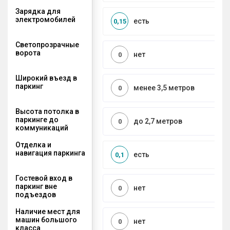
Зарядка для
электромобилей
есть
0,15
Светопрозрачные
ворота
нет
0
Широкий въезд в
паркинг
менее 3,5 метров
0
Высота потолка в
паркинге до
до 2,7 метров
0
коммуникаций
Отделка и
навигация паркинга
есть
0,1
Гостевой вход в
паркинг вне
нет
0
подъездов
Наличие мест для
машин большого
нет
0
класса