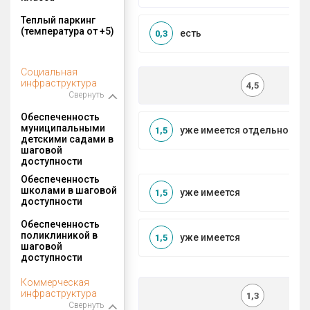
Теплый паркинг
(температура от +5)
есть
0,3
Социальная
инфраструктура
4,5
Свернуть
Обеспеченность
муниципальными
уже имеется отдельносто
1,5
детскими садами в
шаговой
доступности
Обеспеченность
школами в шаговой
уже имеется
1,5
доступности
Обеспеченность
поликлиникой в
уже имеется
1,5
шаговой
доступности
Коммерческая
инфраструктура
1,3
Свернуть