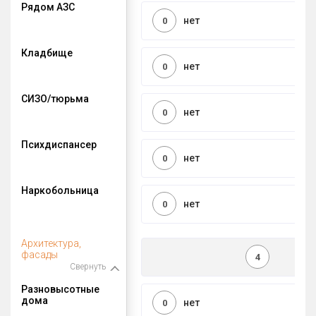
Рядом АЗС
нет
0
Кладбище
нет
0
СИЗО/тюрьма
нет
0
Психдиспансер
нет
0
Наркобольница
нет
0
Архитектура,
фасады
4
Свернуть
Разновысотные
дома
нет
0