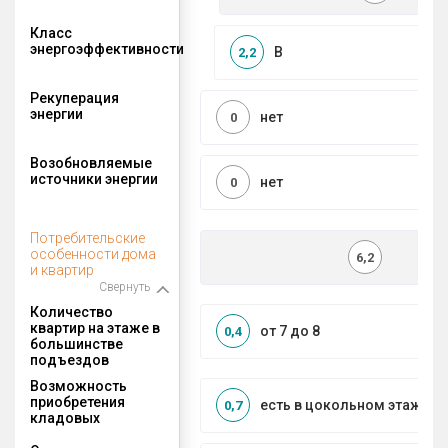
Класс
энергоэффективности
B
2,2
Рекуперация
энергии
нет
0
Возобновляемые
источники энергии
нет
0
Потребительские
особенности дома
6,2
и квартир
Свернуть
Количество
квартир на этаже в
от 7 до 8
0,4
большинстве
подъездов
Возможность
приобретения
есть в цокольном этаже
0,7
кладовых