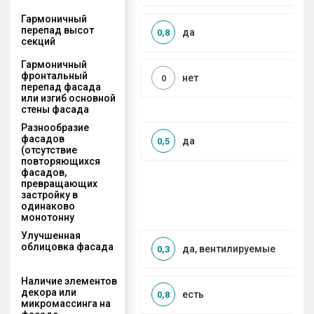
Гармоничный
перепад высот
да
0,8
секций
Гармоничный
фронтальный
нет
0
перепад фасада
или изгиб основной
стены фасада
Разнообразие
фасадов
да
0,5
(отсутствие
повторяющихся
фасадов,
превращающих
застройку в
одинаково
монотонну
Улучшенная
облицовка фасада
да, вентилируемые
0,3
Наличие элементов
декора или
есть
0,8
микромассинга на