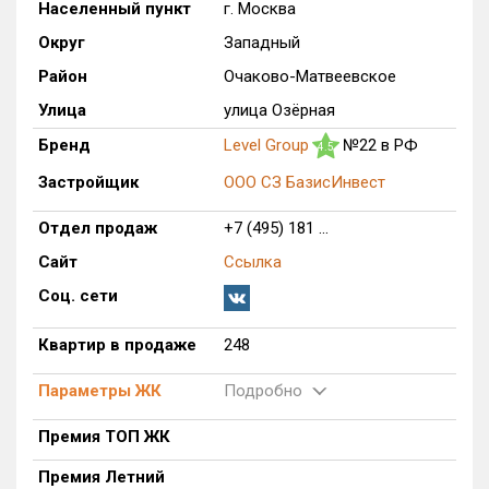
Населенный пункт
г. Москва
Только новые
Округ
Западный
Район
Очаково-Матвеевское
Оценка ЕРЗ ЖК
от
до
Улица
улица Озёрная
Бренд
Level Group
№22 в РФ
4.5
с продажами
Застройщик
ООО СЗ БазисИнвест
Рейтинг ЕРЗ
Отдел продаж
+7 (495) 181 ...
Сайт
Ссылка
Найдено:
Соц. сети
Жилых комплексов
1 из 1 402
Квартир в продаже
248
Многоквартирных домов
5 из 3 588
Блокированных домов
0 из 23
Параметры ЖК
Подробно
Домов с апартаментами
0 из 258
Премия ТОП ЖК
Поселков таунхаусов
0 из 7
Премия Летний
Многоквартирных домов
0 из 2