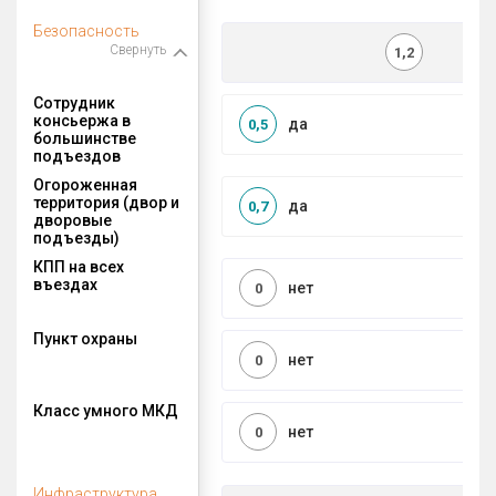
Безопасность
Свернуть
1,2
Сотрудник
консьержа в
да
0,5
большинстве
подъездов
Огороженная
территория (двор и
да
0,7
дворовые
подъезды)
КПП на всех
въездах
нет
0
Пункт охраны
нет
0
Класс умного МКД
нет
0
Инфраструктура