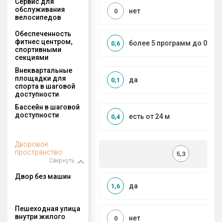
Сервис для
обслуживания
нет
0
велосипедов
Обеспеченность
фитнес центром,
более 5 программ до 0,5 к
0,6
спортивными
секциями
Внеквартальные
площадки для
да
0,1
спорта в шаговой
доступности
Бассейн в шаговой
доступности
есть от 24 м
0,4
Дворовое
пространство
5,3
Свернуть
Двор без машин
да
1,6
Пешеходная улица
внутри жилого
нет
0