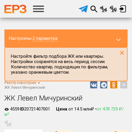
Настроены
2 параметра
×
Настройте фильтр подбора ЖК или квартиры.
Настройки сохранятся на весь период сессии.
Количество квартир, подходящих по фильтрам,
указано оранжевым цветом.
Реестр новостроек
+
Регион ЖК
ЖК Левел Мичуринский
г.Москва
ЖК Левел Мичуринский
Район в регионе
4559
ID
20721407001
Цена
от 14.5 млн₽ •
от 478 729 ₽/
Все
м²
Населённый пункт