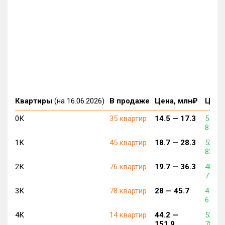
Квартиры
(на 16.06.2026)
В продаже
Цена, млн₽
Цена,
0К
35 квартир
14.5 —
17.3
554 8
876 2
1К
45 квартир
18.7 —
28.3
524 5
820 7
2К
76 квартир
19.7 —
36.3
489 0
715 6
3К
78 квартир
28 —
45.7
478 7
678 8
4К
14 квартир
44.2 —
522 6
151.9
783 7