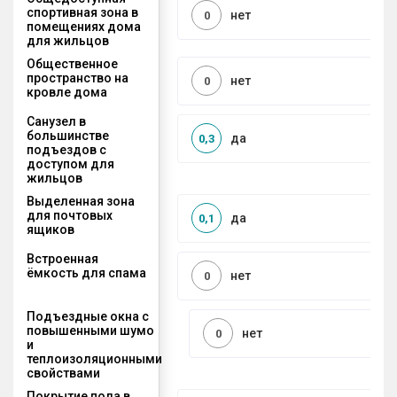
спортивная зона в
нет
0
помещениях дома
для жильцов
Общественное
пространство на
нет
0
кровле дома
Санузел в
большинстве
да
0,3
подъездов с
доступом для
жильцов
Выделенная зона
для почтовых
да
0,1
ящиков
Встроенная
ёмкость для спама
нет
0
Подъездные окна с
повышенными шумо
нет
0
и
теплоизоляционными
свойствами
Покрытие пола в