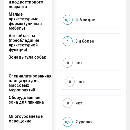
и подросткового
возраста
Малые
архитектурные
4-6 видов
0,2
формы (уличная
мебель)
Арт-объекты
(преобладание
3 и более
1
архитектурной
функции)
Зона выгула собак
нет
0
Специализированная
площадка для
нет
0
массовых
мероприятий
Оборудованная
зона для пикника
нет
0
Многоуровневое
освещение
2 уровня
0,2