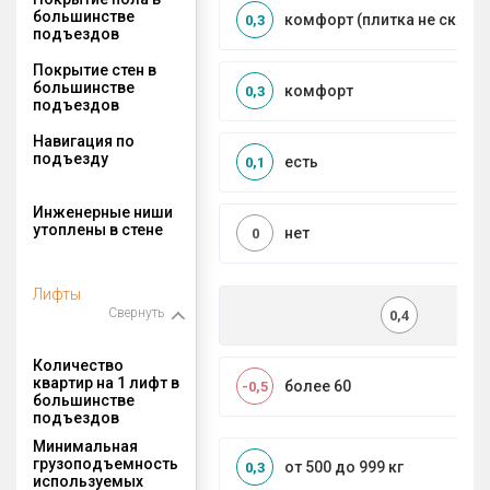
большинстве
комфорт (плитка не сколь
0,3
подъездов
Покрытие стен в
большинстве
комфорт
0,3
подъездов
Навигация по
подъезду
есть
0,1
Инженерные ниши
утоплены в стене
нет
0
Лифты
Свернуть
0,4
Количество
квартир на 1 лифт в
более 60
-0,5
большинстве
подъездов
Минимальная
грузоподъемность
от 500 до 999 кг
0,3
используемых