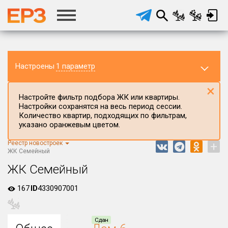
Настроены
1 параметр
×
Настройте фильтр подбора ЖК или квартиры.
Настройки сохранятся на весь период сессии.
Количество квартир, подходящих по фильтрам,
указано оранжевым цветом.
Реестр новостроек
+
Регион ЖК
ЖК Семейный
Курганская область
ЖК Семейный
Район в регионе
167
ID
4330907001
Все
Населённый пункт
Сдан