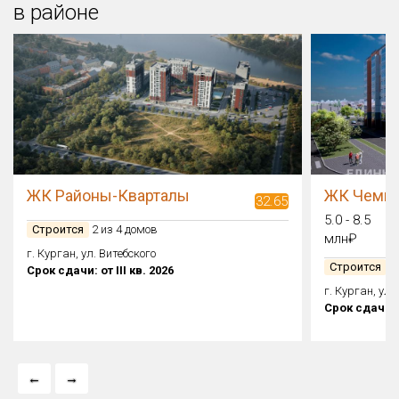
в районе
ЖК Районы-Кварталы
ЖК Чемп
32.65
5.0 - 8.5
Строится
2 из 4 домов
млн₽
г. Курган, ул. Витебского
Строится
1 
Срок сдачи: от III кв. 2026
г. Курган, ул
Срок сдачи: о