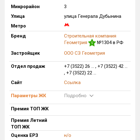
Микрорайон
3
Только новые
Улица
улица Генерала Дубынина
Оценка ЕРЗ ЖК
Метро
от
до
Бренд
Строительная компания
Геометрия
№1304 в РФ
5
с продажами
Застройщик
ООО СЗ Геометрия
Рейтинг ЕРЗ
Отдел продаж
+7 (3522) 26 ... , +7 (3522) 42 ...
, +7 (3522) 22 ...
Найдено:
Сайт
Ссылка
Жилых комплексов
1 из 120
Параметры ЖК
Подробно
Многоквартирных домов
1 из 282
Премия ТОП ЖК
Блокированных домов
0 из 4
Премия Летний
Квартир, апартаментов,
ТОП ЖК
блоков в БД
0 из 2 946
Оценка ЕРЗ
н/о