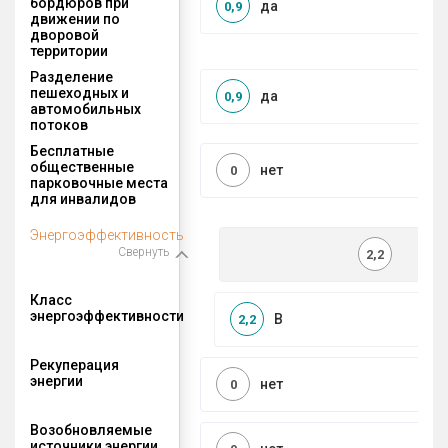
бордюров при
да
0,9
движении по
дворовой
территории
Разделение
пешеходных и
да
0,9
автомобильных
потоков
Бесплатные
общественные
нет
0
парковочные места
для инвалидов
Энергоэффективность
Свернуть
2,2
Класс
энергоэффективности
B
2,2
Рекуперация
энергии
нет
0
Возобновляемые
источники энергии