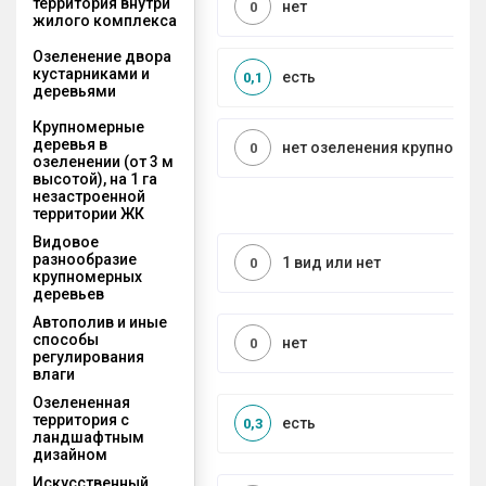
территория внутри
нет
0
жилого комплекса
Озеленение двора
кустарниками и
есть
0,1
деревьями
Крупномерные
деревья в
нет озеленения крупноме
0
озеленении (от 3 м
высотой), на 1 га
незастроенной
территории ЖК
Видовое
разнообразие
1 вид или нет
0
крупномерных
деревьев
Автополив и иные
способы
нет
0
регулирования
влаги
Озелененная
территория с
есть
0,3
ландшафтным
дизайном
Искусственный