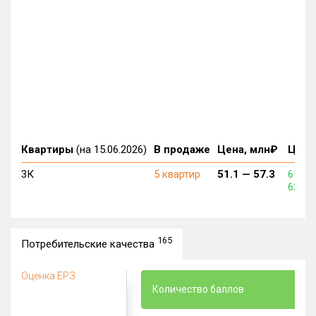
Квартиры
(на 15.06.2026)
В продаже
Цена, млн₽
Цена,
3К
5 квартир
51.1 —
57.3
617 3
622 4
165
Потребительские качества
Оценка ЕРЗ
Количество баллов