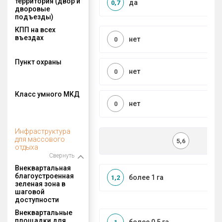
территория (двор и
да
0,7
дворовые
подъезды)
КПП на всех
въездах
нет
0
Пункт охраны
нет
0
Класс умного МКД
нет
0
Инфраструктура
для массового
5,6
отдыха
Свернуть
Внеквартальная
благоустроенная
более 1 га
1,2
зеленая зона в
шаговой
доступности
Внеквартальные
площадки для