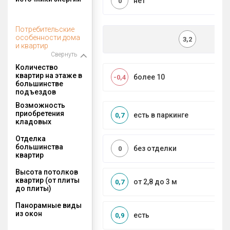
нет
0
Потребительские
особенности дома
3,2
и квартир
Свернуть
Количество
квартир на этаже в
более 10
-0,4
большинстве
подъездов
Возможность
приобретения
есть в паркинге
0,7
кладовых
Отделка
большинства
без отделки
0
квартир
Высота потолков
квартир (от плиты
от 2,8 до 3 м
0,7
до плиты)
Панорамные виды
из окон
есть
0,9