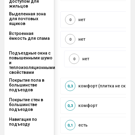
доступом для
жильцов
Выделенная зона
для почтовых
нет
0
ящиков
Встроенная
ёмкость для спама
нет
0
Подъездные окна с
повышенными шумо
нет
0
и
теплоизоляционными
свойствами
Покрытие пола в
большинстве
комфорт (плитка не сколь
0,3
подъездов
Покрытие стен в
большинстве
комфорт
0,3
подъездов
Навигация по
подъезду
есть
0,1