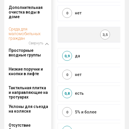
Дополнительная
очистка воды в
нет
0
доме
Среда для
маломобильных
3,5
граждан
Свернуть
Просторные
входные группы
да
0,9
Низкие поручни и
кнопки в лифте
нет
0
Тактильная плитка
и направляющие на
есть
0,8
тротуарах
Уклоны для съезда
на коляске
5% и более
0
Отсутствие