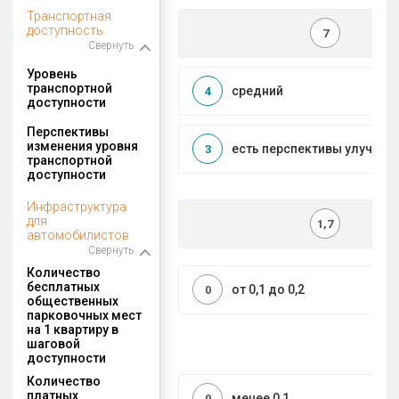
Транспортная
доступность
7
Свернуть
Уровень
транспортной
средний
4
доступности
Перспективы
изменения уровня
есть перспективы улучшен
3
транспортной
доступности
Инфраструктура
для
1,7
автомобилистов
Свернуть
Количество
бесплатных
от 0,1 до 0,2
0
общественных
парковочных мест
на 1 квартиру в
шаговой
доступности
Количество
платных
менее 0,1
0