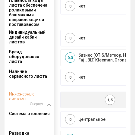
Плавность хода
лифта обеспечена
нет
0
роликовыми
башмаками
направляющих и
противовесом
Индивидуальный
дизайн кабин
нет
0
лифтов
Бренд
бизнес (OTIS/Метеор, HYUND
оборудования
0,3
Fuji, BLT, Kleeman, Orona)
лифта
Наличие
сервисного лифта
нет
0
Инженерные
системы
1,5
Свернуть
Система отопления
центральное
0
Разводка