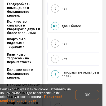
Гардеробная-
помещение в
нет
0
большинстве
квартир
Количество
санузлов в
два и более
0,3
квартирах с двумя и
более спальнями
Квартиры с
видовыми
нет
0
террасами
Квартиры с
террасами на
нет
0
первых этажах
Большие окна в
панорамные окна (от пото
большинстве
1
пола)
квартир
Наличие отдельных
этажей с
Сайт использует файлы cookie. Оставаясь на
нет
0
панорамными
нашем сайте, Вы даете согласие на их
ОК
окнами
обработку в соответствии с
Политикой
конфиденциальности
Квартирные окна с