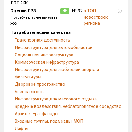
ТОП ЖК
Блокированных домов
0 из 175
Оценка ЕРЗ
45
№ 97
в ТОП
?
Квартир, апартаментов,
новостроек
(потребительские качества
блоков в БД
5 из 56 039
региона
ЖК)
Потребительские качества
Транспортная доступность
Инфраструктура для автомобилистов
Социальная инфраструктура
Коммерческая инфраструктура
Инфраструктура для любителей спорта и
физкультуры
Дворовое пространство
Безопасность
Инфраструктура для массового отдыха
Вредные воздействия, неблагоприятное соседство
Архитектура, фасады
Входные группы, подъезды, МОП
Лифты