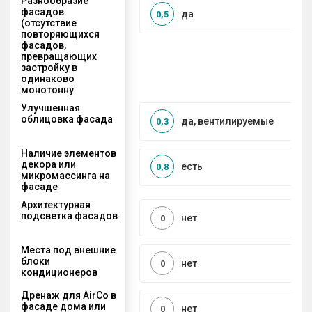
Разнообразие
фасадов
да
0,5
(отсутствие
повторяющихся
фасадов,
превращающих
застройку в
одинаково
монотонну
Улучшенная
облицовка фасада
да, вентилируемые
0,3
Наличие элементов
декора или
есть
0,8
микромассинга на
фасаде
Архитектурная
подсветка фасадов
нет
0
Места под внешние
блоки
нет
0
кондиционеров
Дренаж для AirCo в
фасаде дома или
нет
0