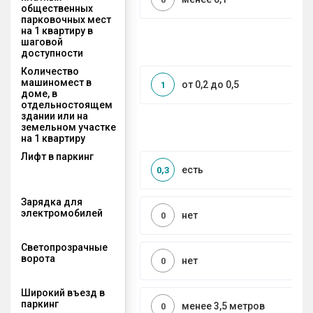
общественных
парковочных мест
на 1 квартиру в
шаговой
доступности
Количество
машиномест в
от 0,2 до 0,5
1
доме, в
отдельностоящем
здании или на
земельном участке
на 1 квартиру
Лифт в паркинг
есть
0,3
Зарядка для
электромобилей
нет
0
Светопрозрачные
ворота
нет
0
Широкий въезд в
паркинг
менее 3,5 метров
0