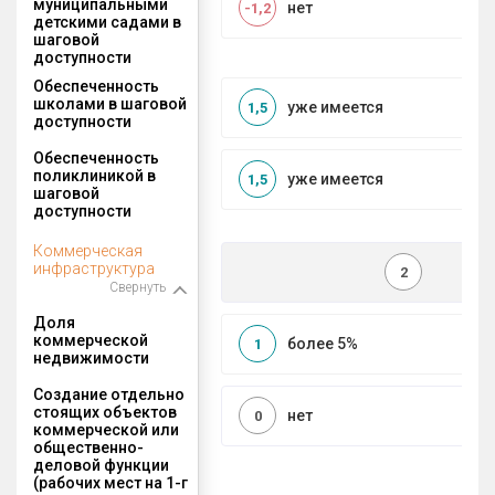
муниципальными
нет
-1,2
детскими садами в
шаговой
доступности
Обеспеченность
школами в шаговой
уже имеется
1,5
доступности
Обеспеченность
поликлиникой в
уже имеется
1,5
шаговой
доступности
Коммерческая
инфраструктура
2
Свернуть
Доля
коммерческой
более 5%
1
недвижимости
Создание отдельно
стоящих объектов
нет
0
коммерческой или
общественно-
деловой функции
(рабочих мест на 1-г