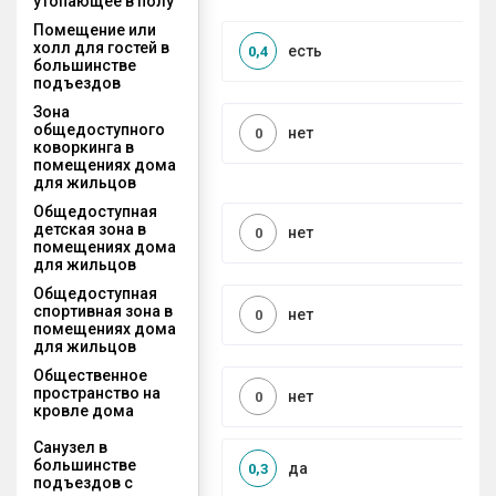
утопающее в полу
Помещение или
холл для гостей в
есть
0,4
большинстве
подъездов
Зона
общедоступного
нет
0
коворкинга в
помещениях дома
для жильцов
Общедоступная
детская зона в
нет
0
помещениях дома
для жильцов
Общедоступная
спортивная зона в
нет
0
помещениях дома
для жильцов
Общественное
пространство на
нет
0
кровле дома
Санузел в
большинстве
да
0,3
подъездов с