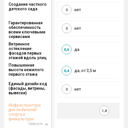
Создание частного
детского сада
нет
0
Гарантированная
обеспеченность
нет
0
всеми ключевыми
сервисами
Витринное
остекление
да
0,6
фасадов первых
этажей вдоль улиц
Повышенная
высота нежилого
да, от 3,5 м
0,4
первого этажа
Единый дизайн код
(фасады, витрины,
нет
0
вывески)
Инфраструктура
для любителей
1,8
спорта и
физкультуры
Свернуть