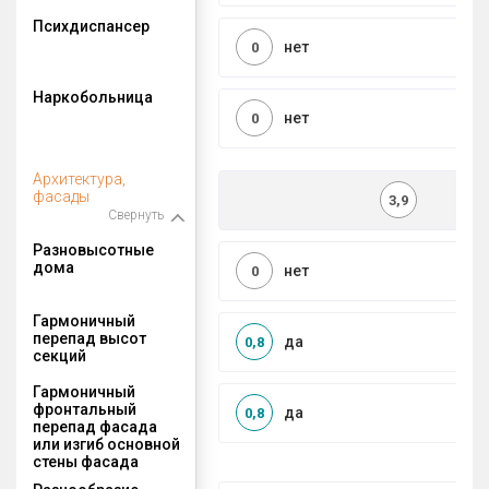
Психдиспансер
нет
0
Наркобольница
нет
0
Архитектура,
фасады
3,9
Свернуть
Разновысотные
дома
нет
0
Гармоничный
перепад высот
да
0,8
секций
Гармоничный
фронтальный
да
0,8
перепад фасада
или изгиб основной
стены фасада