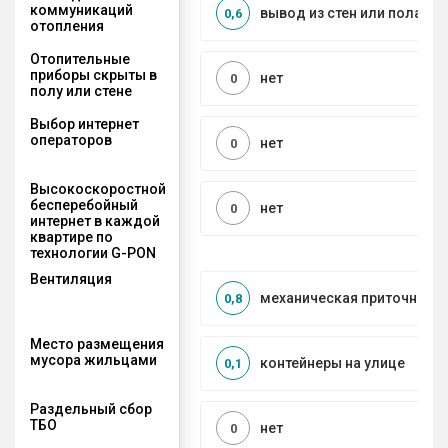
коммуникаций
вывод из стен или пола
0,6
отопления
Отопительные
приборы скрыты в
нет
0
полу или стене
Выбор интернет
операторов
нет
0
Высокоскоростной
бесперебойный
нет
0
интернет в каждой
квартире по
технологии G-PON
Вентиляция
механическая приточно-в
0,8
Место размещения
мусора жильцами
контейнеры на улице
0,1
Раздельный сбор
ТБО
нет
0