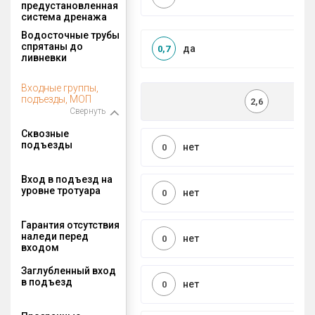
предустановленная
система дренажа
Водосточные трубы
спрятаны до
да
0,7
ливневки
Входные группы,
подъезды, МОП
2,6
Свернуть
Сквозные
подъезды
нет
0
Вход в подъезд на
уровне тротуара
нет
0
Гарантия отсутствия
наледи перед
нет
0
входом
Заглубленный вход
в подъезд
нет
0