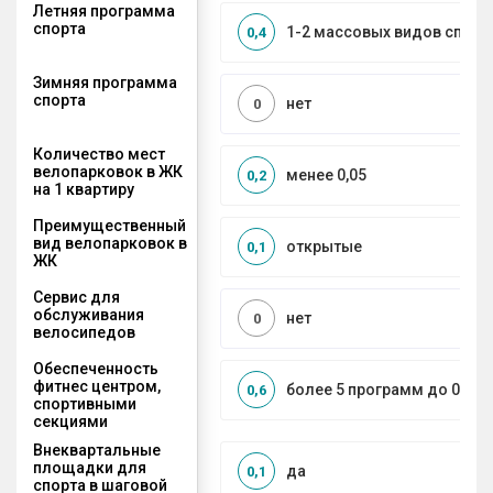
Летняя программа
спорта
1-2 массовых видов спорт
0,4
Зимняя программа
спорта
нет
0
Количество мест
велопарковок в ЖК
менее 0,05
0,2
на 1 квартиру
Преимущественный
вид велопарковок в
открытые
0,1
ЖК
Сервис для
обслуживания
нет
0
велосипедов
Обеспеченность
фитнес центром,
более 5 программ до 0,5 к
0,6
спортивными
секциями
Внеквартальные
площадки для
да
0,1
спорта в шаговой