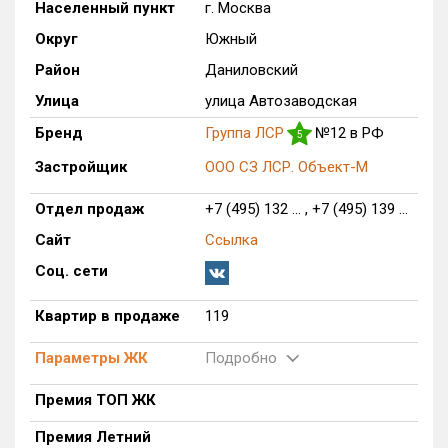
Населенный пункт
г. Москва
Только новые
Округ
Южный
Район
Даниловский
Оценка ЕРЗ ЖК
от
до
Улица
улица Автозаводская
Бренд
Группа ЛСР
№12 в РФ
5
с продажами
Застройщик
ООО СЗ ЛСР. Объект-М
Рейтинг ЕРЗ
Отдел продаж
+7 (495) 132 ... , +7 (495) 139 ...
Сайт
Ссылка
Найдено:
Соц. сети
Жилых комплексов
1 из 1 402
Квартир в продаже
119
Многоквартирных домов
1 из 3 588
Блокированных домов
0 из 23
Параметры ЖК
Подробно
Домов с апартаментами
0 из 258
Премия ТОП ЖК
Поселков таунхаусов
0 из 7
Премия Летний
Многоквартирных домов
0 из 2