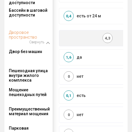
доступности
Бассейн в шаговой
доступности
есть от 24 м
0,4
Дворовое
пространство
4,3
Свернуть
Двор без машин
да
1,6
Пешеходная улица
внутри жилого
нет
0
комплекса
Мощение
пешеходных путей
есть
0,1
Преимущественный
материал мощения
нет
0
Парковая