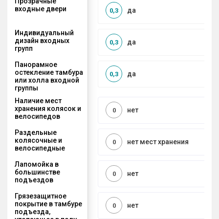
Прозрачные
входные двери
да
0,3
Индивидуальный
дизайн входных
да
0,3
групп
Панорамное
остекление тамбура
да
0,3
или холла входной
группы
Наличие мест
хранения колясок и
нет
0
велосипедов
Раздельные
колясочные и
нет мест хранения
0
велосипедные
Лапомойка в
большинстве
нет
0
подъездов
Грязезащитное
покрытие в тамбуре
нет
0
подъезда,