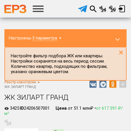
Настроены
3 параметра
×
×
Настройте фильтр подбора ЖК или квартиры.
Настройки сохранятся на весь период сессии.
Количество квартир, подходящих по фильтрам,
указано оранжевым цветом.
Реестр новостроек
+
Регион ЖК
ЖК ЗИЛАРТ ГРАНД
г.Москва
ЖК ЗИЛАРТ ГРАНД
Район в регионе
3425
ID
24206507001
Цена
от 51.1 млн₽ •
от 617 391 ₽/
Все
м²
Населённый пункт