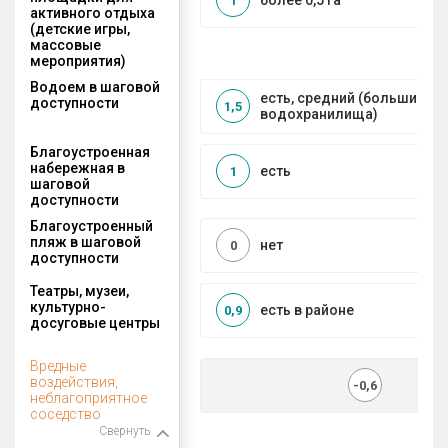
более 0,5 га
1
активного отдыха
(детские игры,
массовые
мероприятия)
Водоем в шаговой
есть, средний (большие рек
доступности
1,5
водохранилища)
Благоустроенная
набережная в
есть
1
шаговой
доступности
Благоустроенный
пляж в шаговой
нет
0
доступности
Театры, музеи,
культурно-
есть в районе
0,9
досуговые центры
Вредные
воздействия,
-0,6
неблагоприятное
соседство
Свернуть