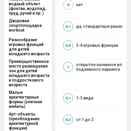
водный объект
нет
0
(фонтан, водопад,
пруд, ручей и пр. )
Дворовая
спортплощадка
да, стандартные решения
0,1
workout
Разнообразие
игровых функций
3-4 игровых функции
0,5
для детей
младшего возраста
Преимущественное
открытое наземное или на
место размещения
1
подземного паркинга
зон для детей
младшего возраста
и подросткового
возраста
Малые
архитектурные
1-3 вида
0,1
формы (уличная
мебель)
Арт-объекты
(преобладание
от 1 до 2
0,3
архитектурной
функции)