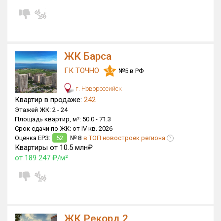
ЖК Барса
ГК ТОЧНО
№5 в РФ
3.5
г. Новороссийск
Квартир в продаже:
242
Этажей ЖК:
2 -
24
Площадь квартир, м²:
50.0 -
71.3
Срок сдачи по ЖК:
от IV кв. 2026
Оценка ЕРЗ:
52
№ 8
в ТОП новостроек региона
?
Квартиры от 10.5 млн₽
от 189 247 ₽/м²
ЖК Рекорд 2