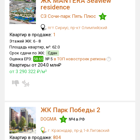
ЖК MANTERA Seaview
residence
СЗ Сочи-парк Пять Плюс
5
пгт Сириус, пр-кт Олимпийский
Квартир в продаже:
1
Этажей ЖК:
6 -
8
Площадь квартир, м²:
62.0
Срок сдачи по ЖК:
Сдан
Оценка ЕРЗ:
58.65
№ 5
в ТОП новостроек региона
?
Квартиры от 204.0 млн₽
от 3 290 322 ₽/м²
ЖК Парк Победы 2
DOGMA
№4 в РФ
5
г. Краснодар, пр-д 1-й Лиговский
Квартир в продаже:
804