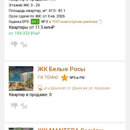
Этажей ЖК:
3 -
20
Блокированных домов
474 из 500
Площадь квартир, м²:
47.0 -
81.1
Квартир, апартаментов,
Срок сдачи по ЖК:
от II кв. 2026
блоков в БД
19 887 из 66 213
Оценка ЕРЗ:
64.1
№ 3
в ТОП новостроек региона
?
Квартиры от 11.5 млн₽
от 194 333 ₽/м²
ЖК Белые Росы
ГК ТОЧНО
№5 в РФ
3.5
р-н Динской, ст. Динская, ул. Красная
Квартир в продаже:
0