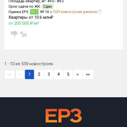
Площадь квартир, м²:
49.0 -
89.2
Срок сдачи по ЖК:
Сдан
Оценка ЕРЗ:
51.7
№ 10
в ТОП новостроек региона
?
Квартиры от 10.6 млн₽
от 205 000 ₽/м²
1 - 10 из 539 новостроек
««
«
1
2
3
4
5
»
»»