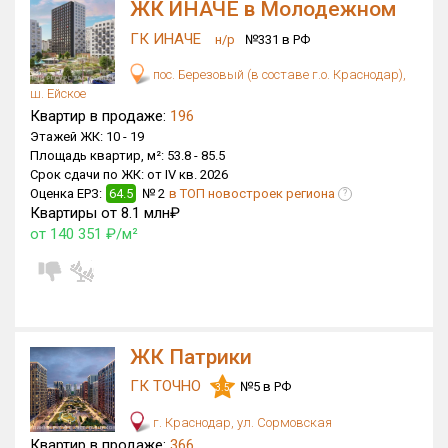
ЖК ИНАЧЕ в Молодежном
Только новые
ГК ИНАЧЕ
н/р
№331 в РФ
Оценка ЕРЗ ЖК
пос. Березовый (в составе г.о. Краснодар),
от
до
ш. Ейское
Квартир в продаже:
196
Этажей ЖК:
10 -
19
с продажами
Площадь квартир, м²:
53.8 -
85.5
Срок сдачи по ЖК:
от IV кв. 2026
Оценка ЕРЗ:
64.5
№ 2
в ТОП новостроек региона
?
Рейтинг ЕРЗ
Квартиры от 8.1 млн₽
от 140 351 ₽/м²
Найдено:
Жилых комплексов
532 из 783
Многоквартирных домов
2 827 из 3 375
ЖК Патрики
Блокированных домов
527 из 646
Домов с апартаментами
168 из 172
ГК ТОЧНО
№5 в РФ
3.5
Поселков таунхаусов
7 из 10
г. Краснодар, ул. Сормовская
Многоквартирных домов
1 из 1
Квартир в продаже:
366