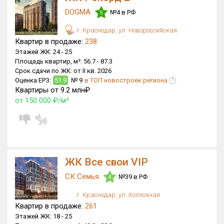
DOGMA
№4 в РФ
5
г. Краснодар, ул. Новороссийская
Квартир в продаже:
238
Этажей ЖК:
24 -
25
Площадь квартир, м²:
56.7 -
87.3
Срок сдачи по ЖК:
от II кв. 2026
Оценка ЕРЗ:
51.9
№ 9
в ТОП новостроек региона
?
Квартиры от 9.2 млн₽
от 150 000 ₽/м²
ЖК Все свои VIP
СК Семья
№39 в РФ
4
г. Краснодар, ул. Колхозная
Квартир в продаже:
261
Этажей ЖК:
18 -
25