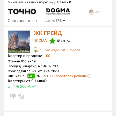
Минимальная цена по региону:
4.3 млн₽
Округ
Все
Сортировать по
оценке ЕРЗ
Район в городе
Все
ЖК ГРЕЙД
DOGMA
№4 в РФ
Цена
5
₽/м²
млн ₽
от
до
г. Краснодар, ул. 1-го Мая
Квартир в продаже:
100
Общая площадь, м²
Этажей ЖК:
9 -
19
от
до
Площадь квартир, м²:
46.0 -
70.4
Срок сдачи по ЖК:
от III кв. 2028
Срок сдачи
Оценка ЕРЗ:
64.6
№ 1
в ТОП новостроек региона
?
от
до
Квартиры от 9.1 млн₽
от 176 200 ₽/м²
Вид объекта
Кол-во комнат
×
2К