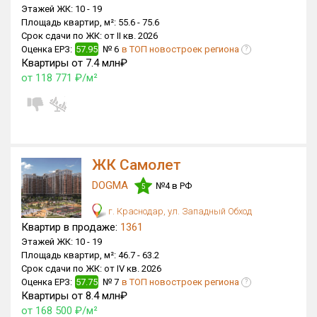
Этажей ЖК:
10 -
19
Площадь квартир, м²:
55.6 -
75.6
Срок сдачи по ЖК:
от II кв. 2026
Оценка ЕРЗ:
57.95
№ 6
в ТОП новостроек региона
?
Квартиры от 7.4 млн₽
от 118 771 ₽/м²
ЖК Самолет
DOGMA
№4 в РФ
5
г. Краснодар, ул. Западный Обход
Квартир в продаже:
1361
Этажей ЖК:
10 -
19
Площадь квартир, м²:
46.7 -
63.2
Срок сдачи по ЖК:
от IV кв. 2026
Оценка ЕРЗ:
57.75
№ 7
в ТОП новостроек региона
?
Квартиры от 8.4 млн₽
от 168 500 ₽/м²