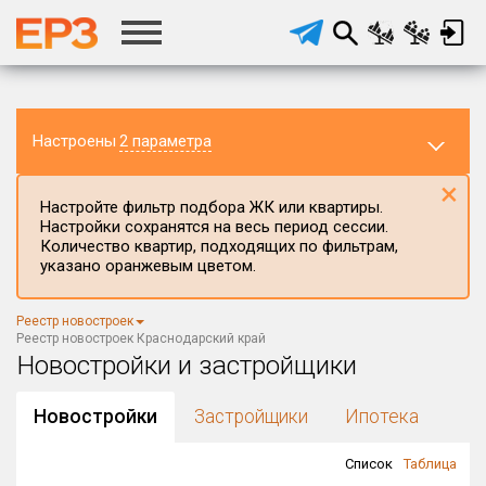
Настроены
2 параметра
×
Настройте фильтр подбора ЖК или квартиры.
Настройки сохранятся на весь период сессии.
Количество квартир, подходящих по фильтрам,
указано оранжевым цветом.
Регион ЖК
Реестр новостроек
Краснодарский край
×
Реестр новостроек Краснодарский край
Новостройки и застройщики
Район в регионе
Все
Новостройки
Застройщики
Ипотека
Населённый пункт
Список
Таблица