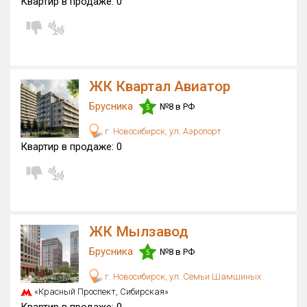
Квартир в продаже:
0
Только новые
Оценка ЕРЗ ЖК
от
до
ЖК Квартал Авиатор
с продажами
Брусника
№8 в РФ
5
г. Новосибирск, ул. Аэропорт
Рейтинг ЕРЗ
Квартир в продаже:
0
Найдено:
Жилых комплексов
604 из 640
Многоквартирных домов
1 913 из 2 083
ЖК Мылзавод
Блокированных домов
343 из 343
Брусника
№8 в РФ
5
Домов с апартаментами
31 из 34
г. Новосибирск, ул. Семьи Шамшиных
Поселков таунхаусов
13 из 13
«Красный Проспект, Сибирская»
Многоквартирных домов
81 из 81