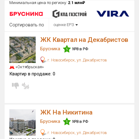
Минимальная цена по региону:
2.1 млн₽
Округ
Все
Сортировать по
оценке ЕРЗ
Район в городе
Все
ЖК Квартал на Декабристов
Брусника
№8 в РФ
Цена
5
₽/м²
млн ₽
от
до
г. Новосибирск, ул. Декабристов
«Октябрьская»
Общая площадь, м²
Квартир в продаже:
0
от
до
Срок сдачи
от
до
Вид объекта
ЖК На Никитина
Брусника
№8 в РФ
5
Кол-во комнат
г. Новосибирск, ул. Декабристов