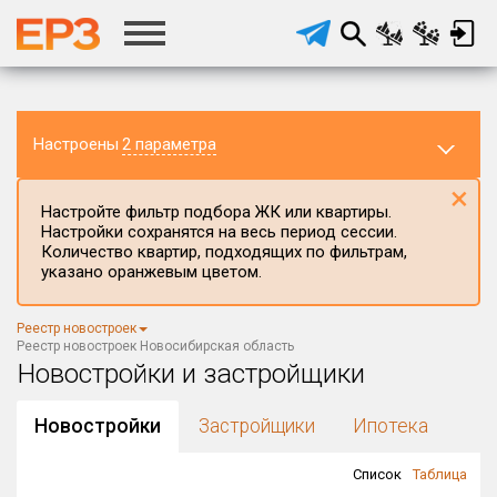
Настроены
2 параметра
×
Настройте фильтр подбора ЖК или квартиры.
Настройки сохранятся на весь период сессии.
Количество квартир, подходящих по фильтрам,
указано оранжевым цветом.
Регион ЖК
Реестр новостроек
Новосибирская область
×
Реестр новостроек Новосибирская область
Новостройки и застройщики
Район в регионе
Все
Новостройки
Застройщики
Ипотека
Населённый пункт
Список
Таблица