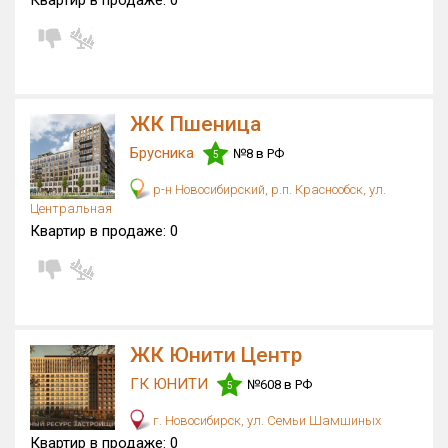
Квартир в продаже:
0
Блокированных домов
559 из 559
Квартир, апартаментов,
блоков в БД
20 из 23 072
ЖК Пшеница
Брусника
№8 в РФ
5
р-н Новосибирский, р.п. Краснообск, ул.
Центральная
Квартир в продаже:
0
ЖК Юнити Центр
ГК ЮНИТИ
№608 в РФ
5
г. Новосибирск, ул. Семьи Шамшиных
Квартир в продаже:
0