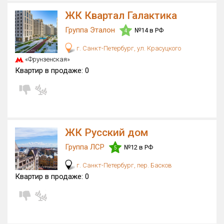
Только новые
ЖК Квартал Галактика
Группа Эталон
№14 в РФ
4
Оценка ЕРЗ ЖК
от
до
г. Санкт-Петербург, ул. Красуцкого
«Фрунзенская»
Квартир в продаже:
0
с продажами
Рейтинг ЕРЗ
Найдено:
ЖК Русский дом
Группа ЛСР
№12 в РФ
5
Жилых комплексов
333 из 704
Многоквартирных домов
970 из 2 150
г. Санкт-Петербург, пер. Басков
Квартир в продаже:
0
Блокированных домов
36 из 70
Домов с апартаментами
54 из 129
Поселков таунхаусов
4 из 5
Блокированных домов
21 из 60