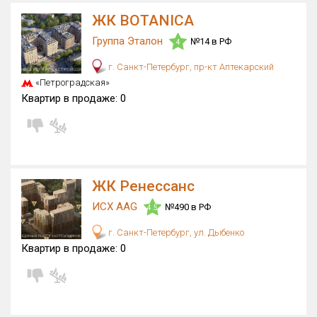
Квартир, апартаментов,
ЖК BOTANICA
блоков в БД
2 703 из 32 696
Группа Эталон
№14 в РФ
4
г. Санкт-Петербург, пр-кт Аптекарский
«Петроградская»
Квартир в продаже:
0
ЖК Ренессанс
ИСХ AAG
№490 в РФ
4.5
г. Санкт-Петербург, ул. Дыбенко
Квартир в продаже:
0