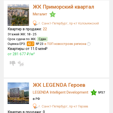
ЖК Приморский квартал
Мегалит
4
г. Санкт-Петербург, пр-кт Коломяжский
Квартир в продаже:
22
Этажей ЖК:
18 -
25
Срок сдачи по ЖК:
Сдан
Оценка ЕРЗ:
42.7
№ 23
в ТОП новостроек региона
?
Квартиры от 11.0 млн₽
от 281 677 ₽/м²
ЖК LEGENDA Героев
LEGENDA Intelligent Development
№37
5
в РФ
г. Санкт-Петербург, пр-кт Героев
Квартир в продаже:
0