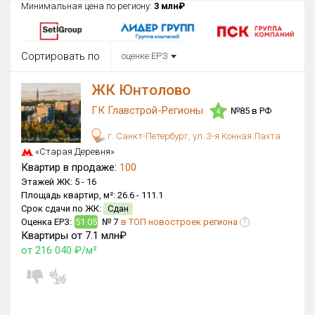
Минимальная цена по региону:
3 млн₽
Округ
Все
Сортировать по
оценке ЕРЗ
Район в городе
Все
ЖК Юнтолово
ГК Главстрой-Регионы
№85 в РФ
Цена
4
₽/м²
млн ₽
от
до
г. Санкт-Петербург, ул. 3-я Конная Лахта
«Старая Деревня»
Общая площадь, м²
Квартир в продаже:
100
от
до
Этажей ЖК:
5 -
16
Площадь квартир, м²:
26.6 -
111.1
Срок сдачи
Сдан в 2020
Срок сдачи по ЖК:
Сдан
от
до
Оценка ЕРЗ:
51.05
№ 7
в ТОП новостроек региона
?
Квартиры от 7.1 млн₽
Вид объекта
от 216 040 ₽/м²
Кол-во комнат