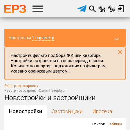
Настроены
1 параметр
×
Настройте фильтр подбора ЖК или квартиры.
Настройки сохранятся на весь период сессии.
Количество квартир, подходящих по фильтрам,
указано оранжевым цветом.
Регион ЖК
Реестр новостроек
г.Санкт-Петербург
×
Реестр новостроек г.Санкт-Петербург
Новостройки и застройщики
Район в регионе
Все
Новостройки
Застройщики
Ипотека
Населённый пункт
Список
Таблица