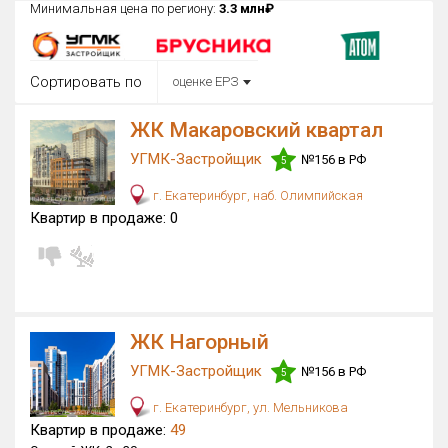
Минимальная цена по региону:
3.3 млн₽
Округ
Все
Сортировать по
оценке ЕРЗ
Район в городе
Все
ЖК Макаровский квартал
УГМК-Застройщик
№156 в РФ
Цена
5
₽/м²
млн ₽
от
до
г. Екатеринбург, наб. Олимпийская
Квартир в продаже:
0
Общая площадь, м²
от
до
Срок сдачи
Сдан в 2014
II кв. 2026
от
до
ЖК Нагорный
Вид объекта
УГМК-Застройщик
№156 в РФ
5
Кол-во комнат
г. Екатеринбург, ул. Мельникова
Квартир в продаже:
49