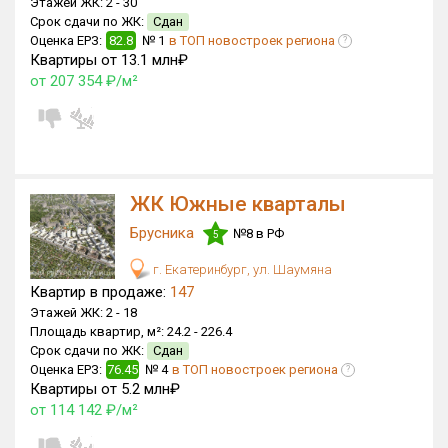
Этажей ЖК:
2 -
30
Срок сдачи по ЖК:
Сдан
Только новые
Оценка ЕРЗ:
82.8
№ 1
в ТОП новостроек региона
?
Квартиры от 13.1 млн₽
Оценка ЕРЗ ЖК
от 207 354 ₽/м²
от
до
с продажами
ЖК Южные кварталы
Рейтинг ЕРЗ
Брусника
№8 в РФ
5
Найдено:
г. Екатеринбург, ул. Шаумяна
Квартир в продаже:
147
Жилых комплексов
180 из 589
Этажей ЖК:
2 -
18
Многоквартирных домов
469 из 1 725
Площадь квартир, м²:
24.2 -
226.4
Срок сдачи по ЖК:
Сдан
Блокированных домов
21 из 63
Оценка ЕРЗ:
76.45
№ 4
в ТОП новостроек региона
?
Домов с апартаментами
5 из 17
Квартиры от 5.2 млн₽
от 114 142 ₽/м²
Поселков таунхаусов
0 из 1
Блокированных домов
0 из 42