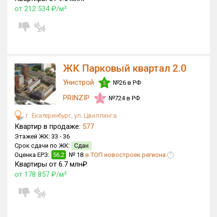
от 212 534 ₽/м²
ЖК Парковый квартал 2.0
Унистрой
№26 в РФ
5
PRINZIP
№724 в РФ
2.5
г. Екатеринбург, ул. Цвиллинга
Квартир в продаже:
577
Этажей ЖК:
33 -
36
Срок сдачи по ЖК:
Сдан
Оценка ЕРЗ:
56.2
№ 18
в ТОП новостроек региона
?
Квартиры от 6.7 млн₽
от 178 857 ₽/м²