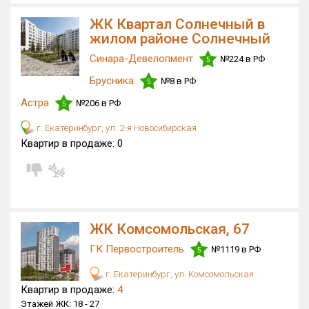
ЖК Квартал Солнечный в
жилом районе Солнечный
Синара-Девелопмент
№224 в РФ
5
Брусника
№8 в РФ
5
Астра
№206 в РФ
5
г. Екатеринбург, ул. 2-я Новосибирская
Квартир в продаже:
0
ЖК Комсомольская, 67
ГК Первостроитель
№1119 в РФ
5
г. Екатеринбург, ул. Комсомольская
Квартир в продаже:
4
Этажей ЖК:
18 -
27