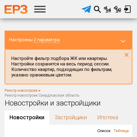
Настроены
2 параметра
×
Настройте фильтр подбора ЖК или квартиры.
Настройки сохранятся на весь период сессии.
Количество квартир, подходящих по фильтрам,
указано оранжевым цветом.
Регион ЖК
Реестр новостроек
Свердловская область
×
Реестр новостроек Свердловская область
Новостройки и застройщики
Район в регионе
Все
Новостройки
Застройщики
Ипотека
Населённый пункт
Список
Таблица