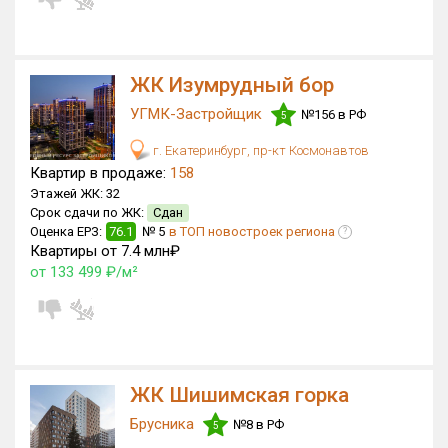
Квартир, апартаментов,
блоков в БД
2 949 из 37 366
ЖК Изумрудный бор
УГМК-Застройщик
№156 в РФ
5
г. Екатеринбург, пр-кт Космонавтов
Квартир в продаже:
158
Этажей ЖК:
32
Срок сдачи по ЖК:
Сдан
Оценка ЕРЗ:
76.1
№ 5
в ТОП новостроек региона
?
Квартиры от 7.4 млн₽
от 133 499 ₽/м²
ЖК Шишимская горка
Брусника
№8 в РФ
5