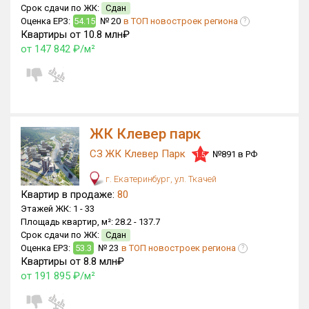
Срок сдачи по ЖК:
Сдан
Оценка ЕРЗ:
54.15
№ 20
в ТОП новостроек региона
?
Квартиры от 10.8 млн₽
от 147 842 ₽/м²
ЖК Клевер парк
СЗ ЖК Клевер Парк
№891 в РФ
1.5
г. Екатеринбург, ул. Ткачей
Квартир в продаже:
80
Этажей ЖК:
1 -
33
Площадь квартир, м²:
28.2 -
137.7
Срок сдачи по ЖК:
Сдан
Оценка ЕРЗ:
53.3
№ 23
в ТОП новостроек региона
?
Квартиры от 8.8 млн₽
от 191 895 ₽/м²