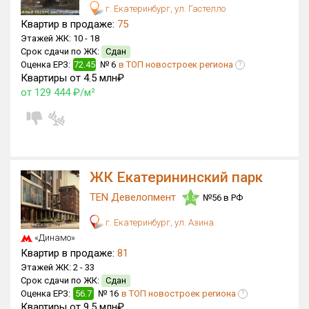
г. Екатеринбург, ул. Гастелло
Квартир в продаже:
75
Этажей ЖК:
10 -
18
Срок сдачи по ЖК:
Сдан
Оценка ЕРЗ:
72.45
№ 6
в ТОП новостроек региона
?
Квартиры от 4.5 млн₽
от 129 444 ₽/м²
ЖК Екатерининский парк
TEN Девелопмент
№56 в РФ
4.5
г. Екатеринбург, ул. Азина
«Динамо»
Квартир в продаже:
81
Этажей ЖК:
2 -
33
Срок сдачи по ЖК:
Сдан
Оценка ЕРЗ:
56.7
№ 16
в ТОП новостроек региона
?
Квартиры от 9.5 млн₽