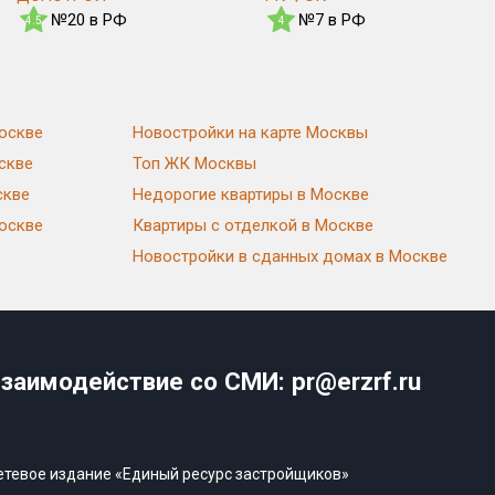
№20 в РФ
№7 в РФ
4.5
4
оскве
Новостройки на карте Москвы
скве
Топ ЖК Москвы
скве
Недорогие квартиры в Москве
Москве
Квартиры с отделкой в Москве
Новостройки в сданных домах в Москве
заимодействие со СМИ: pr@erzrf.ru
етевое издание «Единый ресурс застройщиков»