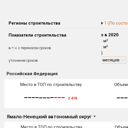
Регионы строительства
1 (По состо
Сдано в 2018
Сдано в 2019
Сдано в 2020
Показатели строительства
0 м²
0 м²
13 651 м²
0 м²
0 м²
13 651 м²
в т.ч. с переносом сроков
(0%)
(0%)
(100%)
11.96 месяцев
уточнение сроков
Российская Федерация
Объекты
Объекты
Объекты
Объекты
Объекты
Объекты
Объекты
Объекты
Объекты
Объекты
Объекты
Место в ТОП по строительству
Объем 
2 418
Ямало-Ненецкий автономный округ
Место в ТОП по строительству
Объем