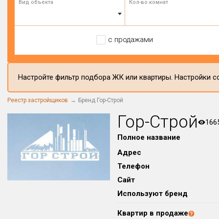
Вид объекта
Кол-во комнат
с продажами
Настройте фильтр подбора ЖК или квартиры. Настройки со
Реестр застройщиков
Бренд Гор-Строй
Гор-Строй
166
Полное название
Адрес
Телефон
Сайт
Используют бренд
Квартир в продаже