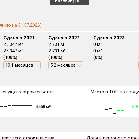
Развернуть
янию на 01.07.2026)
Сдано в 2021
Сдано в 2022
Сдано в 2023
25 347 м²
2 731 м²
0 м²
25 347 м²
2 731 м²
0 м²
(100%)
(100%)
(0%)
19.1 месяцев
5.2 месяцев
План
План
План
План
План
План
План
План
План
План
План
текущего строительства
Место в ТОП по ввод
4 558
м²
603
 текущего строительства
Доля в регионе по стро