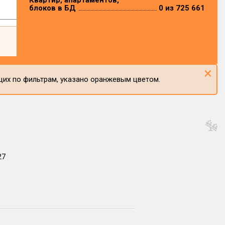
Квартир, апартаментов,
блоков в БД
0 из 725 661
×
щих по фильтрам, указано оранжевым цветом.
27