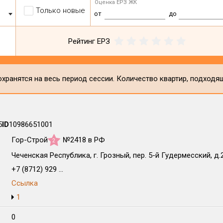
Оценка ЕРЗ ЖК
Только новые
от
до
Рейтинг ЕРЗ
хранятся на весь период сессии. Количество квартир, подходя
5
ID
10986651001
Гор-Строй
№2418 в РФ
2
Чеченская Республика, г. Грозный, пер. 5-й Гудермесский, д.
+7 (8712) 929 ...
Ссылка
1
0