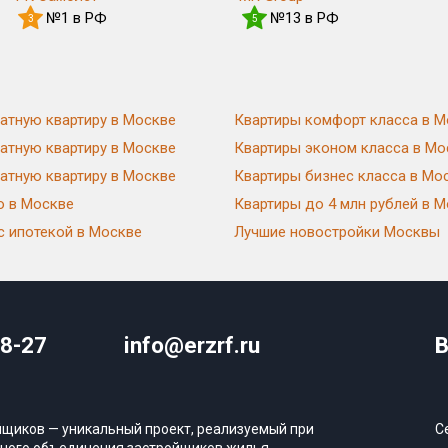
№1 в РФ
№13 в РФ
3
5
атную квартиру в Москве
Квартиры комфорт класса в М
атную квартиру в Москве
Квартиры эконом класса в Мо
атную квартиру в Москве
Квартиры бизнес класса в Мо
ю в Москве
Квартиры до 4 млн рублей в 
с ипотекой в Москве
Лучшие новостройки Москвы
08-27
info@erzrf.ru
В
йщиков — уникальный проект, реализуемый при
С