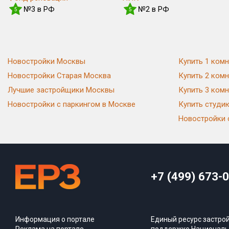
№3 в РФ
№2 в РФ
5
5
Новостройки Москвы
Купить 1 комн
Новостройки Старая Москва
Купить 2 комн
Лучшие застройщики Москвы
Купить 3 комн
Новостройки с паркингом в Москве
Купить студи
Новостройки 
+7 (499) 673-
Информация о портале
Единый ресурс застро