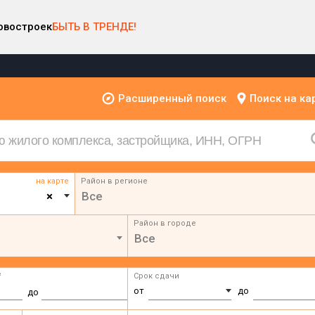
овостроек
БЫТЬ В ТРЕНДЕ!
Расширенный поиск
Поиск на ка
на карте
Район в регионе
×
Все
Район в городе
Все
²
Срок сдачи
от
до
до