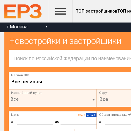
ТОП застройщиков
ТОП н
г.Москва
Новостройки и застройщики
Регион ЖК
Все регионы
Населённый пункт
Округ
Все
Цена
Общая площадь, м
₽/м²
млн ₽
от
до
от