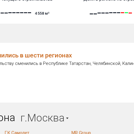
4 558
м²
ились в шести регионах
ьству сменились в Республике Татарстан, Челябинской, Калин
иона
г.Москва
ГК Самолет
MR Group