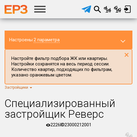
Настроены
2 параметра
×
Настройте фильтр подбора ЖК или квартиры.
Настройки сохранятся на весь период сессии.
Количество квартир, подходящих по фильтрам,
указано оранжевым цветом.
Регион ЖК
Все регионы
×
Застройщики
Район в регионе
Специализированный
Все
застройщик Реверс
Населённый пункт
2226
ID
23000212001
Округ