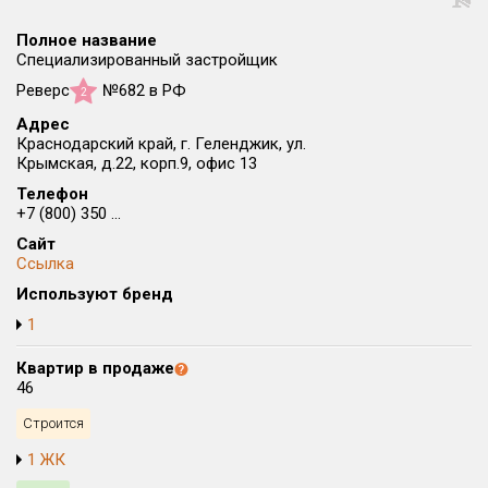
Все
Полное название
Район в городе
Специализированный застройщик
Все
Реверс
№682 в РФ
2
Адрес
Цена
₽/м²
млн ₽
Краснодарский край, г. Геленджик, ул.
от
до
Крымская, д.22, корп.9, офис 13
Общая площадь, м²
Телефон
+7 (800) 350 ...
от
до
Сайт
Срок сдачи
Ссылка
от
до
Используют бренд
Вид объекта
1
Квартир в продаже
46
Кол-во комнат
Строится
1 ЖК
Только новые