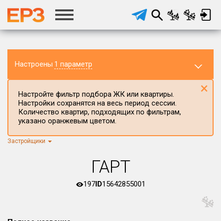
Настроены
1 параметр
×
Настройте фильтр подбора ЖК или квартиры.
Настройки сохранятся на весь период сессии.
Количество квартир, подходящих по фильтрам,
указано оранжевым цветом.
Застройщики
Регион ЖК
г.Москва
×
ГАРТ
Район в регионе
Все
197
ID
15642855001
Населённый пункт