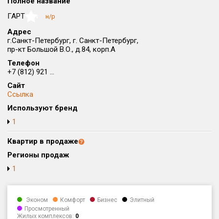
Полное название
Округ
ГАРТ
н/р
NaN
Все
Адрес
г.Санкт-Петербург, г. Санкт-Петербург,
Район в городе
пр-кт Большой В.О., д.84, корп.А
Все
Телефон
+7 (812) 921 ...
Цена
₽/м²
млн ₽
Сайт
от
до
Ссылка
Общая площадь, м²
Используют бренд
от
до
1
Срок сдачи
Квартир в продаже
от
до
Регионы продаж
Вид объекта
1
Кол-во комнат
Эконом
Комфорт
Бизнес
Элитный
Просмотренный
Жилых комплексов:
0