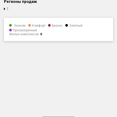
Регионы продаж
Только новые
1
Оценка ЕРЗ ЖК
от
до
Эконом
Комфорт
Бизнес
Элитный
Просмотренный
Жилых комплексов:
0
с продажами
Рейтинг ЕРЗ
Найдено:
Жилых комплексов
1 401 из 1 402
Многоквартирных домов
3 587 из 3 588
Блокированных домов
23 из 23
Домов с апартаментами
258 из 258
Поселков таунхаусов
7 из 7
Многоквартирных домов
2 из 2