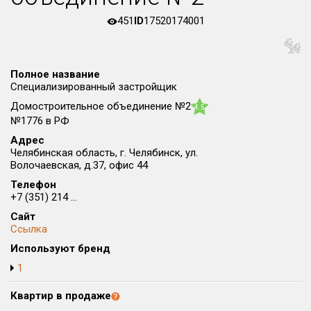
Округ
451
ID
17520174001
Все
Район в городе
Все
Полное название
Специализированный застройщик
Домостроительное объединение №2
4.5
Цена
₽/м²
млн ₽
№1776 в РФ
от
до
Адрес
Общая площадь, м²
Челябинская область, г. Челябинск, ул.
Волочаевская, д.37, офис 44
от
до
Телефон
Срок сдачи
+7 (351) 214 ...
от
до
Сайт
Ссылка
Вид объекта
Используют бренд
1
Кол-во комнат
Квартир в продаже