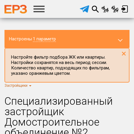
Настроены
1 параметр
×
Настройте фильтр подбора ЖК или квартиры.
Настройки сохранятся на весь период сессии.
Количество квартир, подходящих по фильтрам,
указано оранжевым цветом.
Застройщики
Регион ЖК
г.Москва
×
Специализированный
Район в регионе
застройщик
Все
Домостроительное
Населённый пункт
объединение №2