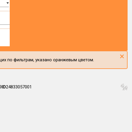
×
щих по фильтрам, указано оранжевым цветом.
9
ID
24833057001