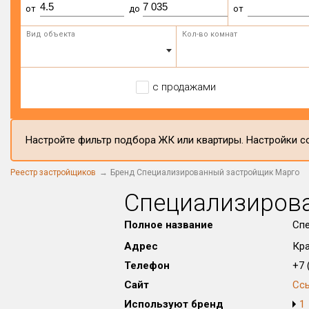
от
до
от
Вид объекта
Кол-во комнат
с продажами
Настройте фильтр подбора ЖК или квартиры. Настройки со
Реестр застройщиков
Бренд Специализированный застройщик Марго
Специализиров
Полное название
Сп
Адрес
Кра
Телефон
+7 (
Сайт
Сс
Используют бренд
1