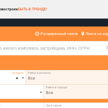
овостроек
БЫТЬ В ТРЕНДЕ!
Расширенный поиск
Поиск на ка
на карте
Район в регионе
×
Все
Район в городе
Все
²
Срок сдачи