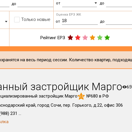
от
до
до
Оценка ЕРЗ ЖК
Только новые
от
до
Рейтинг ЕРЗ
хранятся на весь период сессии. Количество квартир, подходя
анный застройщик Марго
65
ециализированный застройщик Марго
№680 в РФ
3.5
снодарский край, город Сочи, пер. Горького, д.22, офис 306
988) 231 ...
ылка