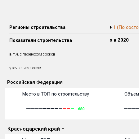
Регионы строительства
1 (По состо
Сдано в 2018
Сдано в 2019
Сдано в 2020
Показатели строительства
0 м²
0 м²
0 м²
0 м²
0 м²
0 м²
в т.ч. с переносом сроков
(0%)
(0%)
(0%)
уточнение сроков
Российская Федерация
Объекты
Объекты
Объекты
Объекты
Объекты
Объекты
Объекты
Объекты
Объекты
Объекты
Объекты
Объекты
Место в ТОП по строительству
Объем
680
Краснодарский край