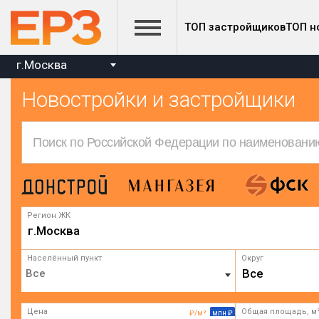
ТОП застройщиков
ТОП н
г.Москва
Новостройки и застройщики
Регион ЖК
г.Москва
Населённый пункт
Округ
Все
Цена
Общая площадь, м
₽/м²
млн ₽