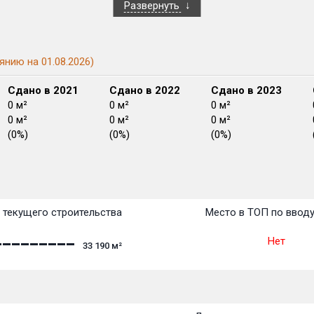
Развернуть
янию на 01.08.2026)
Сдано в 2021
Сдано в 2022
Сдано в 2023
0 м²
0 м²
0 м²
0 м²
0 м²
0 м²
(0%)
(0%)
(0%)
План сдачи:
перв
План
План
План
План
План
План
План
План
План
План
План
 текущего строительства
Место в ТОП по ввод
Нет
33 190
м²