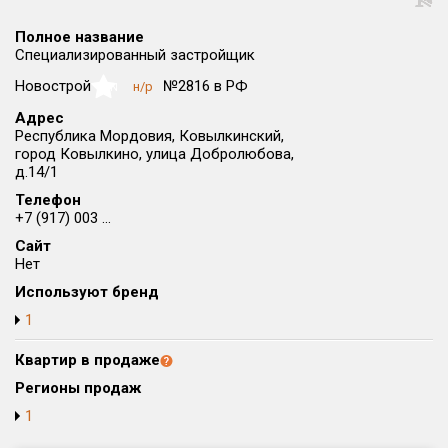
Округ
Полное название
Все
Специализированный застройщик
Район в городе
Новострой
№2816 в РФ
н/р
NaN
Все
Адрес
Республика Мордовия, Ковылкинский,
город Ковылкино, улица Добролюбова,
Цена
₽/м²
млн ₽
д.14/1
от
до
Телефон
+7 (917) 003 ...
Общая площадь, м²
от
до
Сайт
Нет
Срок сдачи
Используют бренд
от
до
1
Вид объекта
Квартир в продаже
Регионы продаж
Кол-во комнат
1