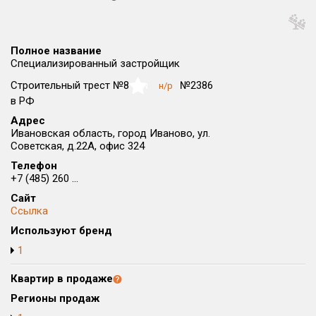
Округ
Все
Полное название
Район в городе
Специализированный застройщик
Все
Строительный трест №8
№2386
н/р
NaN
в РФ
Цена
₽/м²
млн ₽
Адрес
от
до
Ивановская область, город Иваново, ул.
Советская, д.22А, офис 324
Общая площадь, м²
Телефон
от
до
+7 (485) 260 ...
Срок сдачи
Сайт
Ссылка
от
до
Используют бренд
Вид объекта
1
Квартир в продаже
Кол-во комнат
Регионы продаж