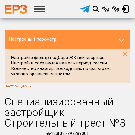
Настроены
1 параметр
×
Настройте фильтр подбора ЖК или квартиры.
Настройки сохранятся на весь период сессии.
Количество квартир, подходящих по фильтрам,
указано оранжевым цветом.
Застройщики
Регион ЖК
г.Москва
×
Специализированный
Район в регионе
застройщик
Все
Строительный трест №8
Населённый пункт
123
ID
27797289001