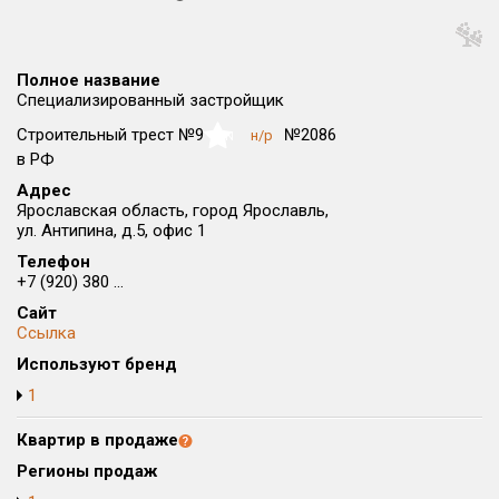
Округ
Все
Полное название
Район в городе
Специализированный застройщик
Все
Строительный трест №9
№2086
н/р
NaN
в РФ
Цена
₽/м²
млн ₽
Адрес
от
до
Ярославская область, город Ярославль,
ул. Антипина, д.5, офис 1
Общая площадь, м²
Телефон
от
до
+7 (920) 380 ...
Срок сдачи
Сайт
Ссылка
от
до
Используют бренд
Вид объекта
1
Квартир в продаже
Кол-во комнат
Регионы продаж