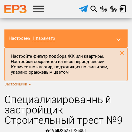
Настроены
1 параметр
×
Настройте фильтр подбора ЖК или квартиры.
Настройки сохранятся на весь период сессии.
Количество квартир, подходящих по фильтрам,
указано оранжевым цветом.
Застройщики
Регион ЖК
г.Москва
×
Специализированный
Район в регионе
застройщик
Все
Строительный трест №9
Населённый пункт
195
ID
25271726001