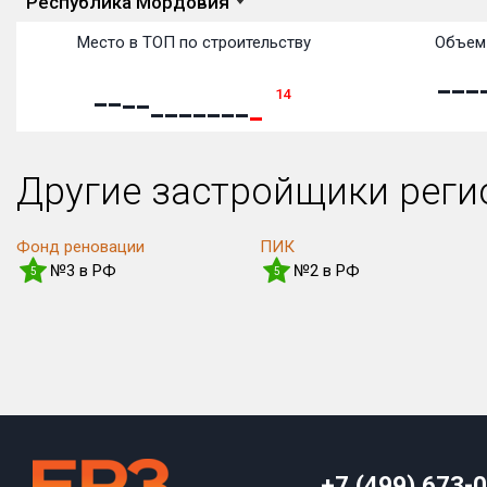
Республика Мордовия
Место в ТОП по строительству
Объем 
14
Другие застройщики рег
Фонд реновации
ПИК
№3 в РФ
№2 в РФ
5
5
+7 (499) 673-