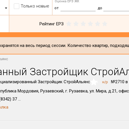
Оценка ЕРЗ ЖК
Только новые
от
до
Рейтинг ЕРЗ
хранятся на весь период сессии. Количество квартир, подходя
льянс
анный Застройщик СтройА
ециализированный Застройщик СтройАльянс
№2710 в
н/р
NaN
публика Мордовия, Рузаевский, г. Рузаевка, ул. Мира, д.21, офис
8342) 37 ...
ылка