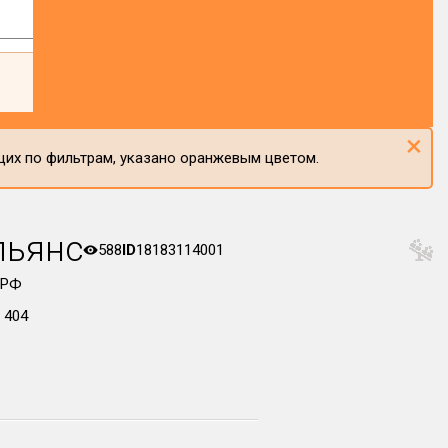
×
щих по фильтрам, указано оранжевым цветом.
льянс
588
ID
18183114001
 РФ
 404