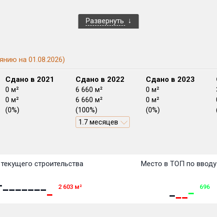
Развернуть
янию на 01.08.2026)
Сдано в 2021
Сдано в 2022
Сдано в 2023
0 м²
6 660 м²
0 м²
0 м²
6 660 м²
0 м²
(0%)
(100%)
(0%)
1.7 месяцев
План сдачи:
перв
План
План
План
План
План
План
План
План
План
План
План
текущего строительства
Место в ТОП по вводу
2 603
м²
696