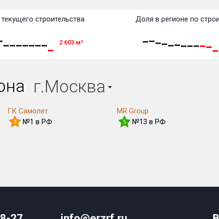
текущего строительства
Доля в регионе по стро
2 603
м²
иона
г.Москва
ГК Самолет
MR Group
№1 в РФ
№13 в РФ
3
5
08-27
info@erzrf.ru
В