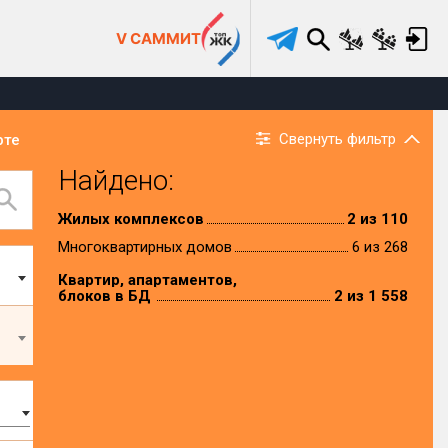
V САММИТ
Свернуть фильтр
рте
Найдено:
Жилых комплексов
2 из 110
Многоквартирных домов
6 из 268
Квартир, апартаментов,
блоков в БД
2 из 1 558