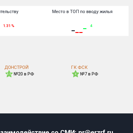
ительству
Место в ТОП по вводу жилья
1.31
%
4
ДОНСТРОЙ
ГК ФСК
№20 в РФ
№7 в РФ
4.5
4
заимодействие со СМИ: pr@erzrf.ru