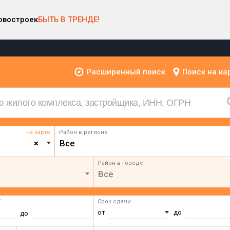
овостроек
БЫТЬ В ТРЕНДЕ!
Расширенный поиск
Поиск на ка
на карте
Район в регионе
×
Все
Район в городе
Все
²
Срок сдачи
от
до
до