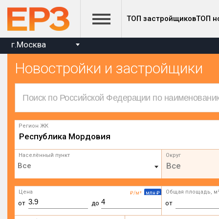
ТОП застройщиков
ТОП н
г.Москва
Новостройки и застройщики
Регион ЖК
Республика Мордовия
Населённый пункт
Округ
Все
Цена
Общая площадь, м
₽/м²
млн ₽
от
до
от