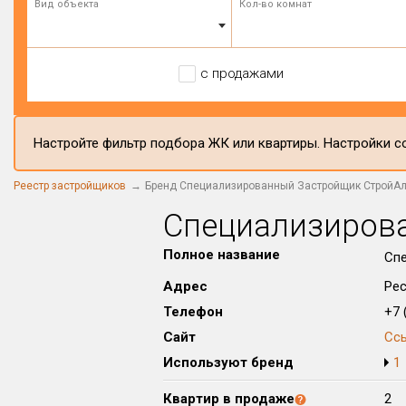
Вид объекта
Кол-во комнат
с продажами
Настройте фильтр подбора ЖК или квартиры. Настройки со
Реестр застройщиков
Бренд Специализированный Застройщик СтройА
Специализиров
Полное название
Сп
Адрес
Рес
Телефон
+7 (
Сайт
Сс
Используют бренд
1
Квартир в продаже
2