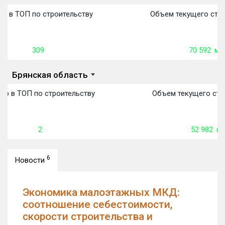
Объекты
Объекты
Объекты
Объекты
Объекты
Объекты
Объекты
Объекты
Объекты
Объекты
Объекты
Объекты
первон
передачи:
пере
пере
пере
пере
пере
пере
пере
пере
пере
пере
пере
о в ТОП по строительству
Объем текущего стро
309
70 592
м²
Брянская область
то в ТОП по строительству
Объем текущего стр
2
52 982
м²
6
Новости
Экономика малоэтажных МКД:
соотношение себестоимости,
скорости строительства и