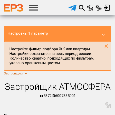
Настроены
1 параметр
×
Настройте фильтр подбора ЖК или квартиры.
Настройки сохранятся на весь период сессии.
Количество квартир, подходящих по фильтрам,
указано оранжевым цветом.
Застройщики
Регион ЖК
Брянская область
×
Застройщик АТМОСФЕРА
Район в регионе
Все
5872
ID
6007835001
Населённый пункт