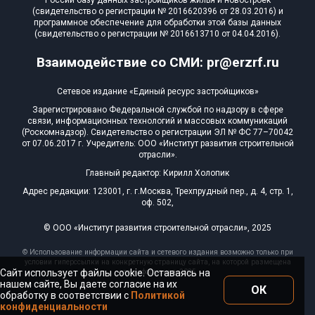
России базу данных застройщиков жилья и новостроек
(свидетельство о регистрации № 2016620396 от 28.03.2016) и
программное обеспечение для обработки этой базы данных
(свидетельство о регистрации № 2016613710 от 04.04.2016).
Взаимодействие со СМИ: pr@erzrf.ru
Сетевое издание «Единый ресурс застройщиков»
Зарегистрировано Федеральной службой по надзору в сфере
связи, информационных технологий и массовых коммуникаций
(Роскомнадзор). Свидетельство о регистрации ЭЛ № ФС 77–70042
от 07.06.2017 г. Учредитель: ООО «Институт развития строительной
отрасли».
Главный редактор: Кирилл Холопик
Адрес редакции: 123001, г. г.Москва, Трехпрудный пер., д. 4, стр. 1,
оф. 502,
© ООО «Институт развития строительной отрасли», 2025
© Использование информации сайта и сетевого издания возможно только при
условии гиперссылки на конкретную страницу сайта, на которой размещена
Сайт использует файлы cookie. Оставаясь на
эта информация, 2025
нашем сайте, Вы даете согласие на их
ОК
обработку в соответствии с
Политикой
конфиденциальности