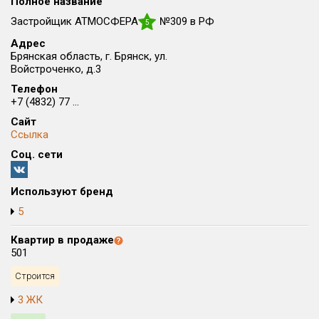
Полное название
Округ
Застройщик АТМОСФЕРА
№309 в РФ
5
Все
Адрес
Брянская область, г. Брянск, ул.
Район в городе
Войстроченко, д.3
Все
Телефон
+7 (4832) 77 ...
Цена
₽/м²
млн ₽
Сайт
от
до
Ссылка
Соц. сети
Общая площадь, м²
от
до
Используют бренд
Срок сдачи
5
от
до
Квартир в продаже
Вид объекта
501
Строится
Кол-во комнат
3 ЖК