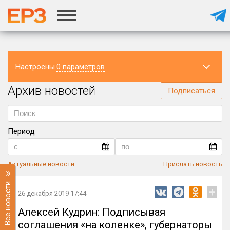
Настроены
0 параметров
Архив новостей
Регион
Подписаться
Период
Актуальные новости
Прислать новость
Все новости
+
26 декабря 2019 17:44
Алексей Кудрин: Подписывая
соглашения «на коленке», губернаторы