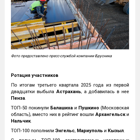
Фото предоставлено пресс-службой компании Брусника
Ротация участников
По итогам третьего квартала 2025 года из первой
двадцатки выбыла
Астрахань
, а добавилась в нее
Пенза
.
ТОП-50 покинули
Балашиха
и
Пушкино
(Московская
область), вместо них в рейтинг вошли
Архангельск
и
Нальчик
.
ТОП-100 пополнили
Энгельс
,
Мариуполь
и
Кызыл
.