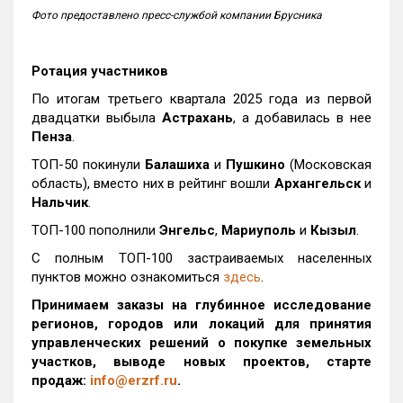
Фото предоставлено пресс-службой компании Брусника
Ротация участников
По итогам третьего квартала 2025 года из первой
двадцатки выбыла
Астрахань
, а добавилась в нее
Пенза
.
ТОП-50 покинули
Балашиха
и
Пушкино
(Московская
область), вместо них в рейтинг вошли
Архангельск
и
Нальчик
.
ТОП-100 пополнили
Энгельс
,
Мариуполь
и
Кызыл
.
С полным ТОП-100 застраиваемых населенных
пунктов можно ознакомиться
здесь
.
Принимаем заказы на глубинное исследование
регионов, городов или локаций для принятия
управленческих решений о покупке земельных
участков, выводе новых проектов, старте
продаж:
info@erzrf.ru
.