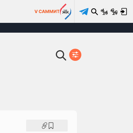
V САММИТ