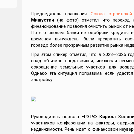
Председатель правления
Союза строителей
Мишустин
(на фото) отметил, что переход 
финансирование позволил очистить рынок от н
По его словам, банки не одобряли кредиты н
рует
временем вынуждены были прекратить свою
гораздо более прозрачным развитие рынка нед
При этом спикер отметил, что в 2023—2025 го
ль
спад объемов ввода жилья, исключая сегме
сокращение земельных участков для возвед
Однако эта ситуация поправима, если удастс
К
застройку.
 2026
Руководитель портала ЕРЗ.РФ
Кирилл Холоп
участников конференции на факторы, сдерж
недвижимости. Речь идет о финансовой неувер
чем