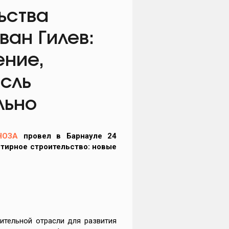
ьства
ван Гилев:
ение,
асль
льно
НОЗА
провел в Барнауле 24
тирное строительство: новые
ительной отрасли для развития