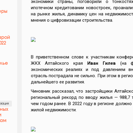
экономики страны, поговорили о тонкостях
ипотечном кредитовании новостроек, проанал
еры
на рынке жилья, динамику цен на недвижимост
мнения о цифровизации строительства.
арой
022
В приветственном слове к участникам конфе
ЖКХ Алтайского края
Иван Гилев
(на фо
лье
экономических реалиях и под давлением вн
отрасль пострадала не сильно. При этом в реги
дальнейшего ее развития.
Чиновник рассказал, что застройщики Алтайско
региональный рекорд по вводу жилья — 988,7 ты
чем годом ранее. В 2022 году в регионе должно
зация
чных
жилой недвижимости.
и
кам