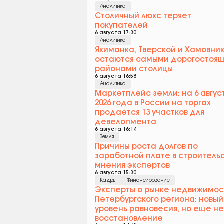
Аналитика
Столичный люкс теряет
покупателей
6 августа 17:30
Аналитика
Якиманка, Тверской и Хамовни
остаются самыми дорогостоя
районами столицы
6 августа 16:58
Аналитика
Маркетплейс земли: на 6 авгус
2026 года в России на торгах
продается 13 участков для
девелопмента
6 августа 16:14
Земля
Причины роста долгов по
заработной плате в строительс
мнения экспертов
6 августа 15:30
Кадры
Финансирование
Эксперты о рынке недвижимос
Петербургского региона: новый
уровень равновесия, но еще не
восстановление