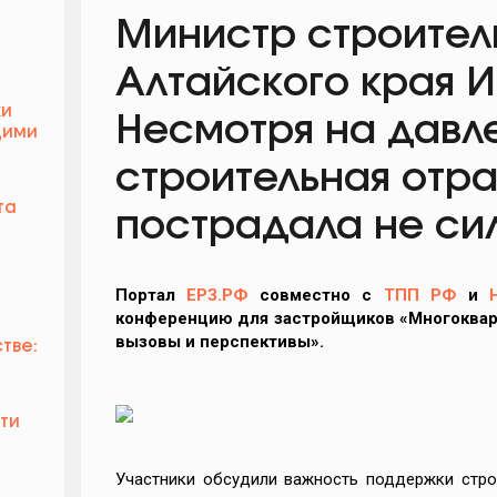
Министр строител
Алтайского края И
ки
Несмотря на давл
щими
строительная отр
та
пострадала не си
Портал
ЕРЗ.РФ
совместно с
ТПП РФ
и
конференцию для застройщиков «Многоквар
вызовы и перспективы».
тве:
ти
Участники обсудили важность поддержки стро