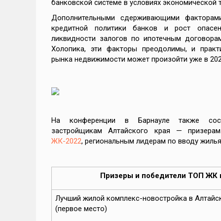
ент
банковской системе в условиях экономической т
Дополнительными сдерживающими факторами
кредитной политики банков и рост опасен
ликвидности залогов по ипотечным договорам
Холопика, эти факторы преодолимы, и практ
иры
рынка недвижимости может произойти уже в 202
к по
 1
На конференции в Барнауле также сост
застройщикам Алтайского края — призера
м
ЖК-2022
, региональным лидерам по вводу жилья 
сь
ике
Призеры и победители ТОП ЖК 
Лучший жилой комплекс-новостройка в Алтайс
(первое место)