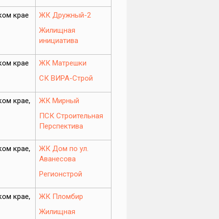
ком крае
ЖК Дружный-2
Жилищная
инициатива
ком крае
ЖК Матрешки
СК ВИРА-Строй
ом крае,
ЖК Мирный
ПСК Строительная
Перспектива
ом крае,
ЖК Дом по ул.
Аванесова
Регионстрой
ом крае,
ЖК Пломбир
Жилищная