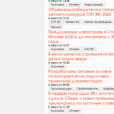
6 августа 14:48
Аналитика
Ипотека
Новые проекты
Объявлены победители и приз
летнего конкурса ТОП ЖК–2026
6 августа 13:31
ТОП ЖК
Рейтинг ЖК
Рейтинг застройщиков
Продукт
Предложение новостроек в Ст
Москве упало до минимума с 2
года
6 августа 12:01
Аналитика
Ипотека
ЕИСЖС
В июле цены на строящееся жи
резко пошли вверх
6 августа 10:30
Аналитика
Разработаны типовые условия
госконтрактов на подготовку
проектной документации
6 августа 09:00
Градпроцедуры
Стройматериалы
Цифрови
В первом полугодии 88% ипоте
сделок Сбера c новостройкам
заключались по льготным став
5 августа 17:30
Аналитика
Ипотека