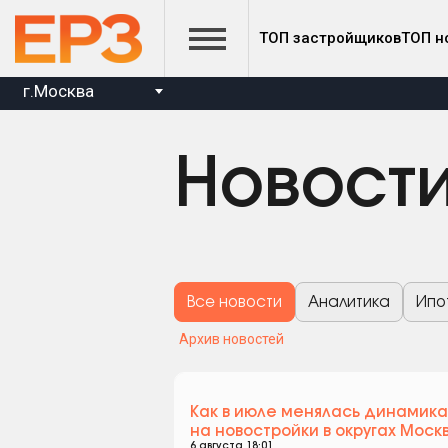
ТОП застройщиков
ТОП н
г.Москва
Новост
Все новости
Аналитика
Ипо
Архив новостей
Как в июле менялась динамика
на новостройки в округах Моск
6 августа 18:01