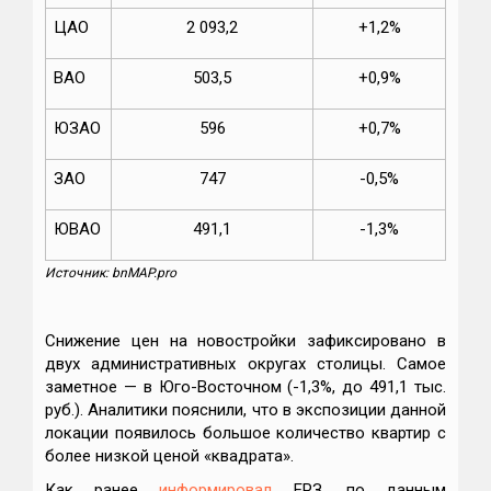
ЦАО
2 093,2
+1,2%
ВАО
503,5
+0,9%
ЮЗАО
596
+0,7%
ЗАО
747
-0,5%
ЮВАО
491,1
-1,3%
Источник: bnMAP.pro
Снижение цен на новостройки зафиксировано в
двух административных округах столицы. Самое
заметное — в Юго-Восточном (-1,3%, до 491,1 тыс.
руб.). Аналитики пояснили, что в экспозиции данной
локации появилось большое количество квартир с
более низкой ценой «квадрата».
Как ранее
информировал
ЕРЗ, по данным