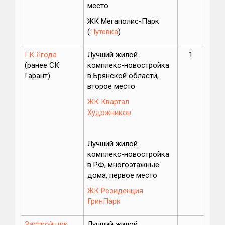
место
ЖК Мегаполис-Парк
(
Путевка
)
ГК Ягода
Лучший жилой
1
(ранее СК
комплекс-новостройка
Гарант)
в Брянской области,
второе место
ЖК Квартал
Художников
Лучший жилой
комплекс-новостройка
в РФ, многоэтажные
дома, первое место
ЖК Резиденция
ГринПарк
Застройщик
Лучший жилой