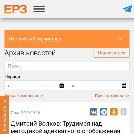
Настроены
0 параметров
Архив новостей
Регион
Подписаться
Период
Актуальные новости
Прислать новость
Все новости
+
7 мая 2019 19:16
Дмитрий Волков: Трудимся над
методикой адекватного отображения