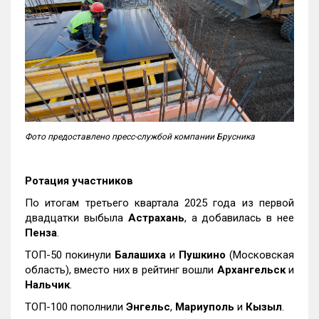
Фото предоставлено пресс-службой компании Брусника
Ротация участников
По итогам третьего квартала 2025 года из первой
двадцатки выбыла
Астрахань
, а добавилась в нее
Пенза
.
ТОП-50 покинули
Балашиха
и
Пушкино
(Московская
область), вместо них в рейтинг вошли
Архангельск
и
Нальчик
.
ТОП-100 пополнили
Энгельс
,
Мариуполь
и
Кызыл
.