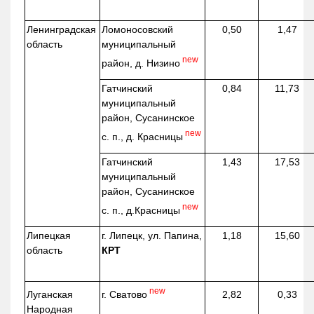
Ленинградская
Ломоносовский
0,50
1,47
область
муниципальный
new
район, д.
Низино
Гатчинский
0,84
11,73
муниципальный
район, Сусанинское
new
с. п., д. Красницы
Гатчинский
1,43
17,53
муниципальный
район, Сусанинское
new
с. п.,
д.Красницы
Липецкая
г. Липецк, ул. Папина,
1,18
15,60
область
КРТ
new
г. Сватово
Луганская
2,82
0,33
Народная