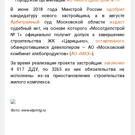
— городской организации
АО «Мосотделстрой №1»
.
В июне 2018 года Минстрой России
одобрил
кандидатуру нового застройщика, а в августе
Арбитражный
суд Московской области
издаст
судебный акт, на основе которого «Мосотделстрой
№1» официально получит допуск к завершению
строительства ЖК «Царицыно»,
оставленного
обанкротившемся девелопером — АО «Московский
комбинат хлебопродуктов» (
АО «МКХ»
).
За время реализации проекта застройщик
заключил
4 017 ДДУ, по 3265 из них обязательства не
исполнены из-за приостановления строительства
жилого комплекса.
Фото: www.etpmtg.ru