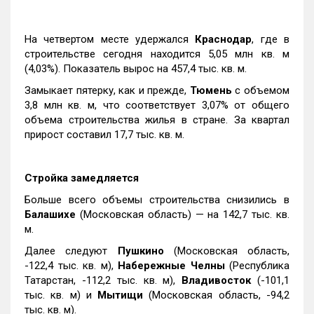
На четвертом месте удержался
Краснодар
, где в
строительстве сегодня находится 5,05 млн кв. м
(4,03%). Показатель вырос на 457,4 тыс. кв. м.
Замыкает пятерку, как и прежде,
Тюмень
с объемом
3,8 млн кв. м, что соответствует 3,07% от общего
объема строительства жилья в стране. За квартал
прирост составил 17,7 тыс. кв. м.
Стройка замедляется
Больше всего объемы строительства снизились в
Балашихе
(Московская область) — на 142,7 тыс. кв.
м.
Далее следуют
Пушкино
(Московская область,
-122,4 тыс. кв. м),
Набережные Челны
(Республика
Татарстан, -112,2 тыс. кв. м),
Владивосток
(-101,1
тыс. кв. м) и
Мытищи
(Московская область, -94,2
тыс. кв. м).