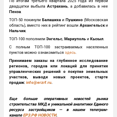
По итогам третьего квартала 2025 года из первой
двадцатки выбыла
Астрахань
, а добавилась в нее
Пенза
.
ТОП-50 покинули
Балашиха
и
Пушкино
(Московская
область), вместо них в рейтинг вошли
Архангельск
и
Нальчик
.
ТОП-100 пополнили
Энгельс
,
Мариуполь
и
Кызыл
.
С полным ТОП-100 застраиваемых населенных
пунктов можно ознакомиться
здесь
.
Принимаем заказы на глубинное исследование
регионов, городов или локаций для принятия
управленческих решений о покупке земельных
участков, выводе новых проектов, старте
продаж:
info@erzrf.ru
.
Еще больше оперативных новостей рынка
строительства МКД и уникальной аналитики Единого
ресурса застройщиков — в нашем телеграм-
канале
ЕРЗ.РФ НОВОСТИ
.