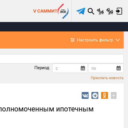
V САММИТ
Настроить фильтр
Период
Прислать новость
+
уполномоченным ипотечным