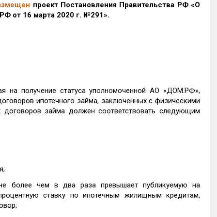
азмещен
проект Постановления Правительства РФ «О
РФ от 16 марта 2020 г. №291».
ая на получение статуса уполномоченной АО «ДОМ.РФ»,
договоров ипотечного займа, заключенных с физическими
х договоров займа должен соответствовать следующим
я;
, не более чем в два раза превышает публикуемую на
процентную ставку по ипотечным жилищным кредитам,
овор;