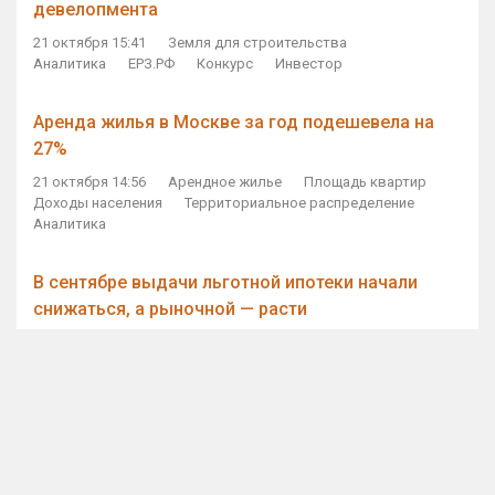
девелопмента
21 октября 15:41
Земля для строительства
Аналитика
ЕРЗ.РФ
Конкурс
Инвестор
Аренда жилья в Москве за год подешевела на
27%
21 октября 14:56
Арендное жилье
Площадь квартир
Доходы населения
Территориальное распределение
Аналитика
В сентябре выдачи льготной ипотеки начали
снижаться, а рыночной — расти
21 октября 14:11
Ипотека
Субсидирование ипотеки
Объем ИЖК
Количество ИЖК
Экспертное мнение
Виталий Мутко — Владимиру Путину: россияне
стали чаще выкупать квартиры без кредитов
21 октября 12:57
ДОМ.РФ
Проектное финансирование