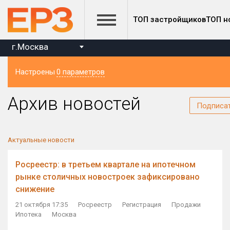
ТОП застройщиков
ТОП н
г.Москва
Настроены
0 параметров
Регион
Архив новостей
Подписа
Актуальные новости
Росреестр: в третьем квартале на ипотечном
рынке столичных новостроек зафиксировано
снижение
21 октября 17:35
Росреестр
Регистрация
Продажи
Ипотека
Москва