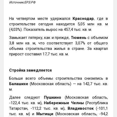
Источник:ЕРЗ.РФ
На четвертом месте удержался
Краснодар
, где в
строительстве сегодня находится 5,05 млн кв. м
(4,03%). Показатель вырос на 457,4 тыс. кв. м.
Замыкает пятерку, как и прежде,
Тюмень
с объемом
3,8 млн кв. м, что соответствует 3,07% от общего
объема строительства жилья в стране. За квартал
прирост составил 17,7 тыс. кв. м.
Стройка замедляется
Больше всего объемы строительства снизились в
Балашихе
(Московская область) — на 142,7 тыс. кв.
м.
Далее следуют
Пушкино
(Московская область,
-122,4 тыс. кв. м),
Набережные Челны
(Республика
Татарстан, -112,2 тыс. кв. м),
Владивосток
(-101,1
тыс. кв. м) и
Мытищи
(Московская область, -94,2