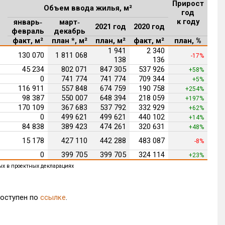
Прирост
Объем ввода жилья, м²
год
к году
январь‑
март‑
2021 год
2020 год
февраль
декабрь
факт, м²
план *, м²
план, м²
факт, м²
план, %
1 941
2 340
130 070
1 811 068
-17%
138
136
45 234
802 071
847 305
537 926
+58%
0
741 774
741 774
709 344
+5%
116 911
557 848
674 759
190 758
+254%
98 387
550 007
648 394
218 059
+197%
170 109
367 683
537 792
332 929
+62%
0
499 621
499 621
440 102
+14%
84 838
389 423
474 261
320 631
+48%
15 178
427 110
442 288
483 087
-8%
0
399 705
399 705
324 114
+23%
ных в проектных декларациях
доступен по
ссылке
.