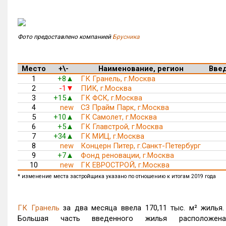
Фото предоставлено компанией
Брусника
Место
+\-
Наименование, регион
Введ
1
+8
ГК Гранель, г.Москва
▲
2
-1
ПИК, г.Москва
▼
3
+15
ГК ФСК, г.Москва
▲
4
new
СЗ Прайм Парк, г.Москва
5
+10
ГК Самолет, г.Москва
▲
6
+5
ГК Главстрой, г.Москва
▲
7
+34
ГК МИЦ, г.Москва
▲
8
new
Концерн Питер, г.Санкт-Петербург
9
+7
Фонд реновации, г.Москва
▲
10
new
ГК ЕВРОСТРОЙ, г.Москва
* изменение места застройщика указано по отношению к итогам 2019 года
ГК Гранель
за два месяца ввела 170,11 тыс. м² жилья
Большая часть введенного жилья расположен