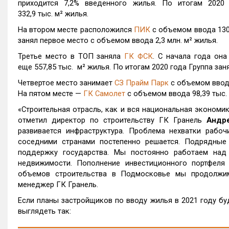
приходится 7,2% введенного жилья. По итогам 2020
332,9 тыс. м² жилья.
На втором месте расположился
ПИК
с объемом ввода 130,
занял первое место с объемом ввода 2,3 млн. м² жилья.
Третье место в ТОП заняла
ГК ФСК
. С начала года она
еще 557,85 тыс. м² жилья. По итогам 2020 года Группа зан
Четвертое место занимает
СЗ Прайм Парк
с объемом ввода
На пятом месте —
ГК Самолет
с объемом ввода 98,39 тыс. 
«Строительная отрасль, как и вся национальная экономик
отметил директор по строительству ГК Гранель
Андр
развивается инфраструктура. Проблема нехватки рабоч
соседними странами постепенно решается. Подрядные 
поддержку государства. Мы постоянно работаем над
недвижимости. Пополнение инвестиционного портфеля
объемов строительства в Подмосковье мы продолжим 
менеджер ГК Гранель.
Если планы застройщиков по вводу жилья в 2021 году бу
выглядеть так: