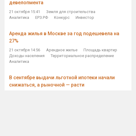
девелопмента
21 октября 15:41
Земля для строительства
Аналитика
ЕРЗ.РФ
Конкурс
Инвестор
Аренда жилья в Москве за год подешевела на
27%
21 октября 14:56
Арендное жилье
Площадь квартир
Доходы населения
Территориальное распределение
Аналитика
В сентябре выдачи льготной ипотеки начали
снижаться, а рыночной — расти
21 октября 14:11
Ипотека
Субсидирование ипотеки
Объем ИЖК
Количество ИЖК
Экспертное мнение
Виталий Мутко — Владимиру Путину: россияне
стали чаще выкупать квартиры без кредитов
21 октября 12:57
ДОМ.РФ
Проектное финансирование