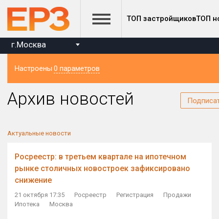
ТОП застройщиков
ТОП н
г.Москва
Настроены
0 параметров
Регион
Архив новостей
Подписа
Актуальные новости
Росреестр: в третьем квартале на ипотечном
рынке столичных новостроек зафиксировано
снижение
21 октября 17:35
Росреестр
Регистрация
Продажи
Ипотека
Москва