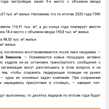
 года застройщик занял 9‑е место с объемом ввода
07 тыс. м² жилья. Напомним, что по итогам 2020 года ПИК
 ввела 116,91 тыс. м², а до конца года планирует ввести
яла 18‑е место с объемом ввода 190,8 тыс. м² жилья.
 98,50 тыс. м² жилья.
м² жилья.
а, постепенно восстанавливается после пика пандемии, —
ей Зимонов
. — Осваиваются новые площадки, активно
их кадров из-за остановки транспортного сообщения с
организации могут рассчитывать в этом вопросе и на
 тем, чтобы сохранять лидирующие позиции на рынке
 — одна из основных задач компании. При сохранении
наращивать присутствие в столице», — заверил топ-
дут выполнены, то десятка лидеров по итогам года будет