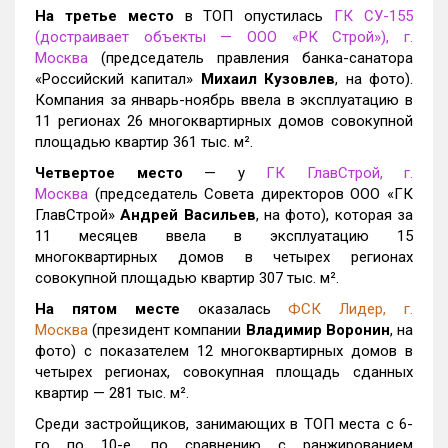
На третье место
в ТОП
опустилась
ГК СУ-155
(достраивает объекты — ООО «РК Строй»), г.
Москва
(председатель правления банка-санатора
«Российский капитал»
Михаил Кузовлев
, на фото).
Компания за январь-ноябрь ввела в эксплуатацию
в
11 регионах
26 многоквартирных домов совокупной
площадью квартир 361 тыс. м².
Четвертое место
— у
ГК ГлавСтрой, г.
Москва
(председатель Совета директоров ООО «ГК
ГлавСтрой»
Андрей Васильев
, на фото), которая за
11 месяцев ввела в эксплуатацию 15
многоквартирных домов в четырех регионах
совокупной площадью квартир 307 тыс. м².
На пятом месте
оказалась
ФСК Лидер, г.
Москва
(президент компании
Владимир Воронин
, на
фото) с показателем 12 многоквартирных домов в
четырех регионах, совокупная площадь сданных
квартир
—
281 тыс. м².
Среди застройщиков, занимающих в ТОП места с 6-
го по 10-е, по сравнению с ранжированием