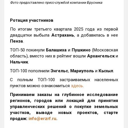
Фото предоставлено пресс-службой компании Брусника
Ротация участников
По итогам третьего квартала 2025 года из первой
двадцатки выбыла
Астрахань
, а добавилась в нее
Пенза
.
ТОП-50 покинули
Балашиха
и
Пушкино
(Московская
область), вместо них в рейтинг вошли
Архангельск
и
Нальчик
.
ТОП-100 пополнили
Энгельс
,
Мариуполь
и
Кызыл
.
С полным ТОП-100 застраиваемых населенных
пунктов можно ознакомиться
здесь
.
Принимаем заказы на глубинное исследование
регионов, городов или локаций для принятия
управленческих решений о покупке земельных
участков, выводе новых проектов, старте
продаж:
info@erzrf.ru
.