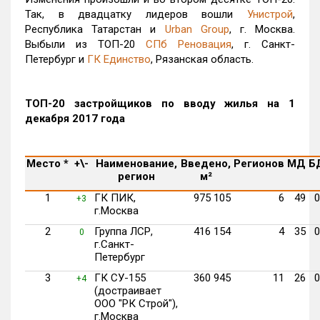
Так, в двадцатку лидеров вошли
Унистрой
,
Республика Татарстан и
Urban Group
, г. Москва.
Выбыли из ТОП-20
СПб Реновация
, г. Санкт-
Петербург и
ГК Единство
, Рязанская область.
ТОП-20 застройщиков по вводу жилья на 1
декабря 2017 года
Место
*
+\-
Наименование,
Введено,
Регионов
МД
Б
регион
м²
1
ГК ПИК,
975 105
6
49
0
+3
г.Москва
2
Группа ЛСР,
416 154
4
35
0
0
г.Санкт-
Петербург
3
ГК СУ-155
360 945
11
26
0
+4
(достраивает
ООО "РК Строй"),
г.Москва