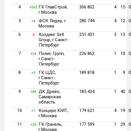
4
ГК ГлавСтрой,
306 802
4
15
0
+565
г.Москва
5
ФСК Лидер, г.
280 744
4
12
0
+4
Москва
6
Холдинг Setl
251 431
3
13
0
-5
Group, г.Санкт-
Петербург
7
Полис Групп,
226 862
1
10
0
+26
г.Санкт-
Петербург
8
ГК ЦДС,
189 818
1
9
0
+3
г.Санкт-
Петербург
9
ДК Древо,
185 434
1
40
0
+86
Самарская
область
10
Концерн ЮИТ,
179 621
4
19
0
+7
г.Москва
11
ГК Гранель,
177 599
1
29
0
+26
г.Москва