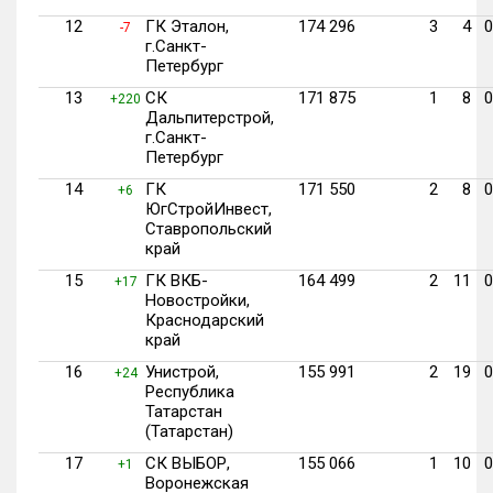
12
ГК Эталон,
174 296
3
4
0
-7
г.Санкт-
Петербург
13
СК
171 875
1
8
0
+220
Дальпитерстрой,
г.Санкт-
Петербург
14
ГК
171 550
2
8
0
+6
ЮгСтройИнвест,
Ставропольский
край
15
ГК ВКБ-
164 499
2
11
0
+17
Новостройки,
Краснодарский
край
16
Унистрой,
155 991
2
19
0
+24
Республика
Татарстан
(Татарстан)
17
СК ВЫБОР,
155 066
1
10
0
+1
Воронежская