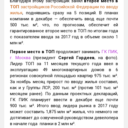
Благодаря этому застройщик занял
второе место в
ТОП
застройщиков Российской Федерации по вводу
жилья
, поднявшись сразу на 5 позиций. В планах
компании в декабре
—
обеспечить ввод еще почти
500 тыс.
м², что, по прогнозам, обеспечит ей
гарантированное второе место в ТОП по итогам года
с показателем ввода за 2017 год в объеме около 1
млн м
²
.
Первое место в ТОП
продолжает занимать
ГК ПИК,
г. Москва
(президент
Сергей Гордеев
, на фото).
Лидер ТОП за 11 месяцев текущего года
ввел в
эксплуатацию
49 многоквартирных домов в 6
регионах совокупной площадью квартир 975 тыс. м².
За ноябрь месяц прирост по вводу жилья составил,
как и у Группы ЛСР, 200 тыс. м² (против 101 тыс. м²
месяцем ранее). По данным проектных деклараций,
ГК ПИК планирует ввести в декабре еще почти
900 тыс. м². Итого ввод лидера рынка в 2017 году
может составить 1,875 млн м
²
жилья, что немного не
дотягивает до озвученной руководством девелопера
в начале года планки в 2
млн м²
.