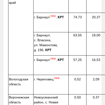
край
new
г. Барнаул
,
КРТ
74,73
20,37
г. Барнаул,
63,55
18,00
с. Власиха,
ул. Мамонтова,
д. 196,
КРТ
new
г. Барнаул
,
КРТ
57,25
16,53
new
г. Череповец
Вологодская
0,52
2,09
область
Воронежская
Новоусманский
0,50
0,37
область
район, с. Новая