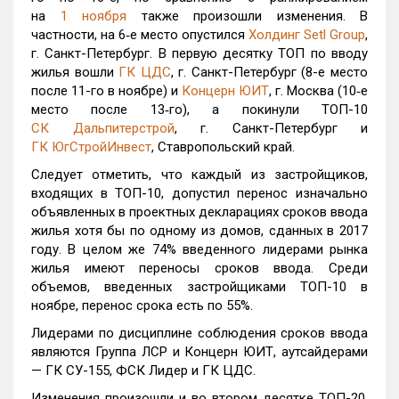
на
1 ноября
также произошли изменения. В
частности, на 6‑е место опустился
Холдинг Setl Group
,
г. Санкт-Петербург. В первую десятку ТОП по вводу
жилья вошли
ГК ЦДС
, г. Санкт-Петербург (8-е место
после 11-го в ноябре) и
Концерн ЮИТ
, г. Москва (10‑е
место после 13‑го), а покинули ТОП-10
СК Дальпитерстрой
, г. Санкт-Петербург и
ГК ЮгСтройИнвест
, Ставропольский край.
Следует отметить, что каждый из застройщиков,
входящих в ТОП-10, допустил перенос изначально
объявленных в проектных декларациях сроков ввода
жилья хотя бы по одному из домов, сданных в 2017
году. В целом же 74% введенного лидерами рынка
жилья имеют переносы сроков ввода. Среди
объемов, введенных застройщиками ТОП-10 в
ноябре, перенос срока есть по 55%.
Лидерами по дисциплине соблюдения сроков ввода
являются Группа ЛСР и Концерн ЮИТ, аутсайдерами
— ГК СУ-155, ФСК Лидер и ГК ЦДС.
Изменения произошли и во втором десятке ТОП-20.