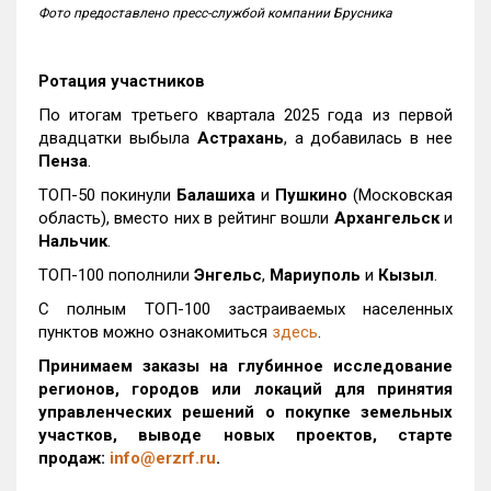
Фото предоставлено пресс-службой компании Брусника
Ротация участников
По итогам третьего квартала 2025 года из первой
двадцатки выбыла
Астрахань
, а добавилась в нее
Пенза
.
ТОП-50 покинули
Балашиха
и
Пушкино
(Московская
область), вместо них в рейтинг вошли
Архангельск
и
Нальчик
.
ТОП-100 пополнили
Энгельс
,
Мариуполь
и
Кызыл
.
С полным ТОП-100 застраиваемых населенных
пунктов можно ознакомиться
здесь
.
Принимаем заказы на глубинное исследование
регионов, городов или локаций для принятия
управленческих решений о покупке земельных
участков, выводе новых проектов, старте
продаж:
info@erzrf.ru
.