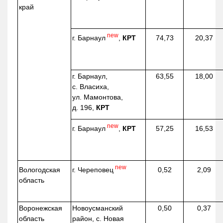
край
new
г. Барнаул
,
КРТ
74,73
20,37
г. Барнаул,
63,55
18,00
с. Власиха,
ул. Мамонтова,
д. 196,
КРТ
new
г. Барнаул
,
КРТ
57,25
16,53
new
г. Череповец
Вологодская
0,52
2,09
область
Воронежская
Новоусманский
0,50
0,37
область
район, с. Новая