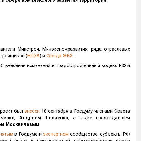
в сфере комплексного развития территорий.
авители Минстроя, Минэкономразвития, ряда отраслевых
стройщиков (
НОЗА
) и
Фонда ЖКХ
.
О внесении изменений в Градостроительный кодекс РФ и
проект был
внесен
18 сентября в Госдуму членами Совета
ченко
,
Андреем Шевченко
, а также председателем
ем Москвичевым
.
нятым
в Госдуме и
экспертном
сообществе, субъекты РФ
аммы сноса и реконструкции многоквартирных домов