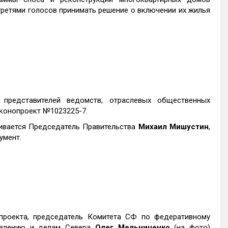
третями голосов принимать решение о включении их жилья
 представителей ведомств, отраслевых общественных
конопроект №1023225-7.
живается Председатель Правительства
Михаил Мишустин
,
умент.
проекта, председатель Комитета СФ по федеративному
равлению и делам Севера
Олег Мельниченко
(на фото)