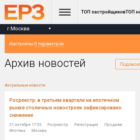
ТОП застройщиков
ТОП н
г.Москва
Настроены
0 параметров
Регион
Архив новостей
Подписа
Актуальные новости
Росреестр: в третьем квартале на ипотечном
рынке столичных новостроек зафиксировано
снижение
21 октября 17:35
Росреестр
Регистрация
Продажи
Ипотека
Москва