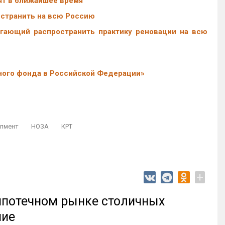
ят в ближайшее время
остранить на всю Россию
агающий распространить практику реновации на всю
ного фонда в Российской Федерации»
пмент
НОЗА
КРТ
+
 ипотечном рынке столичных
ние