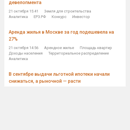
девелопмента
21 октября 15:41
Земля для строительства
Аналитика
ЕРЗ.РФ
Конкурс
Инвестор
Аренда жилья в Москве за год подешевела на
27%
21 октября 14:56
Арендное жилье
Площадь квартир
Доходы населения
Территориальное распределение
Аналитика
В сентябре выдачи льготной ипотеки начали
снижаться, а рыночной — расти
21 октября 14:11
Ипотека
Субсидирование ипотеки
Объем ИЖК
Количество ИЖК
Экспертное мнение
Виталий Мутко — Владимиру Путину: россияне
стали чаще выкупать квартиры без кредитов
21 октября 12:57
ДОМ.РФ
Проектное финансирование