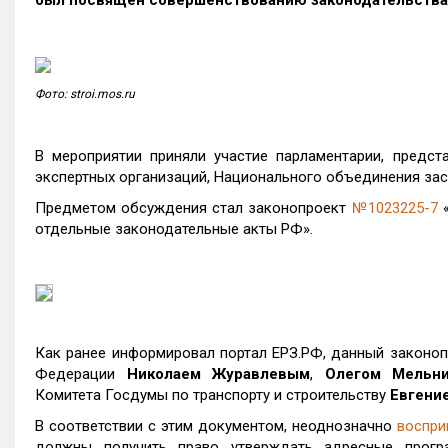
был посвящен совершенствованию законодательства 
Фото: stroi.mos.ru
В мероприятии приняли участие парламентарии, предст
экспертных организаций, Национального объединения за
Предметом обсуждения стал законопроект
№1023225-7
«
отдельные законодательные акты РФ».
Как ранее информировал портал ЕРЗ.РФ, данный законо
Федерации
Николаем Журавлевым
,
Олегом Мельни
Комитета Госдумы по транспорту и строительству
Евгени
В соответствии с этим документом, неоднозначно
воспри
должны получить право утверждать адресные прогр