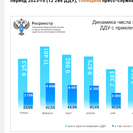
период 2023-го
(12 286 ДДУ)
,
сообщила
пресс-служба