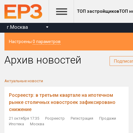
ТОП застройщиков
ТОП н
г.Москва
Настроены
0 параметров
Регион
Архив новостей
Подписа
Актуальные новости
Росреестр: в третьем квартале на ипотечном
рынке столичных новостроек зафиксировано
снижение
21 октября 17:35
Росреестр
Регистрация
Продажи
Ипотека
Москва