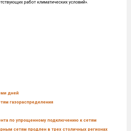
етствующих работ климатических условий».
еми дней
етям газораспределения
ента по упрощенному подключению к сетям
ным сетям продлен в трех столичных регионах