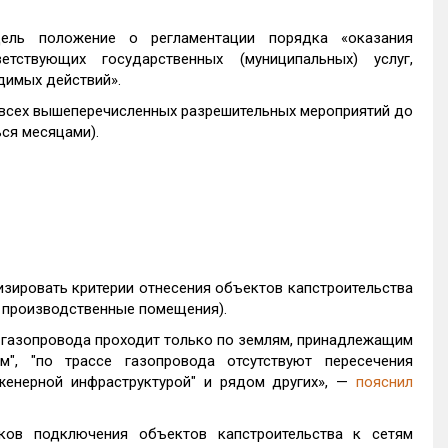
ель положение о регламентации порядка «оказания
тствующих государственных (муниципальных) услуг,
димых действий».
я всех вышеперечисленных разрешительных мероприятий до
ься месяцами).
зировать критерии отнесения объектов капстроительства
и производственные помещения).
а газопровода проходит только по землям, принадлежащим
", "по трассе газопровода отсутствуют пересечения
женерной инфраструктурой" и рядом других», —
пояснил
ков подключения объектов капстроительства к сетям