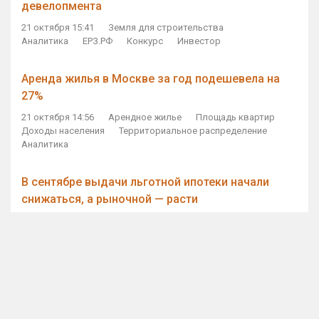
девелопмента
21 октября 15:41
Земля для строительства
Аналитика
ЕРЗ.РФ
Конкурс
Инвестор
Аренда жилья в Москве за год подешевела на
27%
21 октября 14:56
Арендное жилье
Площадь квартир
Доходы населения
Территориальное распределение
Аналитика
В сентябре выдачи льготной ипотеки начали
снижаться, а рыночной — расти
21 октября 14:11
Ипотека
Субсидирование ипотеки
Объем ИЖК
Количество ИЖК
Экспертное мнение
Виталий Мутко — Владимиру Путину: россияне
стали чаще выкупать квартиры без кредитов
21 октября 12:57
ДОМ.РФ
Проектное финансирование